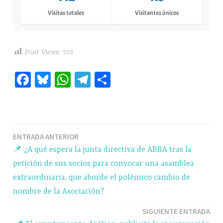
Visitas totales
Visitantes únicos
Post Views:
555
Fa
Bl
W
Te
C
ce
ue
ha
le
o
bo
sk
ts
gr
m
ok
y
A
a
pa
Navegación
ENTRADA ANTERIOR
pp
m
rti
📌 ¿A qué espera la junta directiva de ABRA tras la
r
de
petición de sus socios para convocar una asamblea
entradas
extraordinaria, que aborde el polémico cambio de
nombre de la Asociación?
SIGUIENTE ENTRADA