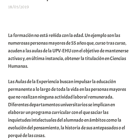
18/05/2019
A
r
a
b
La formación no está reñida con la edad. Un ejemplo son las
a
numerosas personas mayores de 55 años que, curso tras curso,
r
acuden a las aulas de la UPV-EHU con el objetivo de mantenerse
E
activas y, en última instancia, obtener la titulación en Ciencias
r
Humanas.
r
i
Las Aulas de la Experiencia buscan impulsar la educación
o
permanente a lo largo de toda la vida en las personas mayores
x
que no realizan ninguna actividad laboral remunerada.
a
Diferentes departamentos universitarios se implican en
K
elaborar un programa curricular con el que saciar las
o
inquietudes intelectuales del alumnado en ámbitos como la
m
evolución del pensamiento, la historia de sus antepasados o el
u
porqué de las cosas.
n