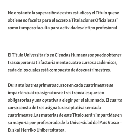
i
No obstante la superación de estos estudios y el Título que se
t
obtiene no faculta para el acceso a Titulaciones Oficiales así
a
como tampoco faculta para actividades de tipo profesional
t
e
a
El Título Universitario en Ciencias Humanas se puede obtener
tras superar satisfactoriamente cuatro cursos académicos,
cada de los cuales está compuesto de dos cuatrimestres.
Durante los tres primeros cursos en cada cuatrimestre se
imparten cuatro asignaturas: tres troncales que son
obligatorias y una optativa a elegir por el alumnado. El cuarto
curso consta de tres asignaturas optativas en cada
cuatrimestre. Las materias de este Título serán impartidas en
su mayoría por profesorado de la Universidad del País Vasco –
Euskal Herriko Unibertsitatea.