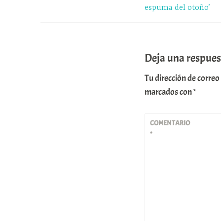
espuma del otoño’
p
a
r
entradas
m
t
i
Deja una respues
r
Tu dirección de correo
marcados con
*
COMENTARIO
*