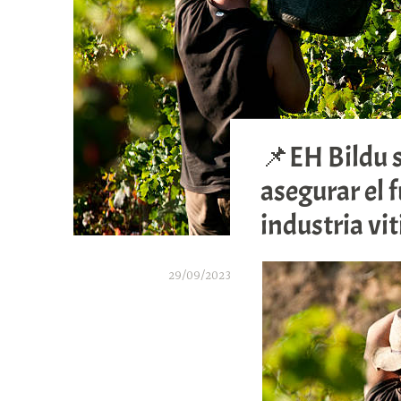
📌EH Bildu s
asegurar el f
industria vit
29/09/2023
A
r
a
b