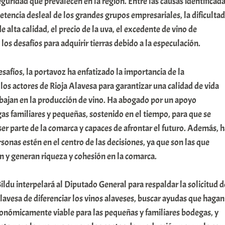
eguridad que prevalecen en la región. Entre las causas identificad
tencia desleal de los grandes grupos empresariales, la dificultad
e alta calidad, el precio de la uva, el excedente de vino de
los desafíos para adquirir tierras debido a la especulación.
esafíos, la portavoz ha enfatizado la importancia de la
 los actores de Rioja Alavesa para garantizar una calidad de vida
abajan en la producción de vino. Ha abogado por un apoyo
gas familiares y pequeñas, sostenido en el tiempo, para que se
ser parte de la comarca y capaces de afrontar el futuro. Además, 
sonas estén en el centro de las decisiones, ya que son las que
n y generan riqueza y cohesión en la comarca.
ildu interpelará al Diputado General para respaldar la solicitud d
lavesa de diferenciar los vinos alaveses, buscar ayudas que hagan
conómicamente viable para las pequeñas y familiares bodegas, y