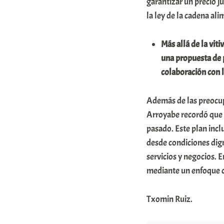
garantizar un precio j
la ley de la cadena ali
Más allá de la vit
una propuesta de p
colaboración con 
Además de las preocupa
Arroyabe recordó que 
pasado. Este plan incl
desde condiciones digna
servicios y negocios. 
mediante un enfoque c
Txomin Ruiz.