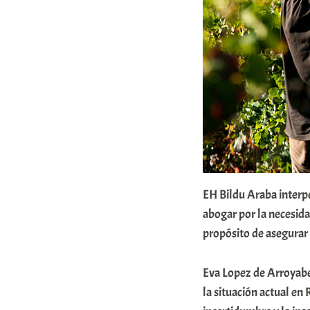
a
r
E
r
r
i
o
x
a
EH Bildu Araba interp
abogar por la necesida
K
propósito de asegurar l
o
m
Eva Lopez de Arroyabe
u
la situación actual en 
n