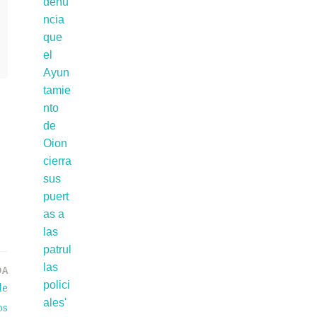
DA
de
os