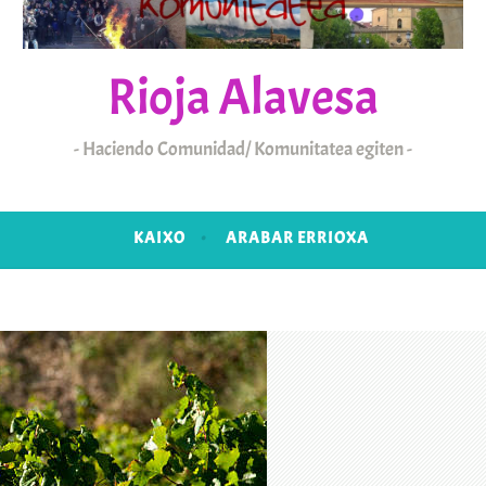
Rioja Alavesa
Haciendo Comunidad/ Komunitatea egiten
KAIXO
ARABAR ERRIOXA