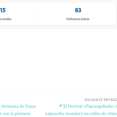
115
83
s totales
Visitantes únicos
SIGUIENTE ENTRA
a Artesana de Viana
📌’El Festival «Txarangabada» 
e con la primera
Laguardia inundará las calles de ritm