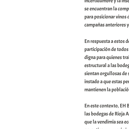
incertidumbre y la ins
i
se encuentran la compe
t
para posicionar vinos d
campañas anteriores y 
a
t
En respuesta a estos d
e
participación de todos
a
digna para quienes tr
estructural a las bode
sientan orgullosas de 
instado a que estas per
mantienen la població
En este contexto, EH B
las bodegas de Rioja A
que la vendimia sea e