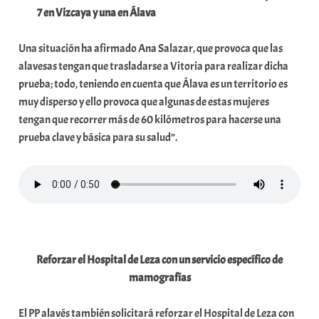
7 en Vizcaya y una en Álava
t
e
Una situación ha afirmado Ana Salazar, que provoca que las
a
alavesas tengan que trasladarse a Vitoria para realizar dicha
prueba; todo, teniendo en cuenta que Álava es un territorio es
muy disperso y ello provoca que algunas de estas mujeres
tengan que recorrer más de 60 kilómetros para hacerse una
prueba clave y básica para su salud”.
Reforzar el Hospital de Leza con un servicio específico de
mamografías
El PP alavés también solicitará reforzar el Hospital de Leza con