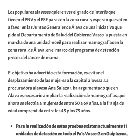
b
Los populares alaveses quieren ver el grado de interés que
a
tienen el PNV y el PSE para con la zona rural y esperan que voten
r
a favor en las Juntas Generales de Álava de una iniciativa que
E
pide al Departamento de Salud del Gobierno Vasco la puesta en
r
marcha de una unidad móvil para realizar mamografías en la
r
zona rural de Álava, en el marco del programa de detención
i
precoz del cáncer de mama.
o
x
El objetivo ha advertido esta formación, es evitar el
a
desplazamiento de las mujeres a la capital alavesa. La
K
procuradora alavesa Ana Salazar, ha argumentado que en
o
Álava es necesario ampliar la realización de mamografías, que
m
ahora se efectúa a mujeres de entre 50 a 69 años, a la franja de
u
edad comprendida entre los 45 y los 75 años.
n
i
Para la realización de estas pruebas existen actualmente 11
t
unidades de detección en todo el País Vasco: 3 en Guipúzcoa,
a