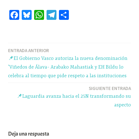
Fa
Bl
W
Te
C
ce
ue
ha
le
o
bo
sk
ts
gr
m
ok
y
A
a
pa
Navegación
ENTRADA ANTERIOR
pp
m
rti
📌El Gobierno Vasco autoriza la nueva denominación
r
de
‘Viñedos de Álava- Arabako Mahastiak y EH Bildu lo
entradas
celebra al tiempo que pide respeto a las instituciones
SIGUIENTE ENTRADA
📌Laguardia avanza hacia el 25N transformando su
aspecto
Deja una respuesta