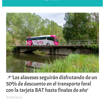
📌’Los alaveses seguirán disfrutando de un
50% de descuento en el transporte foral
con la tarjeta BAT hasta finales de año’
07/06/2023
A
r