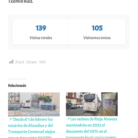
Txomin Ruiz.
139
105
Visitas totales
Visitantes únicos
Post Views:
709
Relacionado
📌Los vecinos de Rioja Alavesa
📌’Desde el 1 de febrero los
mantendrán en 2023 el
usuarios de Alavabus y del
descuento del 50% en el
Transporte Comarcal viajan
transporte foral con la tarjeta
con un descuento del 50%