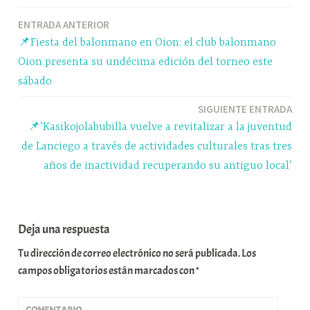
ok
y
A
a
pa
Navegación
ENTRADA ANTERIOR
pp
m
rti
📌Fiesta del balonmano en Oion: el club balonmano
r
de
Oion presenta su undécima edición del torneo este
entradas
sábado
SIGUIENTE ENTRADA
📌’Kasikojolabubilla vuelve a revitalizar a la juventud
de Lanciego a través de actividades culturales tras tres
años de inactividad recuperando su antiguo local’
Deja una respuesta
Tu dirección de correo electrónico no será publicada.
Los
campos obligatorios están marcados con
*