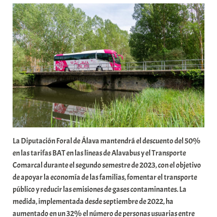
a
b
a
r
E
r
r
i
o
x
a
La Diputación Foral de Álava mantendrá el descuento del 50%
K
en las tarifas BAT en las líneas de Alavabus y el Transporte
o
Comarcal durante el segundo semestre de 2023, con el objetivo
m
de apoyar la economía de las familias, fomentar el transporte
u
público y reducir las emisiones de gases contaminantes. La
n
medida, implementada desde septiembre de 2022, ha
i
aumentado en un 32% el número de personas usuarias entre
t