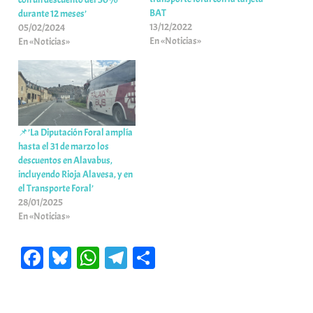
BAT
durante 12 meses’
13/12/2022
05/02/2024
En «Noticias»
En «Noticias»
📌’La Diputación Foral amplía
hasta el 31 de marzo los
descuentos en Alavabus,
incluyendo Rioja Alavesa, y en
el Transporte Foral’
28/01/2025
En «Noticias»
Fa
Bl
W
Te
C
ce
ue
ha
le
o
bo
sk
ts
gr
m