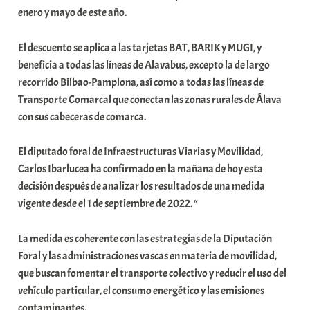
enero y mayo de este año.
a
t
El descuento se aplica a las tarjetas BAT, BARIK y MUGI, y
e
beneficia a todas las líneas de Alavabus, excepto la de largo
a
recorrido Bilbao-Pamplona, así como a todas las líneas de
Transporte Comarcal que conectan las zonas rurales de Álava
con sus cabeceras de comarca.
El diputado foral de Infraestructuras Viarias y Movilidad,
Carlos Ibarlucea ha confirmado en la mañana de hoy esta
decisión después de analizar los resultados de una medida
vigente desde el 1 de septiembre de 2022. “
La medida es coherente con las estrategias de la Diputación
Foral y las administraciones vascas en materia de movilidad,
que buscan fomentar el transporte colectivo y reducir el uso del
vehículo particular, el consumo energético y las emisiones
contaminantes.