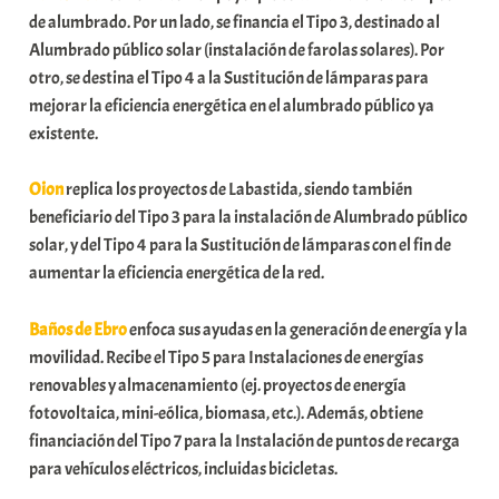
de alumbrado. Por un lado, se financia el Tipo 3, destinado al
Alumbrado público solar (instalación de farolas solares). Por
otro, se destina el Tipo 4 a la Sustitución de lámparas para
mejorar la eficiencia energética en el alumbrado público ya
existente.
Oion
replica los proyectos de Labastida, siendo también
beneficiario del Tipo 3 para la instalación de Alumbrado público
solar, y del Tipo 4 para la Sustitución de lámparas con el fin de
aumentar la eficiencia energética de la red.
Baños de Ebro
enfoca sus ayudas en la generación de energía y la
movilidad. Recibe el Tipo 5 para Instalaciones de energías
renovables y almacenamiento (ej. proyectos de energía
fotovoltaica, mini-eólica, biomasa, etc.). Además, obtiene
financiación del Tipo 7 para la Instalación de puntos de recarga
para vehículos eléctricos, incluidas bicicletas.