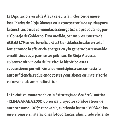
a
b
La Diputación Foral de Álava celebra la inclusión de nueve
a
localidades de Rioja Alavesa en la convocatoria de ayudas para
r
la constitución de comunidades energéticas, aprobada hoy por
E
el Consejo de Gobierno. Esta medida, con un presupuesto de
r
638.681,79 euros, beneficiará a 58 entidades locales en total,
r
fomentando la eficiencia energética y la generación renovable
i
en edificios y equipamientos públicos. En Rioja Alavesa,
o
epicentro vitivinícola del territorio histórico estas
x
subvenciones permitirán a los municipios avanzar hacia la
a
autosuficiencia, reduciendo costes y emisiones en un territorio
K
vulnerable al cambio climático.
o
m
La iniciativa, enmarcada en la Estrategia de Acción Climática
u
«KLIMA ARABA 2050», prioriza proyectos colaborativos de
n
autoconsumo 100% renovable, cubriendo hasta el 80% de las
i
inversiones en instalaciones fotovoltaicas, alumbrado eficiente
t