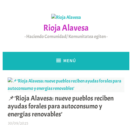
Saltar
al
contenido
Rioja Alavesa
Haciendo Comunidad/ Komunitatea egiten
MENÚ
📌’Rioja Alavesa: nueve pueblos reciben
ayudas forales para autoconsumo y
energías renovables’
30/09/2025
A
r