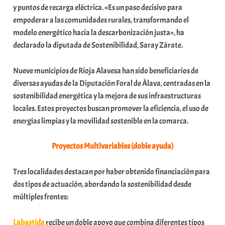
y puntos de recarga eléctrica. «Es un paso decisivo para
a
empoderar a las comunidades rurales, transformando el
t
modelo energético hacia la descarbonización justa», ha
e
declarado la diputada de Sostenibilidad, Saray Zárate.
a
Nueve municipios de Rioja Alavesa han sido beneficiarios de
diversas ayudas de la Diputación Foral de Álava, centradas en la
sostenibilidad energética y la mejora de sus infraestructuras
locales. Estos proyectos buscan promover la eficiencia, el uso de
energías limpias y la movilidad sostenible en la comarca.
Proyectos Multivariables (doble ayuda)
Tres localidades destacan por haber obtenido financiación para
dos tipos de actuación, abordando la sostenibilidad desde
múltiples frentes:
Labastida
recibe un doble apoyo que combina diferentes tipos