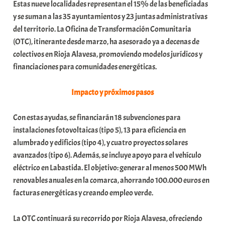
Estas nueve localidades representan el 15% de las beneficiadas
y se suman a las 35 ayuntamientos y 23 juntas administrativas
del territorio. La Oficina de Transformación Comunitaria
(OTC), itinerante desde marzo, ha asesorado ya a decenas de
colectivos en Rioja Alavesa, promoviendo modelos jurídicos y
financiaciones para comunidades energéticas.
Impacto y próximos pasos
Con estas ayudas, se financiarán 18 subvenciones para
instalaciones fotovoltaicas (tipo 5), 13 para eficiencia en
alumbrado y edificios (tipo 4), y cuatro proyectos solares
avanzados (tipo 6). Además, se incluye apoyo para el vehículo
eléctrico en Labastida. El objetivo: generar al menos 500 MWh
renovables anuales en la comarca, ahorrando 100.000 euros en
facturas energéticas y creando empleo verde.
La OTC continuará su recorrido por Rioja Alavesa, ofreciendo