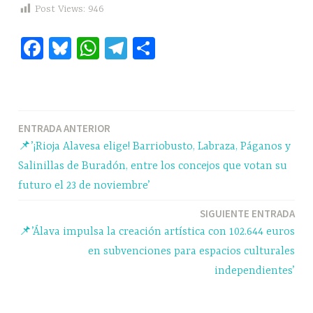
Post Views:
946
Fa
Bl
W
Te
C
ce
ue
ha
le
o
bo
sk
ts
gr
m
ok
y
A
a
pa
Navegación
ENTRADA ANTERIOR
pp
m
rti
📌’¡Rioja Alavesa elige! Barriobusto, Labraza, Páganos y
r
de
Salinillas de Buradón, entre los concejos que votan su
entradas
futuro el 23 de noviembre’
SIGUIENTE ENTRADA
📌’Álava impulsa la creación artística con 102.644 euros
en subvenciones para espacios culturales
independientes’