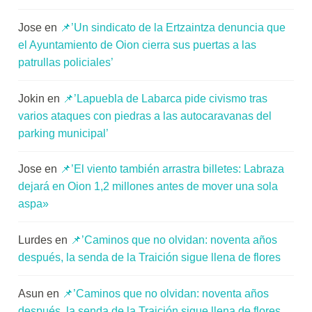
Jose
en
📌’Un sindicato de la Ertzaintza denuncia que
el Ayuntamiento de Oion cierra sus puertas a las
patrullas policiales’
Jokin
en
📌’Lapuebla de Labarca pide civismo tras
varios ataques con piedras a las autocaravanas del
parking municipal’
Jose
en
📌’El viento también arrastra billetes: Labraza
dejará en Oion 1,2 millones antes de mover una sola
aspa»
Lurdes
en
📌’Caminos que no olvidan: noventa años
después, la senda de la Traición sigue llena de flores
Asun
en
📌’Caminos que no olvidan: noventa años
después, la senda de la Traición sigue llena de flores