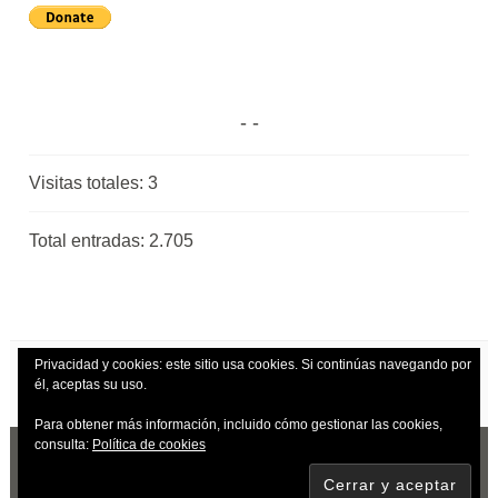
Visitas totales:
3
Total entradas:
2.705
Privacidad y cookies: este sitio usa cookies. Si continúas navegando por
él, aceptas su uso.
Para obtener más información, incluido cómo gestionar las cookies,
consulta:
Política de cookies
CREADO CON WORDPRESS
|
TEMA: DARA
POR
AUTOMATTIC
.