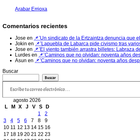
Arabar Errioxa
Comentarios recientes
Jose
en
📌’Un sindicato de la Ertzaintza denuncia que el
Jokin
en
📌’Lapuebla de Labarca pide civismo tras vario
Jose
en
📌’El viento también arrastra billetes: Labraza
Lurdes
en
📌’Caminos que no olvidan: noventa años despu
Asun
en
📌’Caminos que no olvidan: noventa años despué
Buscar
Buscar
Escribe tu correo electrónico…
agosto 2026
L
M
X
J
V
S
D
1
2
3
4
5
6
7
8
9
10
11
12
13
14
15
16
17
18
19
20
21
22
23