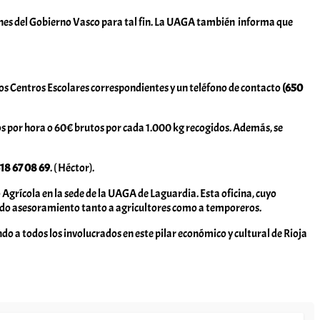
nes del Gobierno Vasco para tal fin. La UAGA también informa que
 los Centros Escolares correspondientes y un teléfono de contacto
(650
s por hora o 60€ brutos por cada 1.000 kg recogidos. Además, se
18 67 08 69
. ( Héctor).
grícola en la sede de la UAGA de Laguardia. Esta oficina, cuyo
ciendo asesoramiento tanto a agricultores como a temporeros.
 a todos los involucrados en este pilar económico y cultural de Rioja