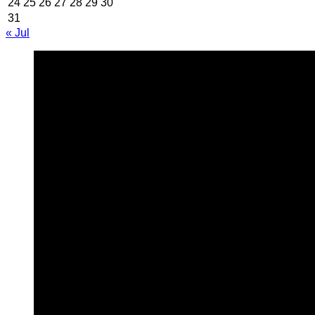
24
25
26
27
28
29
30
31
« Jul