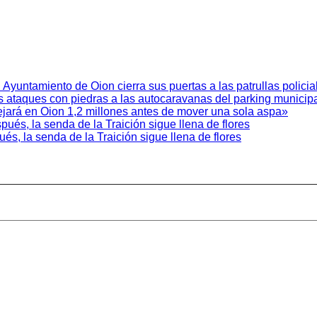
 Ayuntamiento de Oion cierra sus puertas a las patrullas policia
s ataques con piedras a las autocaravanas del parking municipa
 dejará en Oion 1,2 millones antes de mover una sola aspa»
és, la senda de la Traición sigue llena de flores
s, la senda de la Traición sigue llena de flores