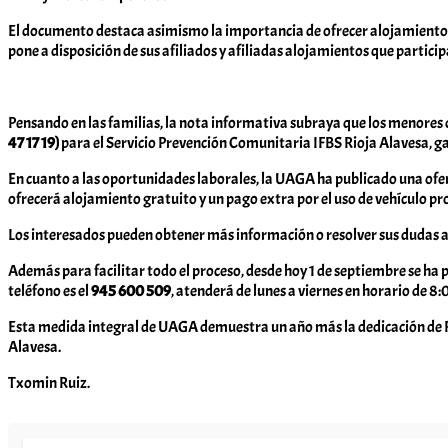
El documento destaca asimismo la importancia de ofrecer alojamientos
pone a disposición de sus afiliados y afiliadas alojamientos que parti
Pensando en las familias, la nota informativa subraya que los menores d
47 17 19)
para el Servicio Prevención Comunitaria IFBS Rioja Alavesa, ga
En cuanto a las oportunidades laborales, la UAGA ha publicado una ofe
ofrecerá alojamiento gratuito y un pago extra por el uso de vehículo pr
Los interesados pueden obtener más información o resolver sus dudas a 
Además para facilitar todo el proceso, desde hoy 1 de septiembre se ha
teléfono es el
945 600 509
, atenderá de lunes a viernes en horario de 
Esta medida integral de UAGA demuestra un año más la dedicación de Rio
Alavesa.
Txomin Ruiz.