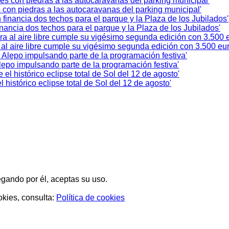
 con piedras a las autocaravanas del parking municipal'
nancia dos techos para el parque y la Plaza de los Jubilados'
a al aire libre cumple su vigésimo segunda edición con 3.500 eu
lepo impulsando parte de la programación festiva'
 histórico eclipse total de Sol del 12 de agosto'
egando por él, aceptas su uso.
okies, consulta:
Política de cookies