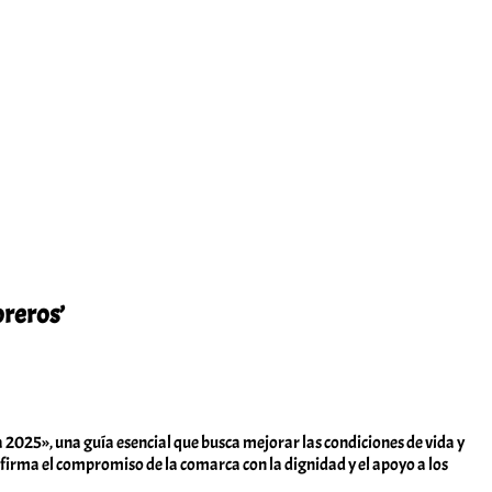
oreros’
025», una guía esencial que busca mejorar las condiciones de vida y
afirma el compromiso de la comarca con la dignidad y el apoyo a los