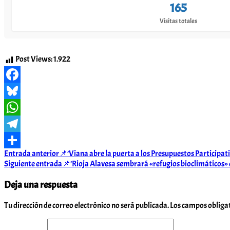
165
Visitas totales
Post Views:
1.922
Facebook
Bluesky
WhatsApp
Telegram
Navegación
Entrada anterior
📌’Viana abre la puerta a los Presupuestos Participa
Compartir
Siguiente entrada
📌’Rioja Alavesa sembrará «refugios bioclimáticos» co
de
Deja una respuesta
entradas
Tu dirección de correo electrónico no será publicada.
Los campos obliga