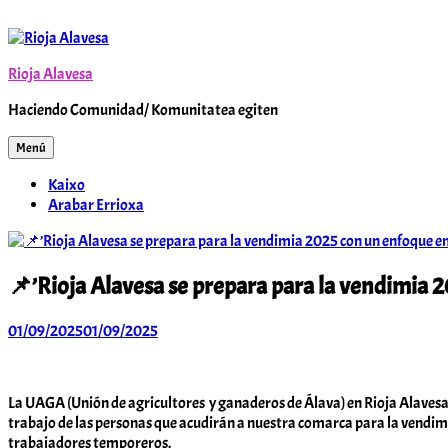
Saltar
al
contenido
Rioja Alavesa
Haciendo Comunidad/ Komunitatea egiten
Menú
Kaixo
Arabar Errioxa
📌’Rioja Alavesa se prepara para la vendimia 
01/09/2025
01/09/2025
Arabar
Errioxa
Komunitatea
La UAGA (Unión de agricultores y ganaderos de Álava) en Rioja Alavesa
trabajo de las personas que acudirán a nuestra comarca para la vendimia
trabajadores temporeros.