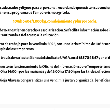
 adecuados y dignos para el personal, recordando que existen subvencio
cipan en su programa de Temporerismo agrícola.
10€/h o 60€/1.000 kg, con alojamiento y plus por coche.
e 16 años tienen derecho a escolarización. Se facilita información sobre
rantizando así el acceso a la educación.
rta de trabajo para la vendimia 2025, con un salario mínimo de 10€ bruto
opio de los temporeros.
través de varios teléfonos del sindicato UAGA, en el
635 70 48 67
y en el
6
 puesto en funcionamiento la Oficina de Información sobre Temporerismo A
8:00h a 14:00h por las mañanas y de 15:00h a 17:30h por las tardes, ofre
ja Alavesa por garantizar una vendimia justa y organizada, beneficiando