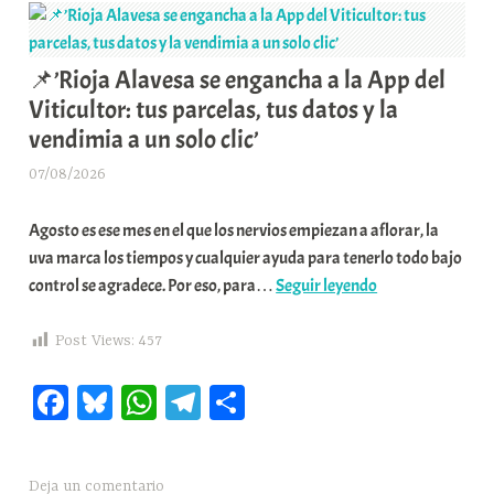
Alavesa,
u
Pepe
n
Viyuela,
i
📌’Rioja Alavesa se engancha a la App del
alza
t
Viticultor: tus parcelas, tus datos y la
la
a
vendimia a un solo clic’
voz
t
contra
e
07/08/2026
A
el
a
r
fascismo:
Agosto es ese mes en el que los nervios empiezan a aflorar, la
a
«No
uva marca los tiempos y cualquier ayuda para tenerlo todo bajo
b
se
📌’Rioja
control se agradece. Por eso, para…
Seguir leyendo
a
puede
Alavesa
r
dejar
se
E
Post Views:
457
el
engancha
r
mundo
Fa
Bl
W
Te
C
a
r
en
la
i
ce
ue
ha
le
o
manos
App
o
bo
sk
ts
gr
m
de
del
x
Deja un comentario