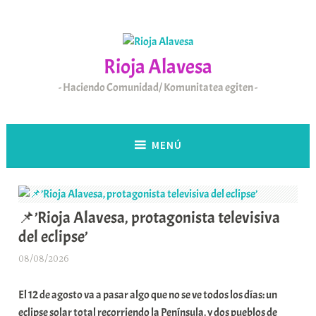
Saltar
al
contenido
Rioja Alavesa
Haciendo Comunidad/ Komunitatea egiten
MENÚ
📌’Rioja Alavesa, protagonista televisiva
del eclipse’
08/08/2026
A
r
El 12 de agosto va a pasar algo que no se ve todos los días: un
a
eclipse solar total recorriendo la Península, y dos pueblos de
b