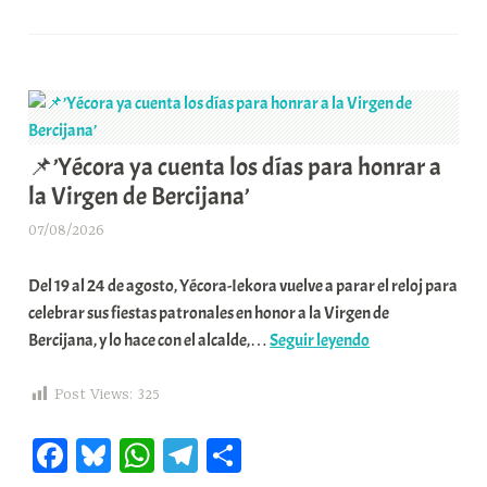
ok
y
A
a
pa
los
Viticultor:
a
fascistas’
pp
m
rti
tus
K
parcelas,
o
r
tus
m
datos
u
y
n
📌’Yécora ya cuenta los días para honrar a
la
i
la Virgen de Bercijana’
vendimia
t
a
a
07/08/2026
A
un
t
r
solo
e
Del 19 al 24 de agosto, Yécora-Iekora vuelve a parar el reloj para
a
clic’
a
celebrar sus fiestas patronales en honor a la Virgen de
b
📌’Yécora
Bercijana, y lo hace con el alcalde,…
Seguir leyendo
a
ya
r
cuenta
E
Post Views:
325
los
r
Fa
Bl
W
Te
C
días
r
para
i