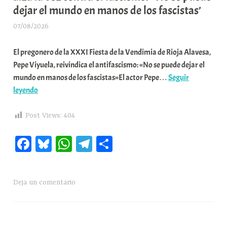
dejar el mundo en manos de los fascistas’
e
a
07/08/2026
A
r
El pregonero de la XXXI Fiesta de la Vendimia de Rioja Alavesa,
a
Pepe Viyuela, reivindica el antifascismo: «No se puede dejar el
b
mundo en manos de los fascistas»El actor Pepe…
Seguir
a
📌’El
leyendo
r
pregonero
E
de
r
Post Views:
404
la
r
Fa
Bl
W
Te
C
XXXI
i
Fiesta
o
ce
ue
ha
le
o
de
x
bo
sk
ts
gr
m
la
a
Deja un comentario
ok
y
A
a
pa
Vendimia
K
pp
m
rti
de
o
Rioja
m
r