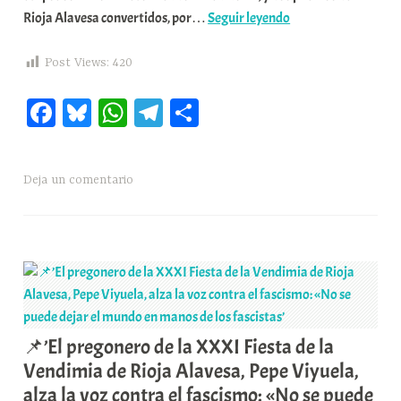
📌’Rioja
Rioja Alavesa convertidos, por…
Seguir leyendo
a
Alavesa,
r
protagonista
E
Post Views:
420
televisiva
r
Fa
Bl
W
Te
C
del
r
eclipse’
i
ce
ue
ha
le
o
o
bo
sk
ts
gr
m
x
Deja un comentario
ok
y
A
a
pa
a
pp
m
rti
K
o
r
m
u
n
i
📌’El pregonero de la XXXI Fiesta de la
t
Vendimia de Rioja Alavesa, Pepe Viyuela,
a
alza la voz contra el fascismo: «No se puede
t