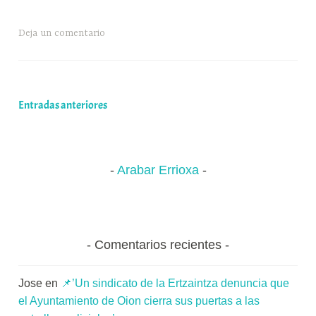
ce
ue
ha
le
o
honrar
o
bo
sk
ts
gr
m
a
x
Deja un comentario
ok
y
A
a
pa
la
a
pp
m
rti
Virgen
K
de
o
r
Bercijana’
m
Navegación
Entradas anteriores
u
de
n
i
entradas
t
Arabar Errioxa
a
t
e
a
Comentarios recientes
Jose
en
📌’Un sindicato de la Ertzaintza denuncia que
el Ayuntamiento de Oion cierra sus puertas a las