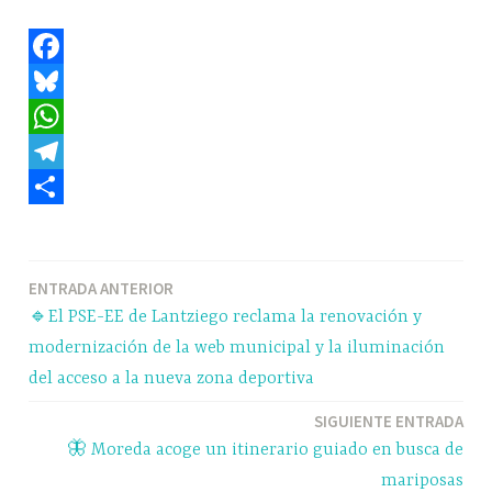
F
a
B
c
l
W
e
u
h
T
b
e
a
e
C
o
s
t
l
o
Navegación
ENTRADA ANTERIOR
o
k
s
e
m
🔹El PSE-EE de Lantziego reclama la renovación y
k
y
A
g
p
de
modernización de la web municipal y la iluminación
p
r
a
entradas
del acceso a la nueva zona deportiva
p
a
r
SIGUIENTE ENTRADA
m
t
🦋 Moreda acoge un itinerario guiado en busca de
i
mariposas