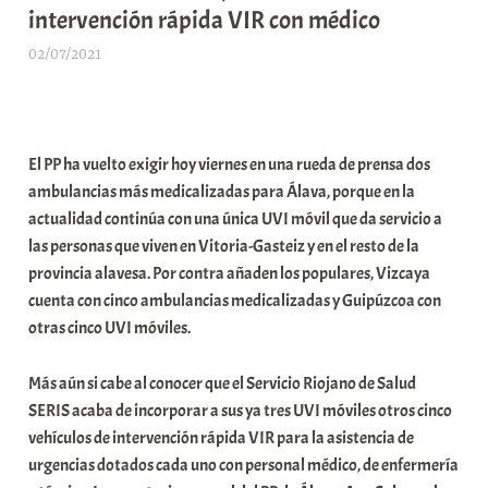
intervención rápida VIR con médico
02/07/2021
A
r
a
b
El PP ha vuelto exigir hoy viernes en una rueda de prensa dos
a
ambulancias más medicalizadas para Álava, porque en la
r
actualidad continúa con una única UVI móvil que da servicio a
E
las personas que viven en Vitoria-Gasteiz y en el resto de la
r
provincia alavesa. Por contra añaden los populares, Vizcaya
r
cuenta con cinco ambulancias medicalizadas y Guipúzcoa con
i
otras cinco UVI móviles.
o
x
Más aún si cabe al conocer que el Servicio Riojano de Salud
a
SERIS acaba de incorporar a sus ya tres UVI móviles otros cinco
K
vehículos de intervención rápida VIR para la asistencia de
o
urgencias dotados cada uno con personal médico, de enfermería
m