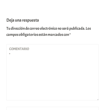
r
Deja una respuesta
Tu dirección de correo electrónico no será publicada.
Los
campos obligatorios están marcados con
*
COMENTARIO
*