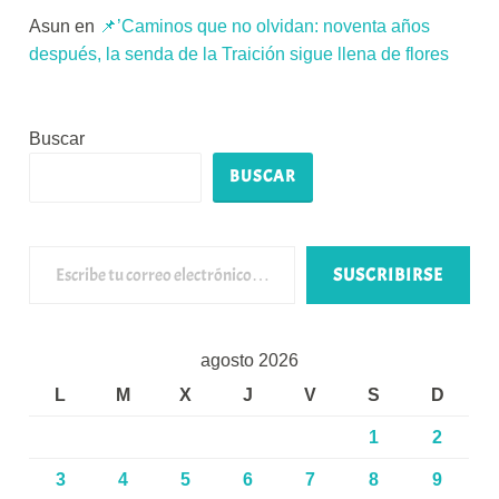
Asun
en
📌’Caminos que no olvidan: noventa años
después, la senda de la Traición sigue llena de flores
Buscar
BUSCAR
Escribe tu correo electrónico…
SUSCRIBIRSE
agosto 2026
L
M
X
J
V
S
D
1
2
3
4
5
6
7
8
9