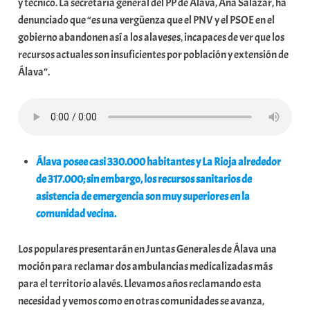
y técnico. La secretaria general del PP de Álava, Ana Salazar, ha
u
denunciado que “es una vergüenza que el PNV y el PSOE en el
n
gobierno abandonen así a los alaveses, incapaces de ver que los
i
recursos actuales son insuficientes por población y extensión de
t
Álava”.
a
t
e
a
Álava posee casi 330.000 habitantes y La Rioja alrededor
de 317.000; sin embargo, los recursos sanitarios de
asistencia de emergencia son muy superiores en la
comunidad vecina.
Los populares presentarán en Juntas Generales de Álava una
moción para reclamar dos ambulancias medicalizadas más
para el territorio alavés. Llevamos años reclamando esta
necesidad y vemos como en otras comunidades se avanza,