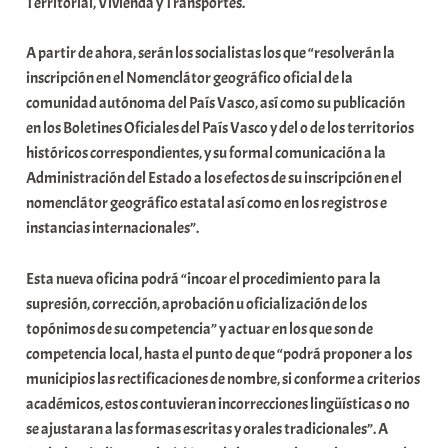
Territorial, Vivienda y Transportes.
A partir de ahora, serán los socialistas los que “resolverán la
inscripción en el Nomenclátor geográfico oficial de la
comunidad autónoma del País Vasco, así como su publicación
en los Boletines Oficiales del País Vasco y del o de los territorios
históricos correspondientes, y su formal comunicación a la
Administración del Estado a los efectos de su inscripción en el
nomenclátor geográfico estatal así como en los registros e
instancias internacionales”.
Esta nueva oficina podrá “incoar el procedimiento para la
supresión, corrección, aprobación u oficialización de los
topónimos de su competencia” y actuar en los que son de
competencia local, hasta el punto de que “podrá proponer a los
municipios las rectificaciones de nombre, si conforme a criterios
académicos, estos contuvieran incorrecciones lingüísticas o no
se ajustaran a las formas escritas y orales tradicionales”. A