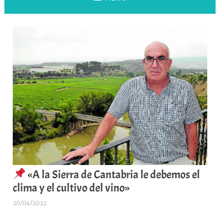
«A la Sierra de Cantabria le debemos el
clima y el cultivo del vino»
20/04/2022
A
r