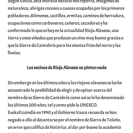
Según Velilla, esta muralla natural nos reporta, imágenes de
a
naturaleza, abrigos rocosos u cuevas ocupadas por los primeros
t
pobladores, dólmenes, castillos, ermitas, caminos de herradura,
e
ocupaciones como carboneros, cañeros, cazadores y ha
a
conformado lo que es hoy en la actualidad Rioja Alavesa, una
tierra y unos viñedos que producen un vino muy bueno gracias a
que la Sierra de Cantabria para los vientos fríos del norte y las
lluvias.
Los vecinos de Rioja Alavesa no pintan nada
Sin embargo en los últimos años a los riojano alaveses se les ha
secuestrado la posibilidad de elegir y de opinar acerca del
nombre de su Sierra de Cantabria como así se le ha denominado
los últimos 200 años, tal y como pide la UNESCO.
Euskaltzaindia en 1990 y el Gobierno Vasco recuerda se han
negado a ello al decantarse por el nombre de Sierra de Toloño,
un error que califica de histórico, al dar por bueno la academia