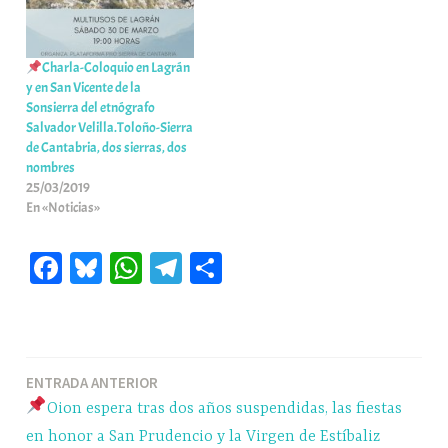
Charla-Coloquio en Lagrán
y en San Vicente de la
Sonsierra del etnógrafo
Salvador Velilla.Toloño-Sierra
de Cantabria, dos sierras, dos
nombres
25/03/2019
En «Noticias»
Fa
Bl
W
Te
C
ce
ue
ha
le
o
bo
sk
ts
gr
m
ok
y
A
a
pa
Navegación
ENTRADA ANTERIOR
pp
m
rti
Oion espera tras dos años suspendidas, las fiestas
r
de
en honor a San Prudencio y la Virgen de Estíbaliz