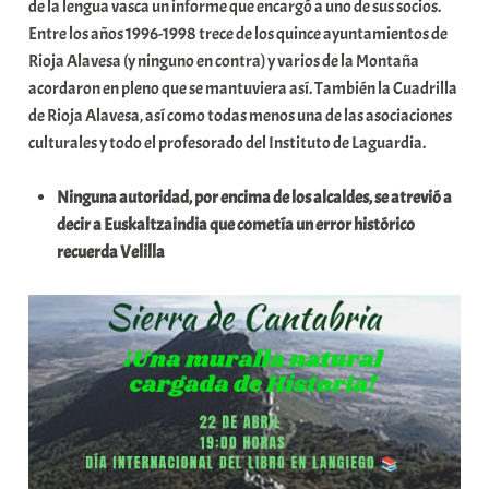
de la lengua vasca un informe que encargó a uno de sus socios.
Entre los años 1996-1998 trece de los quince ayuntamientos de
Rioja Alavesa (y ninguno en contra) y varios de la Montaña
acordaron en pleno que se mantuviera así. También la Cuadrilla
de Rioja Alavesa, así como todas menos una de las asociaciones
culturales y todo el profesorado del Instituto de Laguardia.
Ninguna autoridad, por encima de los alcaldes, se atrevió a
decir a Euskaltzaindia que cometía un error histórico
recuerda Velilla