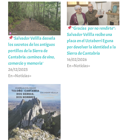
“Gracias por no rendirte”:
Salvador Velilla recibe una
’Salvador Velilla desvela
placa en el Uztaberri Eguna
los secretos de los antiguos
por devolver la identidad a la
portillos de la Sierra de
Sierra de Cantabria
Cantabria: caminos de vino,
16/02/2026
comercio y memoria’
En «Noticias»
26/12/2025
En «Noticias»