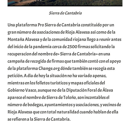
Sierra de Cantabria
Una plataforma Pro Sierra de Cantabria constituido por un
gran número de asociaciones de Rioja Alavesa así como de la
Montaña Alavesa y de la comunidad riojana llego a reunir antes
del inicio de la pandemia cerca de 2500 firmas solicitando la
recuperacion del nombre de» Sierra de Cantabria» en una
campaña de recogida de firmas que también contó con el apoyo
de la plataforma Change.org dónde también se recogía esta
petición. A día de hoy la situación no ha variado apenas,
mientras en los folletos turísticos y mapas oficiales del
Gobierno Vasco, aunque no de la Diputación Foral de Álava
aparece el nombre de Sierra de Toloño, son incontables el
número de bodegas, ayuntamientos y asociaciones, y vecinos de
Rioja Alavesa que con total naturalidad cuando hablan de ella
se refieren a la Sierra de Cantabria.