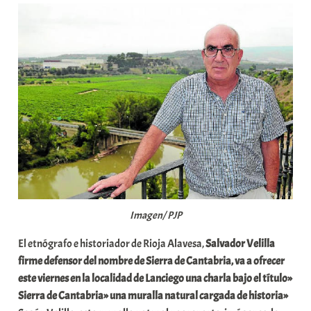
a
b
a
r
E
r
r
i
o
x
a
K
Imagen/ PJP
o
m
El etnógrafo e historiador de Rioja Alavesa,
Salvador Velilla
u
firme defensor del nombre de Sierra de Cantabria, va a ofrecer
n
este viernes en la localidad de Lanciego una charla bajo
el título»
i
Sierra de Cantabria» una muralla natural cargada de historia»
t