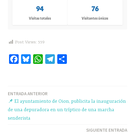
94
76
Visitas totales
Visitantes únicos
Post Views:
559
Fa
Bl
W
Te
C
ce
ue
ha
le
o
bo
sk
ts
gr
m
ok
y
A
a
pa
Navegación
ENTRADA ANTERIOR
pp
m
rti
📌 El ayuntamiento de Oion, publicita la inauguración
r
de
de una depuradora en un tríptico de una marcha
entradas
senderista
SIGUIENTE ENTRADA