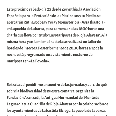
b
Este próximo sábado día 25 desde Zerynthia, la Asociación
a
Española para la Protección de las Mariposas y su Medio, se
r
acercarán Ruth Escobes y Yeray Monasterio a «Assa Ikastola»
E
en Lapuebla de Labarca, para comenzar a las 18:30 horas una
r
charla que lleva por título ‘Las Mariposas de Rioja Alavesa’. A la
r
misma hora y en la misma Ikastola se realizará un taller de
i
hoteles de insectos. Posteriormente de 20:30 horas a 12 de la
o
noche está programado un avistamiento nocturno de
x
mariposas en «La Poveda».
a
K
o
m
Se trata del penúltimo encuentro de las jornadas y del ciclo qué
u
sobre la biodiversidad de nuestra comarca, organiza la
n
Fundación Aranzadi, la Antigua Hermandad del Monte de
i
Laguardia y la Cuadrilla de Rioja Alavesa con la colaboración de
t
los ayuntamientos de Labastida Elciego, Lapuebla de Labarca,
a