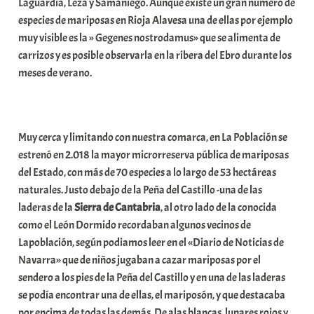
Laguardia, Leza y Samaniego. Aunque existe un gran número de
t
especies de mariposas en Rioja Alavesa una de ellas por ejemplo
e
muy visible es la » Gegenes nostrodamus» que se alimenta de
a
carrizos y es posible observarla en la ribera del Ebro durante los
meses de verano.
Muy cerca y limitando con nuestra comarca, en La Población se
estrenó en 2.018 la mayor microrreserva pública de mariposas
del Estado, con más de 70 especies a lo largo de 53 hectáreas
naturales. Justo debajo de la Peña del Castillo -una de las
laderas de la
Sierra de Cantabria
, al otro lado de la conocida
como el León Dormido recordaban algunos vecinos de
Lapoblación, según podiamos leer en el «Diario de Noticias de
Navarra» que de niños jugaban a cazar mariposas por el
sendero a los pies de la Peña del Castillo y en una de las laderas
se podía encontrar una de ellas, el mariposón, y que destacaba
por encima de todas las demás. De alas blancas, lunares rojos y