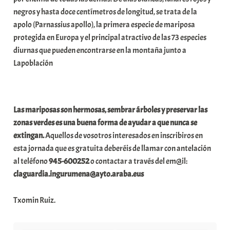
negros y hasta doce centímetros de longitud, se trata de la
apolo (Parnassius apollo), la primera especie de mariposa
protegida en Europa y el principal atractivo de las 73 especies
diurnas que pueden encontrarse en la montaña junto a
Lapoblación
Las mariposas son hermosas, sembrar árboles y preservar las
zonas verdes es una buena forma de ayudar a que nunca se
extingan.
Aquellos de vosotros interesados en inscribiros en
esta jornada que es gratuita deberéis de llamar con antelación
al teléfono
945-600252
o contactar a través del em@il:
claguardia.ingurumena@ayto.araba.eus
Txomin Ruiz.