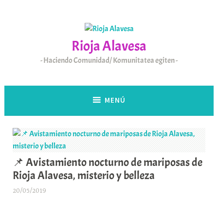
Saltar
al
contenido
Rioja Alavesa
Haciendo Comunidad/ Komunitatea egiten
MENÚ
📌 Avistamiento nocturno de mariposas de
Rioja Alavesa, misterio y belleza
20/05/2019
A
r
a