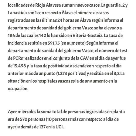
localidades de Rioja Alavesa suman nuevos casos, Laguardia, 2 y
Labastida con 1 con respecto Álava el número de casos
registrados en las últimas 24 horas en Álava según informa el
departamento de sanidad del gobierno Vasco se ha elevado a
186 de las cuales 142 lo han sido en Vitoria-Gasteiz. La tasa de
incidencia se sitúa en 591,75 (en aumento) Según informa el
departamento de sanidad del gobierno Vasco, el número de test
de PCRs realizados en el conjunto de la CAV en el día de ayer fue
de 15.498 y la tasa de positividad asciende con respecto al día
anterior más de un punto (1.273 positivos) y se sitúa en el 8,2 La
situación en los hospitales vascos es la de un aumento en la
ocupación.
Ayer miércoles la suma total de personas ingresadas en planta
era de 570 personas (10 personas más con respecto al día de
ayer) además de 137 en la UCI.