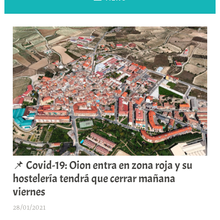
📌 Covid-19: Oion entra en zona roja y su
hostelería tendrá que cerrar mañana
viernes
28/01/2021
A
r