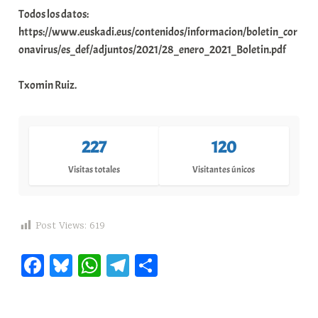
Todos los datos:
https://www.euskadi.eus/contenidos/informacion/boletin_cor
onavirus/es_def/adjuntos/2021/28_enero_2021_Boletin.pdf
Txomin Ruiz.
227
120
Visitas totales
Visitantes únicos
Post Views:
619
Fa
Bl
W
Te
C
ce
ue
ha
le
o
bo
sk
ts
gr
m