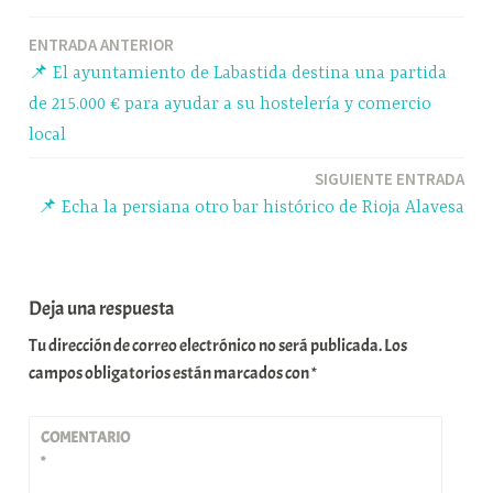
ok
y
A
a
pa
Navegación
ENTRADA ANTERIOR
pp
m
rti
📌 El ayuntamiento de Labastida destina una partida
r
de
de 215.000 € para ayudar a su hostelería y comercio
entradas
local
SIGUIENTE ENTRADA
📌 Echa la persiana otro bar histórico de Rioja Alavesa
Deja una respuesta
Tu dirección de correo electrónico no será publicada.
Los
campos obligatorios están marcados con
*
COMENTARIO
*