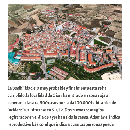
a
b
a
r
E
r
r
i
o
x
a
K
La posibilidad era muy probable y finalmente esta se ha
o
cumplido, la localidad de Oion, ha entrado en zona roja al
m
superar la tasa de 500 casos por cada 100.000 habitantes de
u
incidencia, al situarse en 511,22. Dos nuevos contagios
n
registrados en el día de ayer han sido la causa. Además el índice
i
reproductivo básico, el que indica a cuántas personas puede