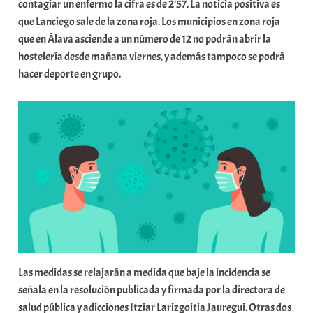
t
contagiar un enfermo la cifra es de 2’57. La noticia positiva es
a
que Lanciego sale de la zona roja. Los municipios en zona roja
t
que en Álava asciende a un número de 12 no podrán abrir la
e
hostelería desde mañana viernes, y además tampoco se podrá
a
hacer deporte en grupo.
Las medidas se relajarán a medida que baje la incidencia se
señala en la resolución publicada y firmada por la directora de
salud pública y adicciones Itziar Larizgoitia Jauregui. Otras dos