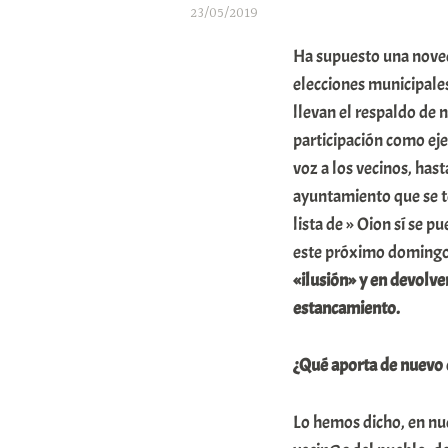
23/05/2019
A
Ha supuesto una noved
r
elecciones municipales
a
llevan el respaldo de 
participación como eje
b
voz a los vecinos, has
a
ayuntamiento que se t
r
lista de » Oion sí se 
E
este próximo domingo
r
«ilusión» y en devolve
r
estancamiento.
i
¿Qué aporta de nuevo 
o
x
Lo hemos dicho, en nu
a