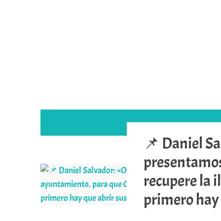
Saltar
al
contenido
📌 Daniel Sa
presentamos
recupere la i
primero hay 