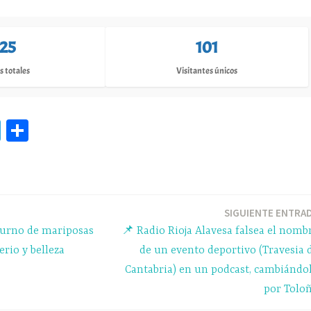
125
101
s totales
Visitantes únicos
Te
C
le
o
gr
m
a
pa
m
rti
SIGUIENTE ENTRA
turno de mariposas
📌 Radio Rioja Alavesa falsea el nomb
r
erio y belleza
de un evento deportivo (Travesia 
Cantabria) en un podcast, cambiándo
por Tolo