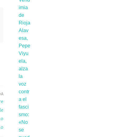
DA
re
de
lo
ño