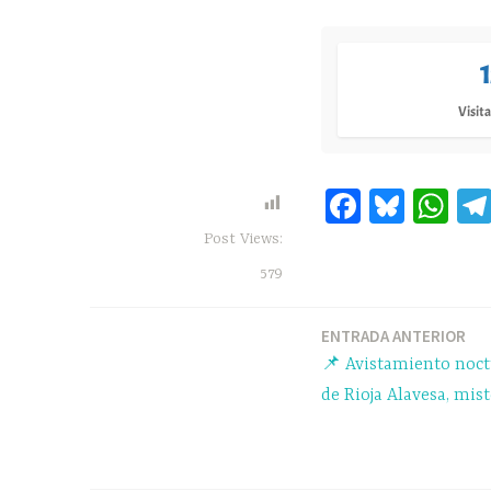
Visita
Fa
Bl
W
ce
ue
ha
Post Views:
bo
sk
ts
579
ok
y
A
pp
ENTRADA ANTERIOR
Navegación
📌 Avistamiento noc
de
de Rioja Alavesa, mist
entradas