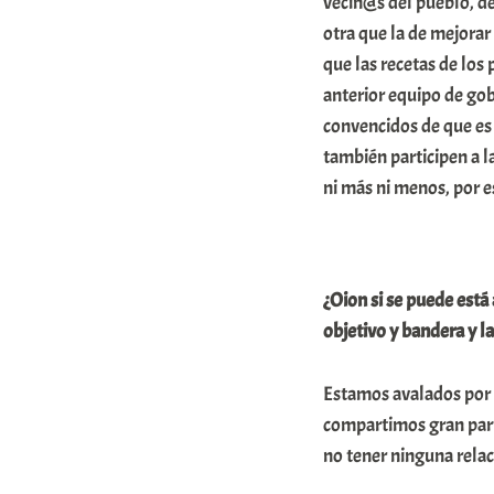
vecin@s del pueblo, de
K
otra que la de mejora
o
que las recetas de los
m
anterior equipo de gob
u
convencidos de que es 
también participen a l
n
ni más ni menos, por 
i
t
a
t
¿Oion si se puede está
objetivo y bandera y l
e
a
Estamos avalados por e
compartimos gran parte
no tener ninguna rela