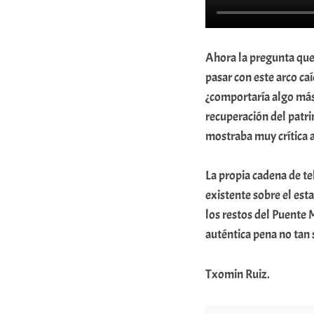
m
u
Ahora la pregunta que 
n
pasar con este arco ca
i
¿comportaría algo más 
t
recuperación del patr
a
mostraba muy crítica a
t
e
La propia cadena de te
existente sobre el esta
a
los restos del Puente 
auténtica pena no tan 
Txomin Ruiz.