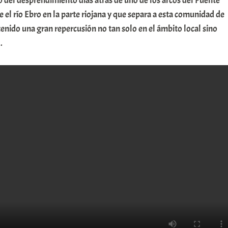
o del desprendimiento días atrás de uno de los arcos del Puente
 el río Ebro en la parte riojana y que separa a esta comunidad de
 tenido una gran repercusión no tan solo en el ámbito local sino
.