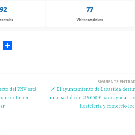
192
77
s totales
Visitantes únicos
Te
C
le
o
gr
m
a
pa
m
rti
SIGUIENTE ENTRA
ecto del PNV está
📌 El ayuntamiento de Labastida desti
r
rque ni tienen
una partida de 215.000 € para ayudar a 
dar
hostelería y comercio loc