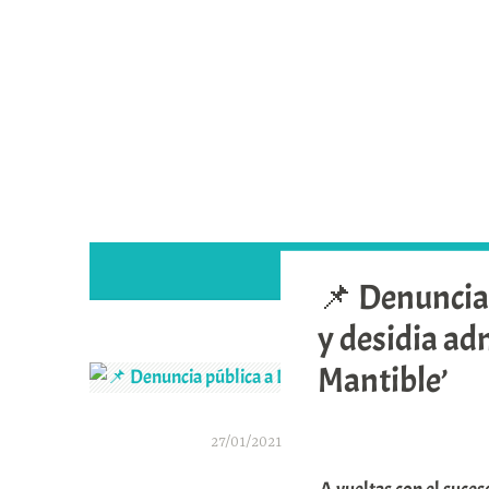
Saltar
al
contenido
📌 Denuncia 
y desidia ad
Mantible’
27/01/2021
A