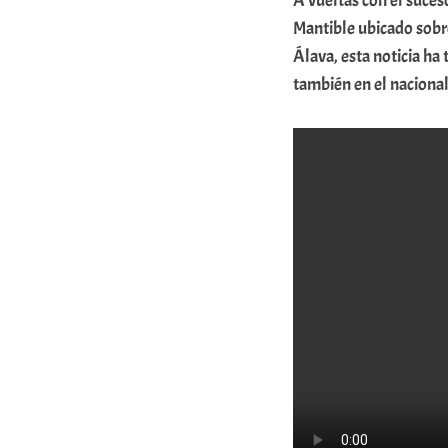
A vueltas con el suces
r
Mantible ubicado sobre
a
Álava, esta noticia ha
también en el nacional
b
a
r
E
r
r
i
o
x
a
K
o