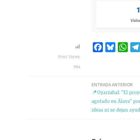
Visita
Fa
Bl
W
ce
ue
ha
Post Views:
bo
sk
ts
984
ok
y
A
pp
ENTRADA ANTERIOR
Navegación
📌Oyarzabal: “El proy
de
agotado en Álava” po
ideas ni se dejan ayu
entradas