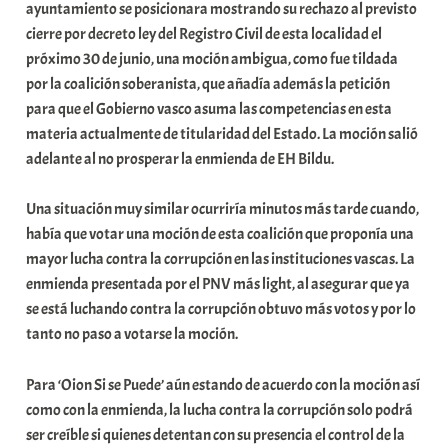
ayuntamiento se posicionara mostrando su rechazo al previsto
cierre por decreto ley del Registro Civil de esta localidad el
próximo 30 de junio, una moción ambigua, como fue tildada
por la coalición soberanista, que añadía además la petición
para que el Gobierno vasco asuma las competencias en esta
materia actualmente de titularidad del Estado. La moción salió
adelante al no prosperar la enmienda de EH Bildu.
Una situación muy similar ocurriría minutos más tarde cuando,
había que votar una moción de esta coalición que proponía una
mayor lucha contra la corrupción en las instituciones vascas. La
enmienda presentada por el PNV más light, al asegurar que ya
se está luchando contra la corrupción obtuvo más votos y por lo
tanto no paso a votarse la moción.
Para ‘Oion Si se Puede’ aún estando de acuerdo con la moción así
como con la enmienda, la lucha contra la corrupción solo podrá
ser creíble si quienes detentan con su presencia el control de la