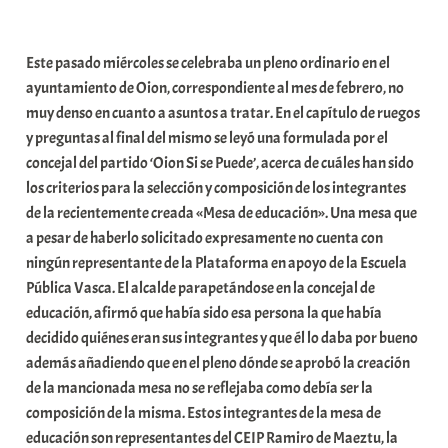
a
b
Este pasado miércoles se celebraba un pleno ordinario en el
a
ayuntamiento de Oion, correspondiente al mes de febrero, no
r
muy denso en cuanto a asuntos a tratar. En el capítulo de ruegos
E
y preguntas al final del mismo se leyó una formulada por el
r
concejal del partido ‘Oion Si se Puede’, acerca de cuáles han sido
r
los criterios para la selección y composición de los integrantes
i
de la recientemente creada «Mesa de educación». Una mesa que
o
a pesar de haberlo solicitado expresamente no cuenta con
x
ningún representante de la Plataforma en apoyo de la Escuela
a
Pública Vasca. El alcalde parapetándose en la concejal de
K
educación, afirmó que había sido esa persona la que había
o
decidido quiénes eran sus integrantes y que él lo daba por bueno
m
además añadiendo que en el pleno dónde se aprobó la creación
u
de la mancionada mesa no se reflejaba como debía ser la
n
composición de la misma. Estos integrantes de la mesa de
i
educación son representantes del CEIP Ramiro de Maeztu, la
t