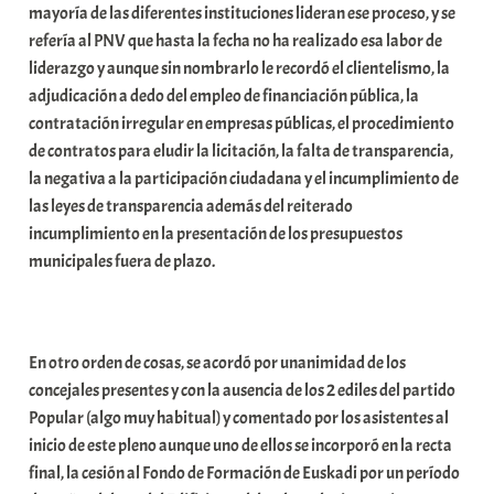
mayoría de las diferentes instituciones lideran ese proceso, y se
refería al PNV que hasta la fecha no ha realizado esa labor de
liderazgo y aunque sin nombrarlo le recordó el clientelismo, la
adjudicación a dedo del empleo de financiación pública, la
contratación irregular en empresas públicas, el procedimiento
de contratos para eludir la licitación, la falta de transparencia,
la negativa a la participación ciudadana y el incumplimiento de
las leyes de transparencia además del reiterado
incumplimiento en la presentación de los presupuestos
municipales fuera de plazo.
En otro orden de cosas, se acordó por unanimidad de los
concejales presentes y con la ausencia de los 2 ediles del partido
Popular (algo muy habitual) y comentado por los asistentes al
inicio de este pleno aunque uno de ellos se incorporó en la recta
final, la cesión al Fondo de Formación de Euskadi por un período