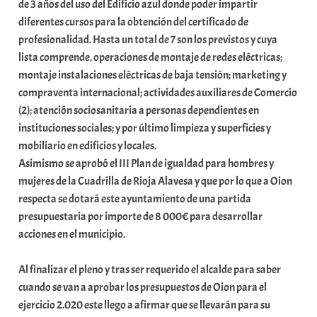
de 3 años del uso del Edificio azul donde poder impartir
diferentes cursos para la obtención del certificado de
profesionalidad. Hasta un total de 7 son los previstos y cuya
lista comprende, operaciones de montaje de redes eléctricas;
montaje instalaciones eléctricas de baja tensión; marketing y
compraventa internacional; actividades auxiliares de Comercio
(2); atención sociosanitaria a personas dependientes en
instituciones sociales; y por último limpieza y superficies y
mobiliario en edificios y locales.
Asimismo se aprobó el III Plan de igualdad para hombres y
mujeres de la Cuadrilla de Rioja Alavesa y que por lo que a Oion
respecta se dotará este ayuntamiento de una partida
presupuestaria por importe de 8 000€ para desarrollar
acciones en el municipio.
Al finalizar el pleno y tras ser requerido el alcalde para saber
cuando se van a aprobar los presupuestos de Oion para el
ejercicio 2.020 este llego a afirmar que se llevarán para su