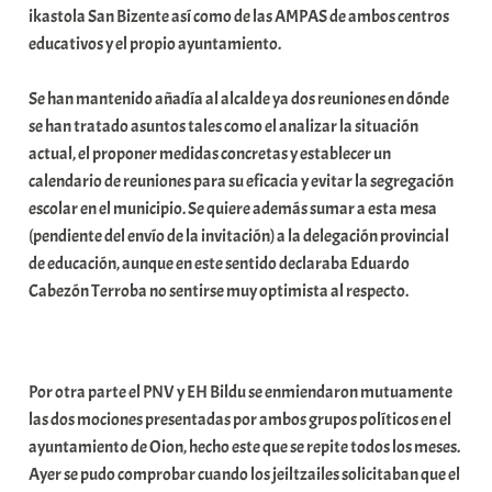
ikastola San Bizente así como de las AMPAS de ambos centros
a
educativos y el propio ayuntamiento.
t
e
Se han mantenido añadía al alcalde ya dos reuniones en dónde
a
se han tratado asuntos tales como el analizar la situación
actual, el proponer medidas concretas y establecer un
calendario de reuniones para su eficacia y evitar la segregación
escolar en el municipio. Se quiere además sumar a esta mesa
(pendiente del envío de la invitación) a la delegación provincial
de educación, aunque en este sentido declaraba Eduardo
Cabezón Terroba no sentirse muy optimista al respecto.
Por otra parte el PNV y EH Bildu se enmiendaron mutuamente
las dos mociones presentadas por ambos grupos políticos en el
ayuntamiento de Oion, hecho este que se repite todos los meses.
Ayer se pudo comprobar cuando los jeiltzailes solicitaban que el