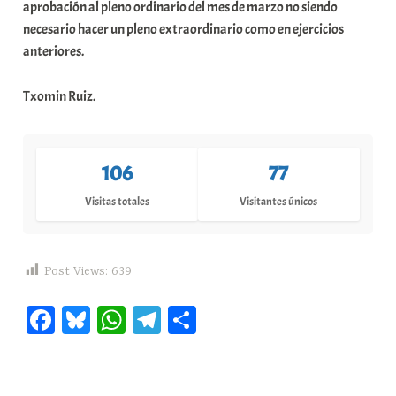
aprobación al pleno ordinario del mes de marzo no siendo
necesario hacer un pleno extraordinario como en ejercicios
anteriores.
Txomin Ruiz.
106
77
Visitas totales
Visitantes únicos
Post Views:
639
Fa
Bl
W
Te
C
ce
ue
ha
le
o
bo
sk
ts
gr
m