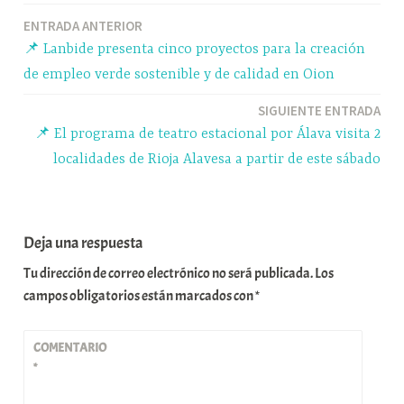
ok
y
A
a
pa
Navegación
ENTRADA ANTERIOR
pp
m
rti
📌 Lanbide presenta cinco proyectos para la creación
r
de
de empleo verde sostenible y de calidad en Oion
entradas
SIGUIENTE ENTRADA
📌 El programa de teatro estacional por Álava visita 2
localidades de Rioja Alavesa a partir de este sábado
Deja una respuesta
Tu dirección de correo electrónico no será publicada.
Los
campos obligatorios están marcados con
*
COMENTARIO
*