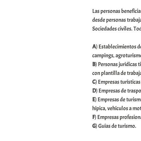
a
Las personas benefici
t
desde personas trabaj
e
Sociedades civiles. Tod
a
A
) Establecimientos d
campings, agroturismo
B
) Personas jurídicas 
con plantilla de traba
C
) Empresas turística
D
) Empresas de traspor
E
) Empresas de turismo
hípica, vehículos a moto
F
) Empresas profesion
G
) Guías de turismo.