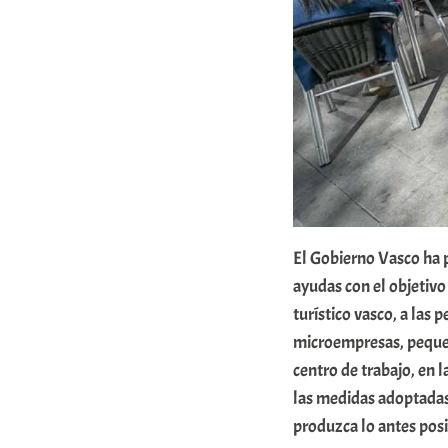
E
r
r
i
o
x
a
K
El Gobierno Vasco ha 
o
ayudas con el objetivo
m
turístico vasco, a las
u
microempresas, pequeñ
n
centro de trabajo, en
i
las medidas adoptadas 
t
produzca lo antes posi