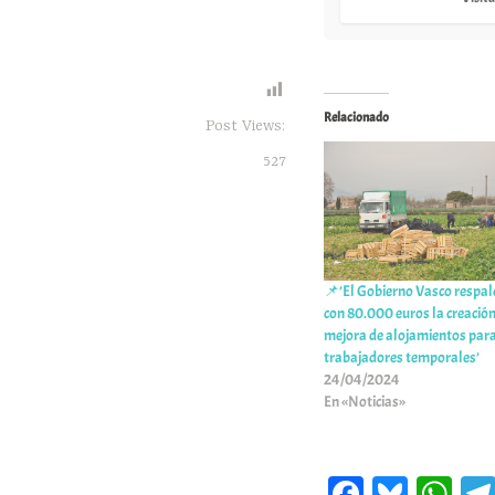
Relacionado
Post Views:
527
📌’El Gobierno Vasco respa
con 80.000 euros la creación
mejora de alojamientos par
trabajadores temporales’
24/04/2024
En «Noticias»
Fa
Bl
W