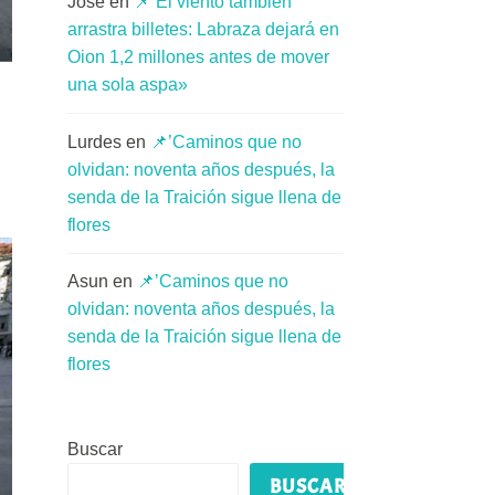
Jose
en
📌’El viento también
arrastra billetes: Labraza dejará en
Oion 1,2 millones antes de mover
una sola aspa»
Lurdes
en
📌’Caminos que no
olvidan: noventa años después, la
senda de la Traición sigue llena de
flores
Asun
en
📌’Caminos que no
olvidan: noventa años después, la
senda de la Traición sigue llena de
flores
Buscar
BUSCAR