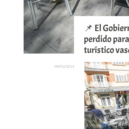
📌 El Gobier
perdido para
turístico va
08/02/2021
A
r
a
b
a
r