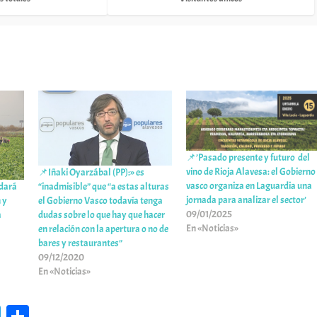
📌’Pasado presente y futuro del
vino de Rioja Alavesa: el Gobierno
📌Iñaki Oyarzábal (PP):» es
vasco organiza en Laguardia una
ldará
“inadmisible” que “a estas alturas
jornada para analizar el sector’
 y
el Gobierno Vasco todavía tenga
09/01/2025
a
dudas sobre lo que hay que hacer
En «Noticias»
en relación con la apertura o no de
bares y restaurantes”
09/12/2020
En «Noticias»
Te
C