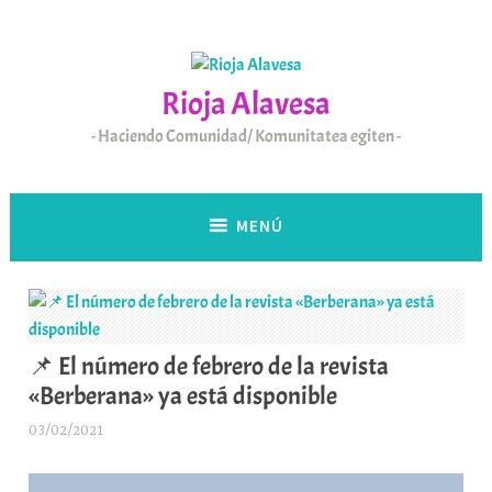
Saltar
al
contenido
Rioja Alavesa
Haciendo Comunidad/ Komunitatea egiten
MENÚ
📌 El número de febrero de la revista
«Berberana» ya está disponible
03/02/2021
A
r
a