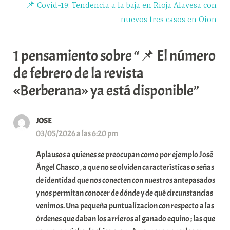
📌 Covid-19: Tendencia a la baja en Rioja Alavesa con
nuevos tres casos en Oion
1 pensamiento sobre “📌 El número
de febrero de la revista
«Berberana» ya está disponible”
JOSE
03/05/2026 a las 6:20 pm
Aplausos a quienes se preocupan como por ejemplo José
Ángel Chasco , a que no se olviden características o señas
de identidad que nos conecten con nuestros antepasados
y nos permitan conocer de dónde y de qué circunstancias
venimos. Una pequeña puntualizacion con respecto a las
órdenes que daban los arrieros al ganado equino ; las que