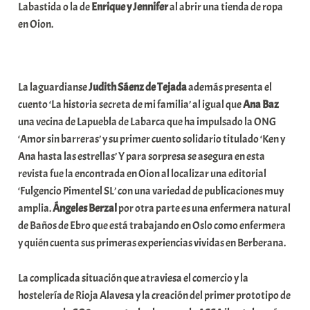
Labastida o la de
Enrique y Jennifer
al abrir una tienda de ropa
en Oion.
La laguardianse
Judith Sáenz de
Tejada
además presenta el
cuento ‘La historia secreta de mi familia’ al igual que
Ana Baz
una vecina de Lapuebla de Labarca que ha impulsado la ONG
‘Amor sin barreras’ y su primer cuento solidario titulado ‘Ken y
Ana hasta las estrellas’ Y para sorpresa se asegura en esta
revista fue la encontrada en Oion al localizar una editorial
‘Fulgencio Pimentel SL’ con una variedad de publicaciones muy
amplia.
Ángeles Berzal
por otra parte es una enfermera natural
de Baños de Ebro que está trabajando en Oslo como enfermera
y quién cuenta sus primeras experiencias vividas en Berberana.
La complicada situación que atraviesa el comercio y la
hostelería de Rioja Alavesa y la creación del primer prototipo de