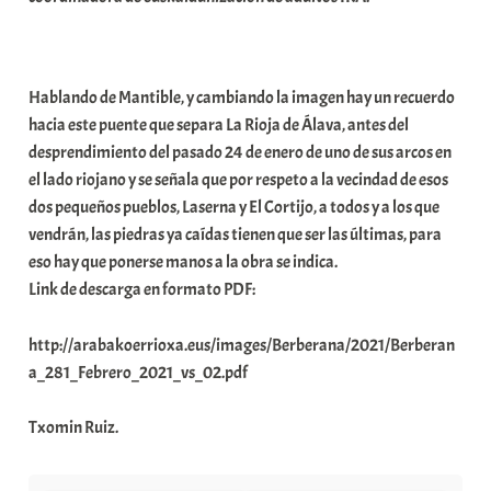
Hablando de Mantible, y cambiando la imagen hay un recuerdo
hacia este puente que separa La Rioja de Álava, antes del
desprendimiento del pasado 24 de enero de uno de sus arcos en
el lado riojano y se señala que por respeto a la vecindad de esos
dos pequeños pueblos, Laserna y El Cortijo, a todos y a los que
vendrán, las piedras ya caídas tienen que ser las últimas, para
eso hay que ponerse manos a la obra se indica.
Link de descarga en formato PDF:
http://arabakoerrioxa.eus/images/Berberana/2021/Berberan
a_281_Febrero_2021_vs_02.pdf
Txomin Ruiz.