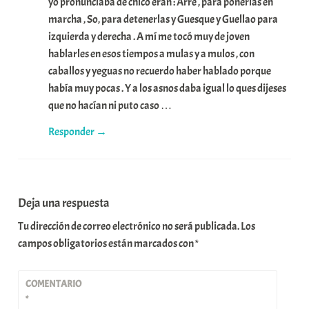
yo pronunciaba de chico eran : Arre , para ponerlas en
marcha , So, para detenerlas y Guesque y Guellao para
izquierda y derecha . A mí me tocó muy de joven
hablarles en esos tiempos a mulas y a mulos , con
caballos y yeguas no recuerdo haber hablado porque
había muy pocas . Y a los asnos daba igual lo ques dijeses
que no hacían ni puto caso …
Responder
Deja una respuesta
Tu dirección de correo electrónico no será publicada.
Los
campos obligatorios están marcados con
*
COMENTARIO
*