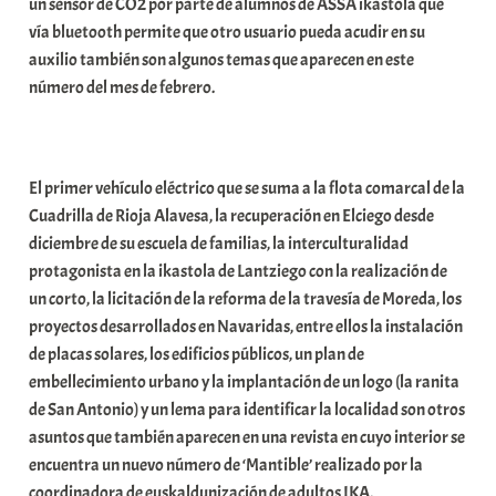
un sensor de CO2 por parte de alumnos de ASSA ikastola qué
vía bluetooth permite que otro usuario pueda acudir en su
auxilio también son algunos temas que aparecen en este
número del mes de febrero.
El primer vehículo eléctrico que se suma a la flota comarcal de la
Cuadrilla de Rioja Alavesa, la recuperación en Elciego desde
diciembre de su escuela de familias, la interculturalidad
protagonista en la ikastola de Lantziego con la realización de
un corto, la licitación de la reforma de la travesía de Moreda, los
proyectos desarrollados en Navaridas, entre ellos la instalación
de placas solares, los edificios públicos, un plan de
embellecimiento urbano y la implantación de un logo (la ranita
de San Antonio) y un lema para identificar la localidad son otros
asuntos que también aparecen en una revista en cuyo interior se
encuentra un nuevo número de ‘Mantible’ realizado por la
coordinadora de euskaldunización de adultos IKA.