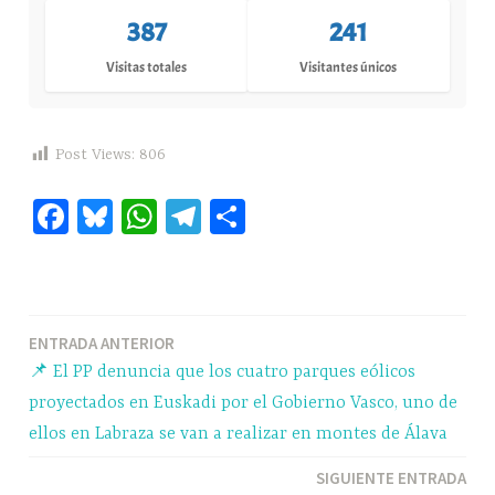
387
241
Visitas totales
Visitantes únicos
Post Views:
806
Fa
Bl
W
Te
C
ce
ue
ha
le
o
bo
sk
ts
gr
m
ok
y
A
a
pa
Navegación
ENTRADA ANTERIOR
pp
m
rti
📌 El PP denuncia que los cuatro parques eólicos
r
de
proyectados en Euskadi por el Gobierno Vasco, uno de
entradas
ellos en Labraza se van a realizar en montes de Álava
SIGUIENTE ENTRADA