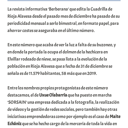
t
La revista informativa ‘Berberana’ que edita la Cuadrilla de
e
Rioja Alavesa desde el pasado mes de diciembre ha pasado de su
a
periodicidad mensual a serlo bimestral, en formato papel, para
ahorrar costes se aseguraba en el último número.
En este número que acaba de ver la luz a falta de su buzoneo, y
en donde la portada la ocupa el dolmen de la hechicera en
Elvillar rodeado de nieve, se pasa lista a la evolución de la
población en Rioja Alavesa que a fecha de 31 de diciembre se
señala es de 11.579 habitantes, 58 más que en 2019.
Entre los nombres propios protagonistas de este número
destacamos, el de
Uxue Olabarría
que ha puesto en marcha
‘SORSAIN’ una empresa dedicada a la fotografía, la realización
de vídeos y la gestión de redes sociales, pero también hay otras
iniciativas emprendedoras como por ejemplo es el caso de
Maite
Echániz
que se ha hecho cargo de la mercería de toda la vida en