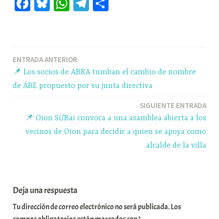
Fa
Bl
W
Te
C
ce
ue
ha
le
o
bo
sk
ts
gr
m
ok
y
A
a
pa
Navegación
ENTRADA ANTERIOR
pp
m
rti
📌 Los socios de ABRA tumban el cambio de nombre
r
de
de ABE propuesto por su junta directiva
entradas
SIGUIENTE ENTRADA
📌 Oion Si/Bai convoca a una asamblea abierta a los
vecinos de Oion para decidir a quien se apoya como
alcalde de la villa
Deja una respuesta
Tu dirección de correo electrónico no será publicada.
Los