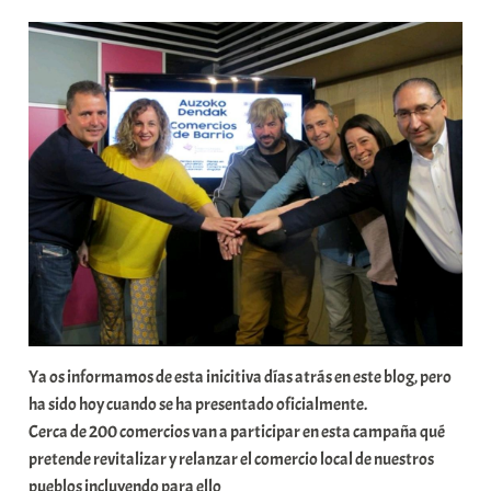
r
a
b
a
r
E
r
r
i
o
x
a
K
o
Ya os informamos de esta inicitiva días atrás en este blog, pero
m
ha sido hoy cuando se ha presentado oficialmente.
u
Cerca de 200 comercios van a participar en esta campaña qué
n
pretende revitalizar y relanzar el comercio local de nuestros
i
pueblos incluyendo para ello