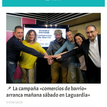
📌 La campaña «comercios de barrio»
arranca mañana sábado en Laguardia»
07/06/2019
A