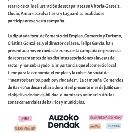
t
teatro de calle e ilustración de escaparates en Vitoria-Gasteiz,
a
Llodio, Amurrio, Salvatierra y Laguardia, localidades
t
participantes en esta campaña.
e
a
La diputada foral de Fomento del Empleo, Comercio y Turismo,
Cristina González, y el director del área, Felipe García, han
presentado hoy en rueda de prensa esta campaña en presencia
de representantes de las distintas asociaciones alavesas del
sector y han subrayado la importancia que el comercio local
tiene para la economía, el empleo y la cohesión social de
“nuestros barrios, pueblos y ciudades”.“La campaña ‘Comercios
de Barrio’ se desarrollará durante el presente mes de
junio
con
el objetivo de dar visibilidad, dinamizar y animar in situ las
zonas comerciales de barrios y municipios.