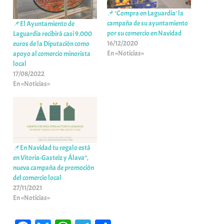
📌 ‘Compra en Laguardia’ la
campaña de su ayuntamiento
📌El Ayuntamiento de
por su comercio en Navidad
Laguardia recibirá casi 9.000
16/12/2020
euros de la Diputación como
En «Noticias»
apoyo al comercio minorista
local
17/08/2022
En «Noticias»
📌En Navidad tu regalo está
en Vitoria-Gasteiz y Álava”,
nueva campaña de promoción
del comercio local
27/11/2021
En «Noticias»