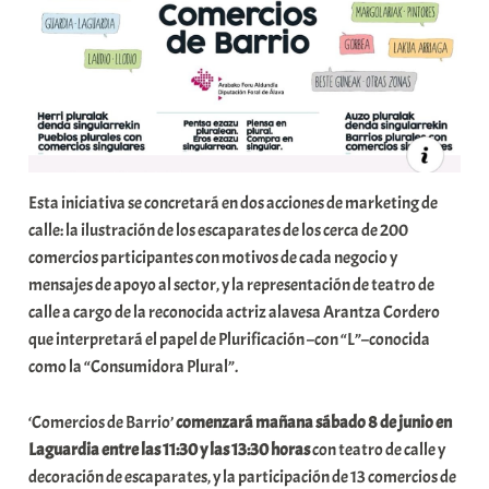
Esta iniciativa se concretará en dos acciones de marketing de
calle: la ilustración de los escaparates de los cerca de 200
comercios participantes con motivos de cada negocio y
mensajes de apoyo al sector, y la representación de teatro de
calle a cargo de la reconocida actriz alavesa Arantza Cordero
que interpretará el papel de Plurificación –con “L”–conocida
como la “Consumidora Plural”.
‘Comercios de Barrio’
comenzará mañana sábado 8 de junio en
Laguardia entre las 11:30 y las 13:30 horas
con teatro de calle y
decoración de escaparates, y la participación de 13 comercios de