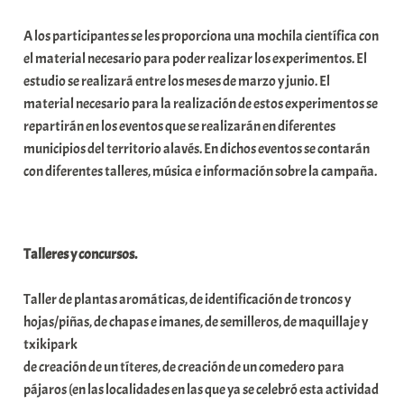
a
A los participantes se les proporciona una mochila científica con
t
el material necesario para poder realizar los experimentos. El
e
estudio se realizará entre los meses de marzo y junio. El
a
material necesario para la realización de estos experimentos se
repartirán en los eventos que se realizarán en diferentes
municipios del territorio alavés. En dichos eventos se contarán
con diferentes talleres, música e información sobre la campaña.
Talleres y concursos.
Taller de plantas aromáticas, de identificación de troncos y
hojas/piñas, de chapas e imanes, de semilleros, de maquillaje y
txikipark
de creación de un títeres, de creación de un comedero para
pájaros (en las localidades en las que ya se celebró esta actividad