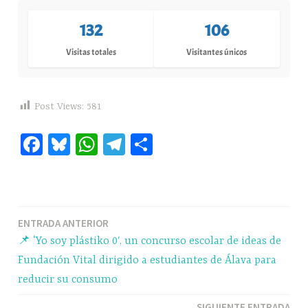
132
106
Visitas totales
Visitantes únicos
Post Views:
581
Fa
Bl
W
Te
C
ce
ue
ha
le
o
bo
sk
ts
gr
m
ok
y
A
a
pa
Navegación
ENTRADA ANTERIOR
pp
m
rti
📌 ‘Yo soy plástiko 0′, un concurso escolar de ideas de
r
de
Fundación Vital dirigido a estudiantes de Álava para
entradas
reducir su consumo
SIGUIENTE ENTRADA