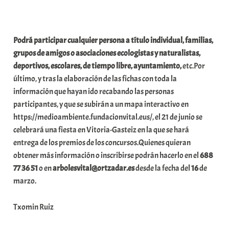
Podrá participar cualquier persona a título individual, familias,
grupos de amigos o asociaciones ecologistas y naturalistas,
deportivos, escolares, de tiempo libre, ayuntamiento,
etc.Por
último, y tras la elaboración de las fichas con toda la
información que hayan ido recabando las personas
participantes, y que se subirán a un mapa interactivo en
https://medioambiente.fundacionvital.eus/, el 21 de junio se
celebrará una fiesta en Vitoria-Gasteiz en la que se hará
entrega de los premios de los concursos.Quienes quieran
obtener más información o inscribirse podrán hacerlo en el
688
77 36 51
o en
arbolesvital@ortzadar.es
desde la fecha del
16
de
marzo.
Txomin Ruiz