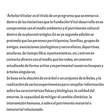
a
b
‘Árboles Vitales’ es el título de un programa que se enmarca
a
dentro de las iniciativas que la Fundación Vital desarrolla en su
r
compromiso con el medio ambiente y el patrimonio cultural
E
dentro de su plan estratégico.En su ya segunda edición se
r
pretende que las personas participantes, familias, grupos de
r
amigos, asociaciones (ecologistas y naturalistas, deportivas,
i
escolares, de tiempo libre, ayuntamientos, etc.) entren en
o
contacto directo con el medio que les rodea, en concreto
x
estudiando de forma activa y experimental nuestros bosques y
a
árboles singulares.
K
Se basa en la elección de un árbol o un conjunto de árboles, y la
o
realización de varios experimentos para recopilar información
m
sobre las características físicas y biológicas, la calidad del
u
entorno, la capacidad de mitigar el cambio climático, la
n
intervención humana, o sobre el patrimonio material o
i
inmaterial relacionado.
t