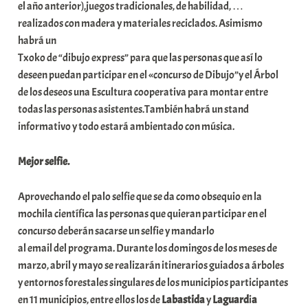
el año anterior),juegos tradicionales, de habilidad, …
realizados con madera y materiales reciclados. Asimismo
habrá un
Txoko de “dibujo express” para que las personas que así lo
deseen puedan participar en el «concurso de Dibujo”y el Árbol
de los deseos una Escultura cooperativa para montar entre
todas las personas asistentes.También habrá un stand
informativo y todo estará ambientado con música.
Mejor selfie.
Aprovechando el palo selfie que se da como obsequio en la
mochila científica las personas que quieran participar en el
concurso deberán sacarse un selfie y mandarlo
al email del programa. Durante los domingos de los meses de
marzo, abril y mayo se realizarán itinerarios guiados a árboles
y entornos forestales singulares de los municipios participantes
en 11 municipios, entre ellos los de
Labastida
y
Laguard
i
a