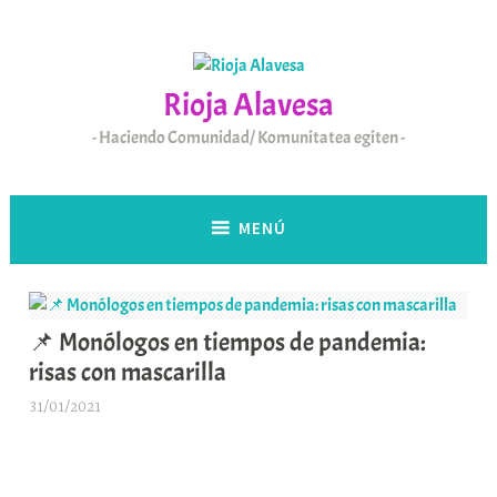
Saltar
al
contenido
Rioja Alavesa
Haciendo Comunidad/ Komunitatea egiten
MENÚ
📌 Monólogos en tiempos de pandemia:
risas con mascarilla
31/01/2021
A
r
a
b