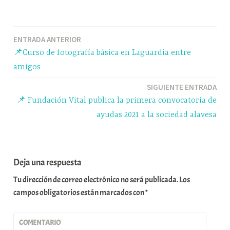
bo
sk
ts
gr
m
ok
y
A
a
pa
Navegación
ENTRADA ANTERIOR
pp
m
rti
📌Curso de fotografía básica en Laguardia entre
r
de
amigos
entradas
SIGUIENTE ENTRADA
📌 Fundación Vital publica la primera convocatoria de
ayudas 2021 a la sociedad alavesa
Deja una respuesta
Tu dirección de correo electrónico no será publicada.
Los
campos obligatorios están marcados con
*
COMENTARIO