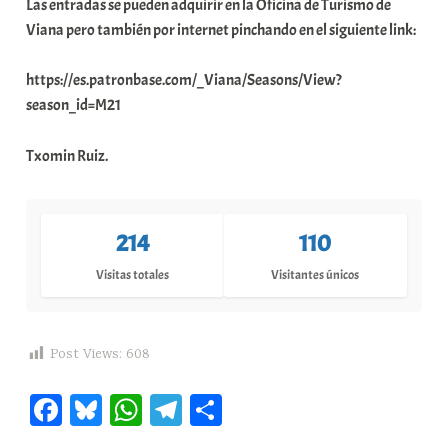
Las entradas se pueden adquirir en la Oficina de Turismo de
e
Viana pero también por internet pinchando en el siguiente link:
a
https://es.patronbase.com/_Viana/Seasons/View?
season_id=M21
Txomin Ruiz.
214
110
Visitas totales
Visitantes únicos
Post Views:
608
Fa
Bl
W
Te
C
ce
ue
ha
le
o