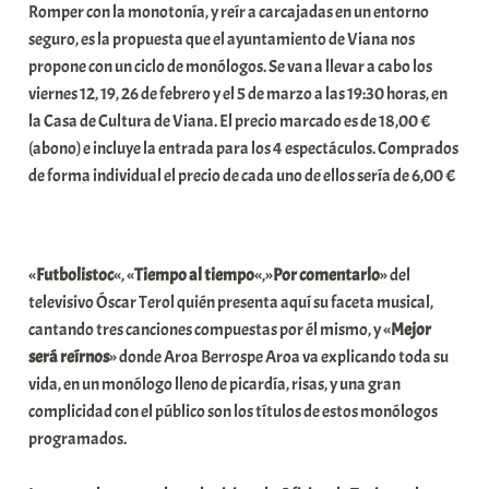
Romper con la monotonía, y reír a carcajadas en un entorno
a
seguro, es la propuesta que el ayuntamiento de Viana nos
r
propone con un ciclo de monólogos. Se van a llevar a cabo los
E
viernes 12, 19, 26 de febrero y el 5 de marzo a las 19:30 horas, en
r
la Casa de Cultura de Viana. El precio marcado es de 18,00 €
r
(abono) e incluye la entrada para los 4 espectáculos. Comprados
i
de forma individual el precio de cada uno de ellos sería de 6,00 €
o
x
a
K
«
Futbolistoc
«, «
Tiempo al tiempo
«,»
Por
comentarlo
» del
o
televisivo Óscar Terol quién presenta aquí su faceta musical,
m
cantando tres canciones compuestas por él mismo, y «
Mejor
u
será reírnos
» donde Aroa Berrospe Aroa va explicando toda su
n
vida, en un monólogo lleno de picardía, risas, y una gran
i
complicidad con el público son los títulos de estos monólogos
t
programados.
a
t