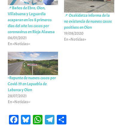
📌Baños de Ebro, Oion,
Villabuena y Laguardia
📌 Osakidetza informa de la
acaparan en los 8 primeros
no existencia de nuevos casos
días del año los casos por
positivos en Oion
coronavirus en Rioja Alavesa
19/08/2020
06/01/2021
En «Noticias»
En «Noticias»
▫️Repunte de nuevos casos por
Covid-19 en Lapuebla de
Labarca y Oion
28/07/2021
En «Noticias»
Fa
Bl
W
Te
C
ce
ue
ha
le
o