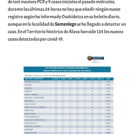
n
de test masivos PCR y 9 casos iniciales el pasado miércoles,
i
durante las últimas 24 horas no hay que añadir ningún nuevo
t
registro según ha informado Osakidetza en su boletín diario,
a
aunque en la localidad de
Samaniego
se ha llegado a detectar un
t
caso. En el Territorio histórico de Álava han sido 124 los nuevos
e
casos detectados por covid-19.
a