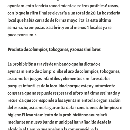
ayuntamiento tendría conocimiento de otros posibles 6 casos,
con lo que la cifra final se elevaría a un total de 20. La hostelería
local que había cerrado de forma mayoritaria esta última
semana, ha empezado a abrir, y en al menos 4 locales ya se
puede consumir.
Precinto de columpios, toboganes, y zonas similares
La prohibición a través de un bando que ha dictado el
ayuntamiento de Oion prohíbe el uso de columpios, toboganes,
así como los juegos infantiles y elementos similares de los
parques infantiles de la localidad porque este ayuntamiento
constata que no se puede respetar el aforo máximo estimado y
recuerda que corresponde a los ayuntamientos la organización
del espacio, así como la garantía de las condiciones de limpieza e
higiene.El levantamiento de la prohibición se anunciará
mediante un nuevo bando municipal han añadido desde la
alcaldía al tiempo que apelan a la comprensión y la