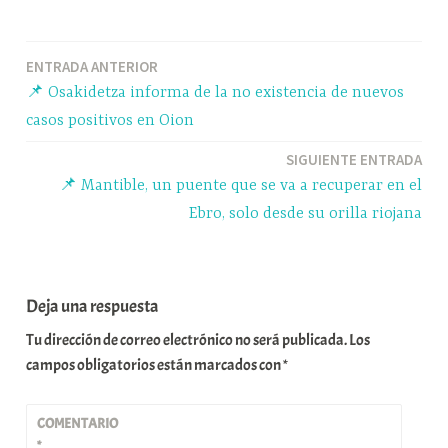
bo
sk
ts
gr
m
ok
y
A
a
pa
Navegación
ENTRADA ANTERIOR
pp
m
rti
📌 Osakidetza informa de la no existencia de nuevos
r
de
casos positivos en Oion
entradas
SIGUIENTE ENTRADA
📌 Mantible, un puente que se va a recuperar en el
Ebro, solo desde su orilla riojana
Deja una respuesta
Tu dirección de correo electrónico no será publicada.
Los
campos obligatorios están marcados con
*
COMENTARIO
*