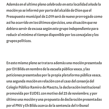
Además en el ultimo pleno celebrado en esta localidad añade la
i
moción ya se informó por parte del alcalde de Oion que el
t
Presupuesto municipal de 2.019 será de nuevo prorrogado como
a
así ha ocurrido en Ios últimos ejercicios, una situación que no
t
debiera servir de excusa según este grupo independiente para
e
reducir al mínimo el tiempo disponible por Ios concejales y los
a
grupos políticos.
En este mismo pleno se tratara además una moción presentada
por EH Bildu en nombre de la escuela pública vasca, y las
peticiones presentadas por la propia plataforma pública vasca,
una segunda moción en relación con el caso del conserje del
Colegio Público Ramiro de Maeztu, la declaración institucional
promovida por EUDEL con motivo del 25 de noviembre, y por
último una moción y una propuesta de declaración presentadas
por el PNV y Eh Bildu acerca de la sentencia del tribunal