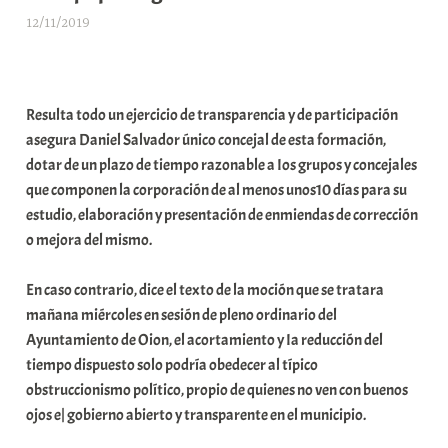
12/11/2019
A
r
a
b
Resulta todo un ejercicio de transparencia y de participación
a
asegura Daniel Salvador único concejal de esta formación,
r
dotar de un plazo de tiempo razonable a Ios grupos y concejales
E
que componen la corporación de al menos unos10 días para su
r
estudio, elaboración y presentación de enmiendas de corrección
r
o mejora del mismo.
i
o
En caso contrario, dice el texto de la moción que se tratara
x
mañana miércoles en sesión de pleno ordinario del
a
Ayuntamiento de Oion, el acortamiento y Ia reducción del
K
tiempo dispuesto solo podría obedecer al típico
o
obstruccionismo político, propio de quienes no ven con buenos
m
ojos e| gobierno abierto y transparente en el municipio.
u
n