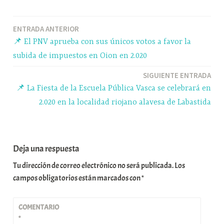
bo
sk
ts
gr
m
ok
y
A
a
pa
Navegación
ENTRADA ANTERIOR
pp
m
rti
📌 El PNV aprueba con sus únicos votos a favor la
r
de
subida de impuestos en Oion en 2.020
entradas
SIGUIENTE ENTRADA
📌 La Fiesta de la Escuela Pública Vasca se celebrará en
2.020 en la localidad riojano alavesa de Labastida
Deja una respuesta
Tu dirección de correo electrónico no será publicada.
Los
campos obligatorios están marcados con
*
COMENTARIO
*