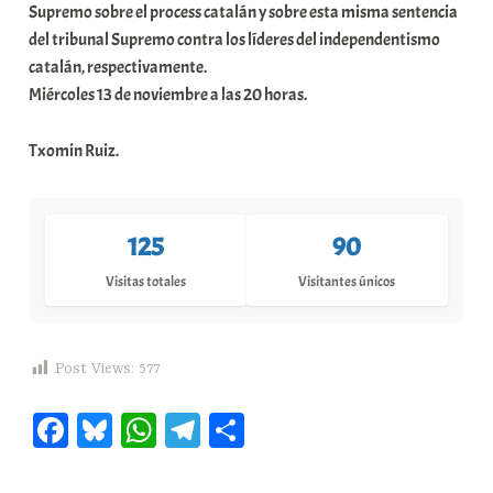
Supremo sobre el process catalán y sobre esta misma sentencia
del tribunal Supremo contra los líderes del independentismo
catalán, respectivamente.
Miércoles 13 de noviembre a las 20 horas.
Txomin Ruiz.
125
90
Visitas totales
Visitantes únicos
Post Views:
577
Fa
Bl
W
Te
C
ce
ue
ha
le
o