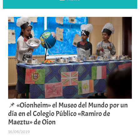
📌 «Oionheim» el Museo del Mundo por un
día en el Colegio Público «Ramiro de
Maeztu» de Oion
16/06/2019
A
r