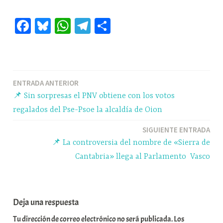
Fa
Bl
W
Te
C
ce
ue
ha
le
o
bo
sk
ts
gr
m
ok
y
A
a
pa
Navegación
ENTRADA ANTERIOR
pp
m
rti
📌 Sin sorpresas el PNV obtiene con los votos
r
de
regalados del Pse-Psoe la alcaldía de Oion
entradas
SIGUIENTE ENTRADA
📌 La controversia del nombre de «Sierra de
Cantabria» llega al Parlamento Vasco
Deja una respuesta
Tu dirección de correo electrónico no será publicada.
Los