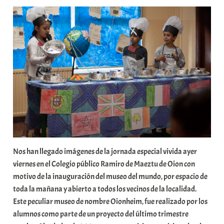
a
b
a
r
E
r
r
i
o
x
a
K
Nos han llegado imágenes de la jornada especial vivida ayer
o
viernes en el Colegio público Ramiro de Maeztu de Oion con
m
motivo de la inauguración del museo del mundo, por espacio de
u
toda la mañana y abierto a todos los vecinos de la localidad.
n
Este peculiar museo de nombre Oionheim, fue realizado por los
i
alumnos como parte de un proyecto del último trimestre