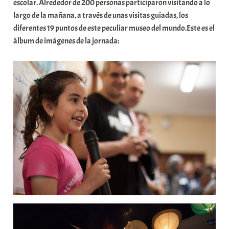
t
escolar. Alrededor de 200 personas participaron visitando a lo
a
largo de la mañana, a través de unas visitas guiadas, los
t
diferentes 19 puntos de este peculiar museo del mundo.Este es el
e
álbum de imágenes de la jornada:
a