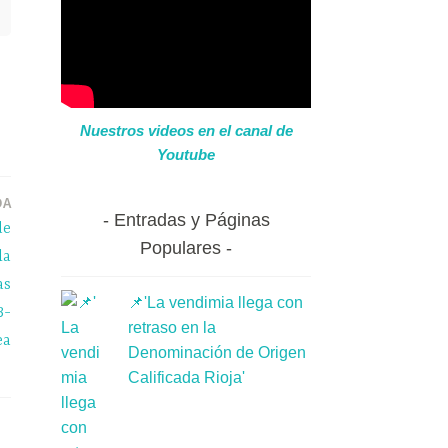
Nuestros videos en el canal de
Youtube
DA
Entradas y Páginas
de
Populares
la
as
📌'La vendimia llega con
3-
retraso en la
ea
Denominación de Origen
Calificada Rioja'