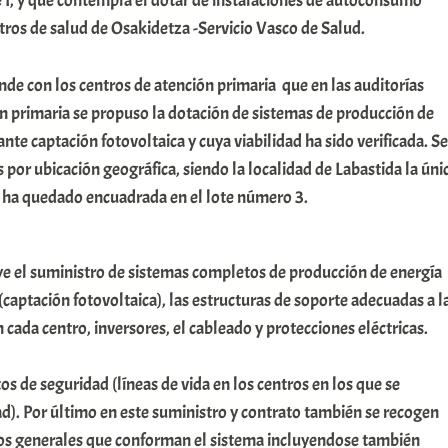
 I, y que contempla el dotar de instalaciones de autoconsumo
tros de salud de Osakidetza -Servicio Vasco de Salud.
de con los centros de atención primaria que en las auditorías
n primaria se propuso la dotación de sistemas de producción de
nte captación fotovoltaica y cuya viabilidad ha sido verificada. Se
 por ubicación geográfica, siendo la localidad de Labastida la úni
e ha quedado encuadrada en el lote número 3.
ye el suministro de sistemas completos de producción de energía
 (captación fotovoltaica), las estructuras de soporte adecuadas a l
 cada centro, inversores, el cableado y protecciones eléctricas.
 de seguridad (líneas de vida en los centros en los que se
d). Por último en este suministro y contrato también se recogen
os generales que conforman el sistema incluyendose también