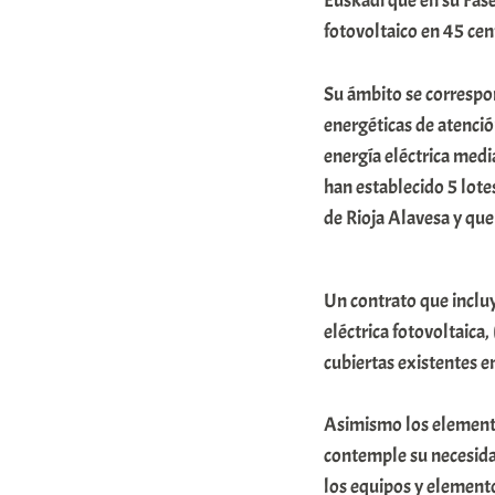
Euskadi que en su Fase
r
fotovoltaico en 45 cen
a
Su ámbito se correspon
b
energéticas de atenció
a
energía eléctrica media
r
han establecido 5 lotes
E
de Rioja Alavesa y qu
r
r
Un contrato que inclu
i
eléctrica fotovoltaica,
o
cubiertas existentes en
x
a
Asimismo los elementos
K
contemple su necesida
o
los equipos y element