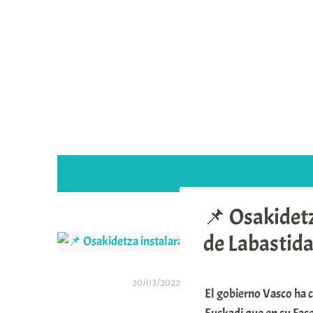
Saltar
al
contenido
📌 Osakidetz
de Labastida
20/03/2022
El gobierno Vasco ha 
A