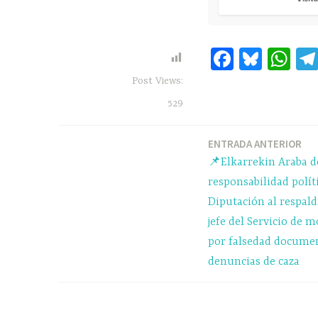
Fa
Bl
W
ce
ue
ha
Post Views:
bo
sk
ts
529
ok
y
A
pp
ENTRADA ANTERIOR
Navegación
📌Elkarrekin Araba de
de
responsabilidad políti
Diputación al respal
entradas
jefe del Servicio de
por falsedad documen
denuncias de caza