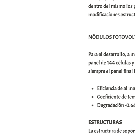
dentro del mismo los p
m
modificaciones estruct
u
n
i
MÓDULOS FOTOVOL
t
Para el desarrollo, a m
a
panel de 144 células 
t
siempre el panel final
e
a
Eficiencia de al 
Coeficiente de te
Degradación -0.66
ESTRUCTURAS
La estructura de sopor