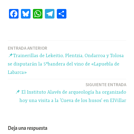
Fa
Bl
W
Te
C
ce
ue
ha
le
o
bo
sk
ts
gr
m
ok
y
A
a
pa
Navegación
ENTRADA ANTERIOR
pp
m
rti
📌Trainerillas de Lekeitio, Plentzia, Ondarroa y Tolosa
r
de
se disputarán la 5°bandera del vino de «Lapuebla de
entradas
Labarca»
SIGUIENTE ENTRADA
📌 El Instituto Alavés de arqueología ha organizado
hoy una visita a la ‘Cueva de los husos’ en ElVillar
Deja una respuesta