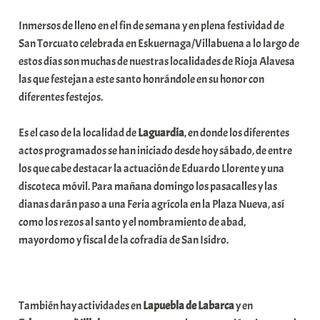
b
Inmersos de lleno en el fin de semana y en plena festividad de
a
San Torcuato celebrada en Eskuernaga/Villabuena a lo largo de
r
estos días son muchas de nuestras localidades de Rioja Alavesa
E
las que festejan a este santo honrándole en su honor con
r
diferentes festejos.
r
i
Es el caso de la localidad de
Laguardia
, en donde los diferentes
o
actos programados se han iniciado desde hoy sábado, de entre
x
los que cabe destacar la actuación de Eduardo Llorente y una
a
discoteca móvil. Para mañana domingo los pasacalles y las
K
dianas darán paso a una Feria agrícola en la Plaza Nueva, así
o
como los rezos al santo y el nombramiento de abad,
m
mayordomo y fiscal de la cofradía de San Isidro.
u
n
i
t
También hay actividades en
Lapuebla
de Labarca
y en
a