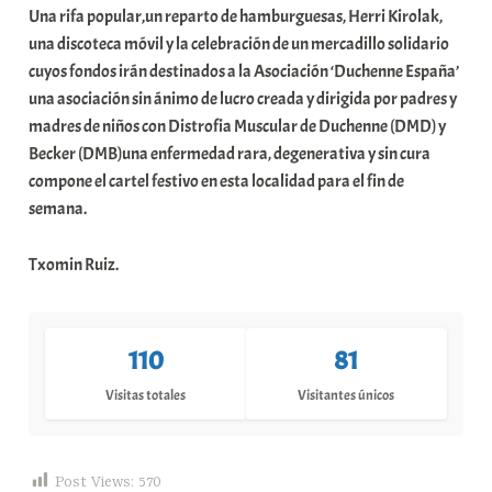
Una rifa popular,un reparto de hamburguesas, Herri Kirolak,
una discoteca móvil y la celebración de un mercadillo solidario
cuyos fondos irán destinados a la Asociación ‘Duchenne España’
una asociación sin ánimo de lucro creada y dirigida por padres y
madres de niños con Distrofia Muscular de Duchenne (DMD) y
Becker (DMB)una enfermedad rara, degenerativa y sin cura
compone el cartel festivo en esta localidad para el fin de
semana.
Txomin Ruiz.
110
81
Visitas totales
Visitantes únicos
Post Views:
570