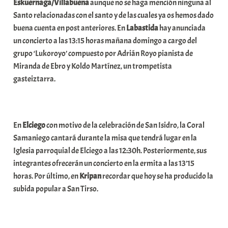
Eskuernaga/Villabuena
aunque no se haga mención ninguna al
t
Santo relacionadas con el santo y de las cuales ya os hemos dado
e
buena cuenta en post anteriores. En
Labastida
hay anunciada
a
un concierto a las 13:15 horas mañana domingo a cargo del
grupo ‘Lukoroyo’ compuesto por Adrián Royo pianista de
Miranda de Ebro y Koldo Martínez, un trompetista
gasteiztarra.
En
Elciego
con motivo de la celebración de San Isidro, la Coral
Samaniego cantará durante la misa que tendrá lugar en la
Iglesia parroquial de Elciego a las 12:30h. Posteriormente, sus
integrantes ofrecerán un concierto en la ermita a las 13’15
horas. Por último, en
Kripan
recordar que hoy se ha producido la
subida popular a San Tirso.