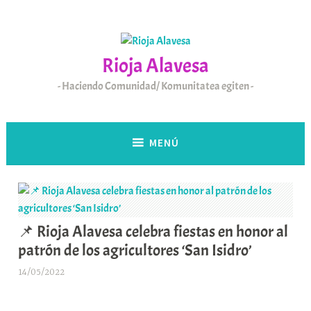
Saltar
al
contenido
Rioja Alavesa
Haciendo Comunidad/ Komunitatea egiten
MENÚ
📌 Rioja Alavesa celebra fiestas en honor al
patrón de los agricultores ‘San Isidro’
14/05/2022
A
r
a