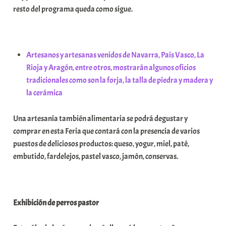
resto del programa queda como sigue.
i
t
a
t
Artesanos y artesanas venidos de Navarra, País Vasco, La
e
Rioja y Aragón, entre otros, mostrarán algunos oficios
a
tradicionales como son la forja, la talla de piedra y madera y
la cerámica
Una artesanía también alimentaria se podrá degustar y
comprar en esta Feria que contará con la presencia de varios
puestos de deliciosos productos: queso, yogur, miel, paté,
embutido, fardelejos, pastel vasco, jamón, conservas.
Exhibición de perros pastor