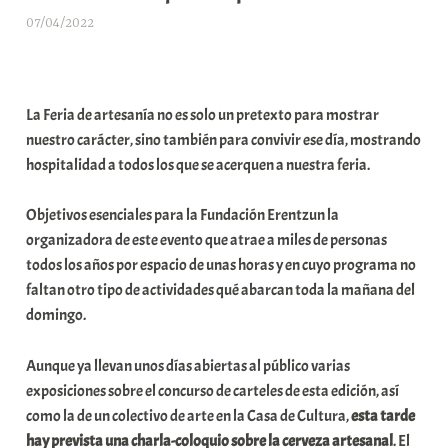
07/04/2022
A
r
a
b
La Feria de artesanía no es solo un pretexto para mostrar
a
nuestro carácter, sino también para convivir ese día, mostrando
r
hospitalidad a todos los que se acerquen a nuestra feria.
E
r
Objetivos esenciales para la Fundación Erentzun la
r
organizadora de este evento que atrae a miles de personas
i
todos los años por espacio de unas horas y en cuyo programa no
o
faltan otro tipo de actividades qué abarcan toda la mañana del
x
domingo.
a
K
Aunque ya llevan unos días abiertas al público varias
o
exposiciones sobre el concurso de carteles de esta edición, así
m
como la de un colectivo de arte en la Casa de Cultura,
esta tarde
u
hay prevista una charla-coloquio sobre la cerveza artesanal
. El
n