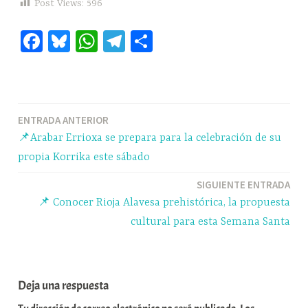
Post Views:
596
Fa
Bl
W
Te
C
ce
ue
ha
le
o
bo
sk
ts
gr
m
ok
y
A
a
pa
Navegación
ENTRADA ANTERIOR
pp
m
rti
📌Arabar Errioxa se prepara para la celebración de su
r
de
propia Korrika este sábado
entradas
SIGUIENTE ENTRADA
📌 Conocer Rioja Alavesa prehistórica, la propuesta
cultural para esta Semana Santa
Deja una respuesta