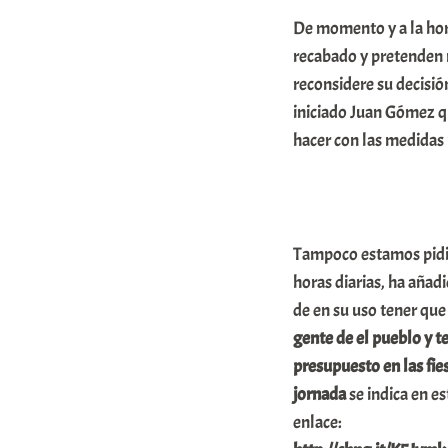
A
De momento y a la hor
r
recabado y pretenden
a
reconsidere su decisión
iniciado Juan Gómez qu
b
hacer con las medidas 
a
r
E
r
Tampoco estamos pidie
r
horas diarias, ha añad
i
de en su uso tener que
gente de el pueblo y 
o
presupuesto en las fie
x
jornada
se indica en e
a
enlace:
K