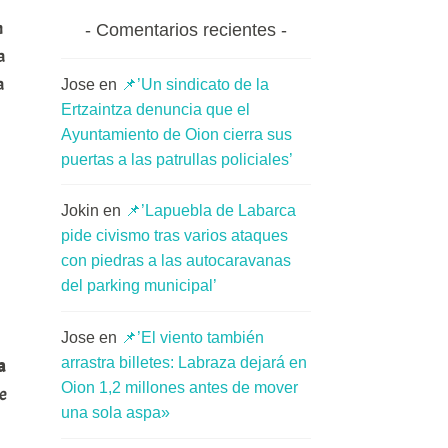
n
Comentarios recientes
a
a
Jose
en
📌’Un sindicato de la
Ertzaintza denuncia que el
Ayuntamiento de Oion cierra sus
puertas a las patrullas policiales’
Jokin
en
📌’Lapuebla de Labarca
pide civismo tras varios ataques
con piedras a las autocaravanas
del parking municipal’
Jose
en
📌’El viento también
arrastra billetes: Labraza dejará en
a
Oion 1,2 millones antes de mover
te
una sola aspa»