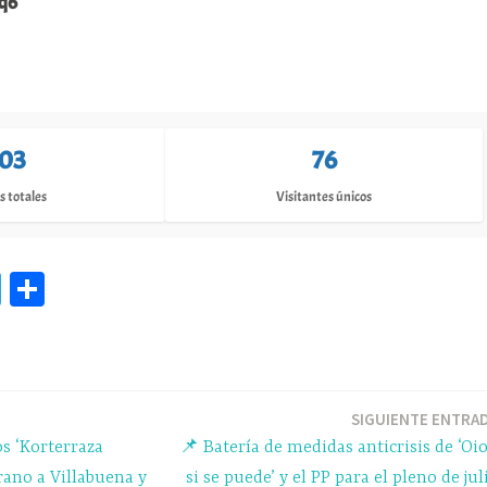
kq6
103
76
s totales
Visitantes únicos
Te
C
le
o
gr
m
a
pa
m
rti
SIGUIENTE ENTRA
os ‘Korterraza
📌 Batería de medidas anticrisis de ‘Oi
r
erano a Villabuena y
si se puede’ y el PP para el pleno de jul