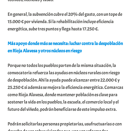
En general, la subvención cubre el 20% del gasto, con un tope de
15.000 € por vivienda. Si la rehabilitación incluye eficiencia
energética, sube tres puntos y llega hasta 17.250 €.
Más apoyo donde más se necesita: luchar contra la despoblación
en Rioja Alavesa y otros núcleos en riesgo
Porque no todos los pueblos parten de la misma situación, la
convocatoria refuerza las ayudas en núcleos rurales con riesgo
de despoblación. Ahí la ayuda puede alcanzar entre 22.000 € y
25.250 € si además se mejora la eficiencia energética. Comarcas
como Rioja Alavesa, donde mantener población es clave para
sostener la vida en los pueblos, la escuela, el comercio local y el
futuro del viñedo, podrán beneficiarse de este impulso extra.
Podrán solicitarlas personas propietarias, usufructuarias o con