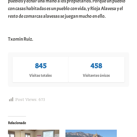
pueblos y echar una mano a los propietarios. Porque un pueblo
con casas habitadas es un pueblo con vida, y Rioja Alavesa y el
resto de comarcas alavesas se juegan mucho en ello.
Txomin Ruiz.
845
458
Visitas totales
Visitantes únicos
Post Views:
673
Relacionado