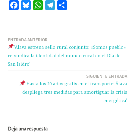
Fa
Bl
W
Te
C
ce
ue
ha
le
o
bo
sk
ts
gr
m
ok
y
A
a
pa
Navegación
ENTRADA ANTERIOR
pp
m
rti
’Alava estrena sello rural conjunto: «Somos pueblo»
r
de
reivindica la identidad del mundo rural en el Día de
entradas
San Isidro’
SIGUIENTE ENTRADA
’Hasta los 20 años gratis en el transporte: Álava
despliega tres medidas para amortiguar la crisis
energética’
Deja una respuesta