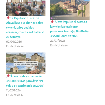
’La Diputación Foral de
’Álava impulsa el acceso a
Álava lleva sus charlas sobre
la vivienda rural con el
vivienda a los pueblos
programa Araba(n) Bizi Bedi y
alaveses, con cita en Elvillar el
3,95 millones en 2025′
27 de mayo’
22/07/2025
07/04/2026
En «Noticias»
En «Noticias»
’Álava cuida su memoria:
360.000 euros para devolver
vida a su patrimonio en 2026′
11/02/2026
En «Noticias»