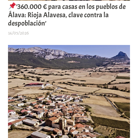
’360.000 € para casas en los pueblos de
Álava: Rioja Alavesa, clave contra la
despoblación’
14/05/2026
A
r
a
b
a
r
E
r
r
i
o
x
a
K