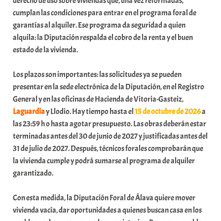
derecho de uso sobre viviendas que, una vez reformadas,
cumplan las condiciones para entrar en el programa foral de
garantías al alquiler. Ese programa da seguridad a quien
alquila: la Diputación respalda el cobro de la renta y el buen
estado de la vivienda.
Los plazos son importantes: las solicitudes ya se pueden
presentar en la sede electrónica de la Diputación, en el Registro
General y en las oficinas de Hacienda de Vitoria-Gasteiz,
Laguardia
y Llodio. Hay tiempo hasta el
15 de octubre de 2026
a
las 23:59 h o hasta agotar presupuesto. Las obras deberán estar
terminadas antes del 30 de junio de 2027 y justificadas antes del
31 de julio de 2027. Después, técnicos forales comprobarán que
la vivienda cumple y podrá sumarse al programa de alquiler
garantizado.
Con esta medida, la Diputación Foral de Álava quiere mover
vivienda vacía, dar oportunidades a quienes buscan casa en los