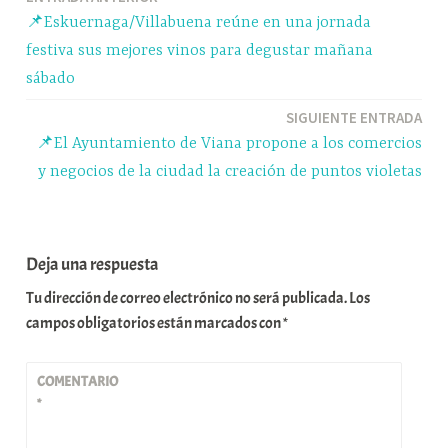
Navegación
pp
m
rti
📌Eskuernaga/Villabuena reúne en una jornada
r
de
festiva sus mejores vinos para degustar mañana
entradas
sábado
SIGUIENTE ENTRADA
📌El Ayuntamiento de Viana propone a los comercios
y negocios de la ciudad la creación de puntos violetas
Deja una respuesta
Tu dirección de correo electrónico no será publicada.
Los
campos obligatorios están marcados con
*
COMENTARIO
*