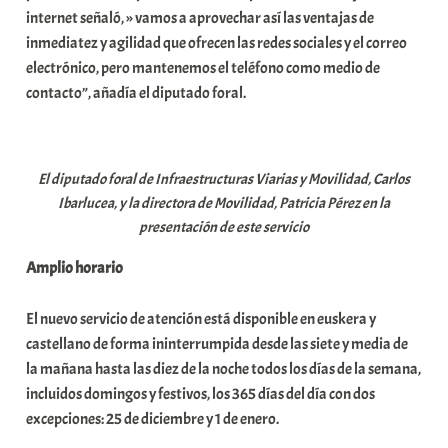
internet señaló, » vamos a aprovechar así las ventajas de
i
inmediatez y agilidad que ofrecen las redes sociales y el correo
t
electrónico, pero mantenemos el teléfono como medio de
a
contacto”, añadía el diputado foral.
t
e
a
El diputado foral de Infraestructuras Viarias y Movilidad, Carlos
Ibarlucea, y la directora de Movilidad, Patricia Pérez en la
presentación de este servicio
Amplio horario
El nuevo servicio de atención está disponible en euskera y
castellano de forma ininterrumpida desde las siete y media de
la mañana hasta las diez de la noche todos los días de la semana,
incluidos domingos y festivos, los 365 días del día con dos
excepciones: 25 de diciembre y 1 de enero.