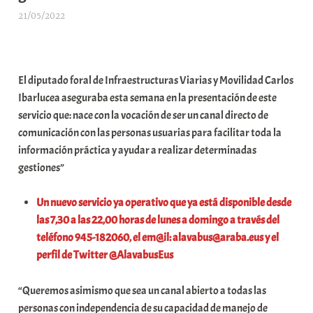
21/05/2022
A
r
a
b
El diputado foral de Infraestructuras Viarias y Movilidad Carlos
a
Ibarlucea aseguraba esta semana en la presentación de este
r
servicio que: nace con la vocación de ser un canal directo de
E
comunicación con las personas usuarias para facilitar toda la
r
información práctica y ayudar a realizar determinadas
r
gestiones”
i
o
Un nuevo servicio ya operativo que ya está disponible desde
x
las 7,30 a las 22,00 horas de lunes a domingo a través del
a
teléfono 945-182060, el em@il: alavabus@araba.eus y el
K
perfil de Twitter @AlavabusEus
o
m
“Queremos asimismo que sea un canal abierto a todas las
u
personas con independencia de su capacidad de manejo de
n