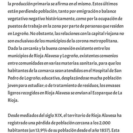
la producción primaria se afirma en el mismo. Estos últimos
están perdiendo población, tanto por emigración o balance
vegetativo negativo históricamente, como por la ocupación de
puestos de trabajo en la zona por parte de personas que residen
en Logroño. No obstante, las relaciones con la capital riojana no
son exclusivas de los municipios de la corona metropolitana.
Dada la cercanía y la buena conexión existente entre los
municipios de Rioja Alavesa y Logroño, existentes convenios
entre comunidades en varias materias: sanitaria, para que los
habitantes de la comarca sean atendidos en el Hospital de San
Pedro de Logroño; educativa, desplazándose mucha población
joven para estudiar; o de tratamiento de residuos, los envases
ligeros recogidos en Rioja Alavesa se envían al Ecoparque de La
Rioja.
Desde mediados del siglo XIX, el territorio de Rioja Alavesa ha
registrado una pérdida de población cercana a los 2.000
habitantes (un 13,9% de su población desde el año 1857). Esta