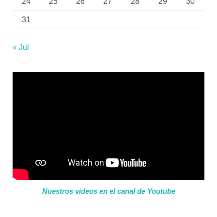
24
25
26
27
28
29
30
31
« Jul
Nuestros videos en el canal de Youtube