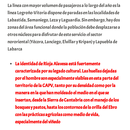
La línea con mayor volumen de pasajeros a lo largo del año es la
línea Logroño-Vitoria dispone de paradas en las localidades de
Labastida, Samaniego, Leza y Laguardia. Sin embargo, hay dos
zonas del área funcional donde la población debe desplazarse a
otros núcleos para disfrutar de este servicio: el sector
nororiental (Yécora, Lanciego, Elvillar y Kripan) y Lapuebla de
Labarca
La identidad de Rioja Alavesa está fuertemente
caracterizada por su legado cultural. Las huellas dejadas
por el hombre son especialmente visibles en esta parte del
territorio de la CAPV, tanto por su densidad como por la
manera en la que han moldeado el medio en el que se
insertan, desde la Sierra de Cantabria con el manejo de los
bosques y pastos, hasta los contornos de la orilla del Ebro
con las prácticas agrícolas como medio de vida,
especialmente del viñedo