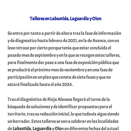
Talleres en Labastida, Laguardia y Oion
Se entra por tanto a partir de ahora tras la fase de información
y de diagnostico hasta febrero de 2021, en la de Avance, con un
leve retraso por cierto porque tenía que estar concluida el
pasado mes de septiembre y en la que se recogen estos talleres,
para finalmente dar paso a una fase de exposición pública que
se producirá el próximo mes de noviembre y en una fase de
participación en un plan que consta de siete fases y que no
estará finalizado hasta el año 2024.
Tras el diagnóstico de Rioja Alavesa llegará el turno de la
búsqueda de soluciones y de identificar propuestas para el
territorio, tras su redacción inicial, lo que todavía sigue siendo
un borrador. Estos talleres se van a celebrar en las localidades
de
Labastida
,
Laguardia
y
Oio
n en diferentes fechas del actual