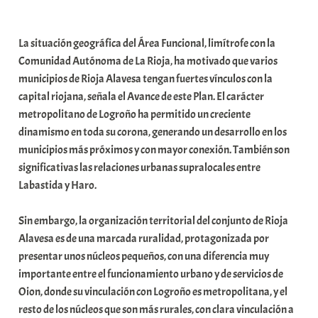
La situación geográfica del Área Funcional, limítrofe con la
Comunidad Autónoma de La Rioja, ha motivado que varios
municipios de Rioja Alavesa tengan fuertes vínculos con la
capital riojana, señala el Avance de este Plan. El carácter
metropolitano de Logroño ha permitido un creciente
dinamismo en toda su corona, generando un desarrollo en los
municipios más próximos y con mayor conexión. También son
significativas las relaciones urbanas supralocales entre
Labastida y Haro.
Sin embargo, la organización territorial del conjunto de Rioja
Alavesa es de una marcada ruralidad, protagonizada por
presentar unos núcleos pequeños, con una diferencia muy
importante entre el funcionamiento urbano y de servicios de
Oion, donde su vinculación con Logroño es metropolitana, y el
resto de los núcleos que son más rurales, con clara vinculación a