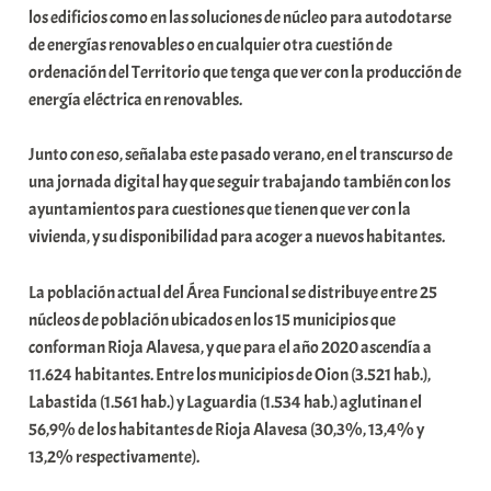
los edificios como en las soluciones de núcleo para autodotarse
a
de energías renovables o en cualquier otra cuestión de
t
ordenación del Territorio que tenga que ver con la producción de
e
energía eléctrica en renovables.
a
Junto con eso, señalaba este pasado verano, en el transcurso de
una jornada digital hay que seguir trabajando también con los
ayuntamientos para cuestiones que tienen que ver con la
vivienda, y su disponibilidad para acoger a nuevos habitantes.
La población actual del Área Funcional se distribuye entre 25
núcleos de población ubicados en los 15 municipios que
conforman Rioja Alavesa, y que para el año 2020 ascendía a
11.624 habitantes. Entre los municipios de Oion (3.521 hab.),
Labastida (1.561 hab.) y Laguardia (1.534 hab.) aglutinan el
56,9% de los habitantes de Rioja Alavesa (30,3%, 13,4% y
13,2% respectivamente).