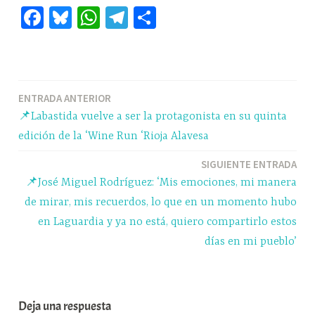
Fa
Bl
W
Te
C
ce
ue
ha
le
o
bo
sk
ts
gr
m
ok
y
A
a
pa
Navegación
ENTRADA ANTERIOR
pp
m
rti
📌Labastida vuelve a ser la protagonista en su quinta
r
de
edición de la ‘Wine Run ‘Rioja Alavesa
entradas
SIGUIENTE ENTRADA
📌José Miguel Rodríguez: ‘Mis emociones, mi manera
de mirar, mis recuerdos, lo que en un momento hubo
en Laguardia y ya no está, quiero compartirlo estos
días en mi pueblo’
Deja una respuesta