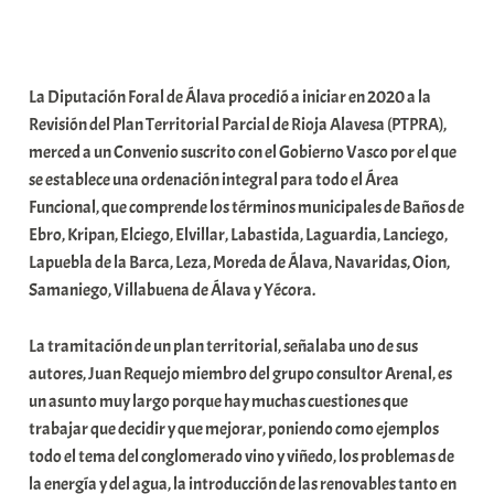
a
b
a
La Diputación Foral de Álava procedió a iniciar en 2020 a la
r
Revisión del Plan Territorial Parcial de Rioja Alavesa (PTPRA),
E
merced a un Convenio suscrito con el Gobierno Vasco por el que
r
se establece una ordenación integral para todo el Área
r
Funcional, que comprende los términos municipales de Baños de
i
Ebro, Kripan, Elciego, Elvillar, Labastida, Laguardia, Lanciego,
o
Lapuebla de la Barca, Leza, Moreda de Álava, Navaridas, Oion,
x
Samaniego, Villabuena de Álava y Yécora.
a
K
La tramitación de un plan territorial, señalaba uno de sus
o
autores, Juan Requejo miembro del grupo consultor Arenal, es
m
un asunto muy largo porque hay muchas cuestiones que
u
trabajar que decidir y que mejorar, poniendo como ejemplos
n
todo el tema del conglomerado vino y viñedo, los problemas de
i
la energía y del agua, la introducción de las renovables tanto en
t