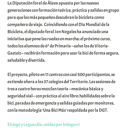
La Diputación foral de Álava apuesta por las nuevas
a
generaciones con formación teórica, práctica y salidas en grupo
r
para que los más pequeños descubran la bicicleta como
E
compañera de viaje. Coincidiendo con el Día Mundial de la
r
Bicicleta, el diputado foral Jon Nogales ha anunciado una
r
iniciativa que pone las ruedas en marcha: el próximo curso,
i
todos los alumnos de 6º de Primaria —salvo los de Vitoria-
o
Gasteiz— recibirán formación para usar la bici de forma segura,
x
saludable y divertida.
a
K
El proyecto, piloto en 11 centros con casi 500 participantes, se
o
extiende ahora a los 37 colegios del Territorio. Las sesiones de
m
tres a cuatro horas mezclan teoría —mecánica básica y
u
seguridad vial— con práctica al aire libre: habilidades sobre la
n
bici, paradas de emergencia y salidas guiadas por monitores,
i
con la metodología ‘Una Bici Más’ respaldada por la DGT.
t
a
Elciego y Laguardia, unidas por bidegorri
t