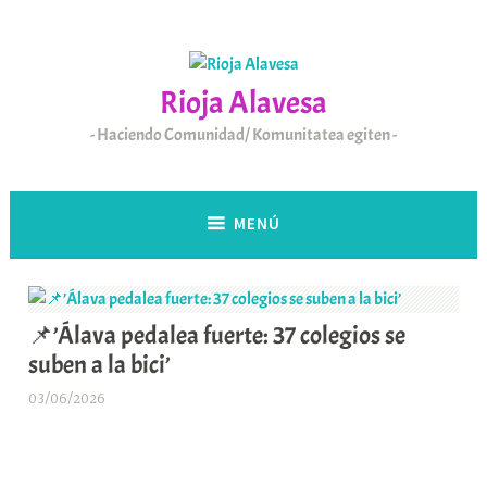
Saltar
al
contenido
Rioja Alavesa
Haciendo Comunidad/ Komunitatea egiten
MENÚ
📌’Álava pedalea fuerte: 37 colegios se
suben a la bici’
03/06/2026
A
r
a
b