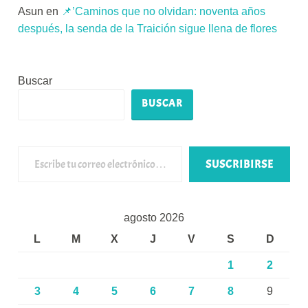
Asun
en
📌’Caminos que no olvidan: noventa años
después, la senda de la Traición sigue llena de flores
Buscar
BUSCAR
Escribe tu correo electrónico…
SUSCRIBIRSE
agosto 2026
L
M
X
J
V
S
D
1
2
3
4
5
6
7
8
9