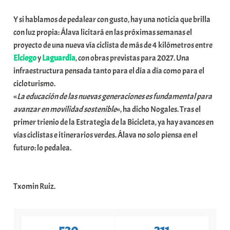
e
Y si hablamos de pedalear con gusto, hay una noticia que brilla
a
con luz propia: Álava licitará en las próximas semanas el
proyecto de una nueva vía ciclista de más de 4 kilómetros entre
Elciego
y
Laguardia
, con obras previstas para 2027. Una
infraestructura pensada tanto para el día a día como para el
cicloturismo.
«
La educación de las nuevas generaciones es fundamental para
avanzar en movilidad sostenible
«, ha dicho Nogales. Tras el
primer trienio de la Estrategia de la Bicicleta, ya hay avances en
vías ciclistas e itinerarios verdes. Álava no solo piensa en el
futuro: lo pedalea.
Txomin Ruiz.