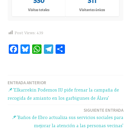
530
311
Visitas totales
Visitantes únicos
Post Views:
439
Fa
Bl
W
Te
C
ce
ue
ha
le
o
bo
sk
ts
gr
m
ok
y
A
a
pa
Navegación
ENTRADA ANTERIOR
pp
m
rti
📌’Elkarrekin Podemos IU pide frenar la campaña de
r
de
recogida de amianto en los garbigunes de Álava’
entradas
SIGUIENTE ENTRADA
📌’Baños de Ebro actualiza sus servicios sociales para
mejorar la atención a las personas vecinas’