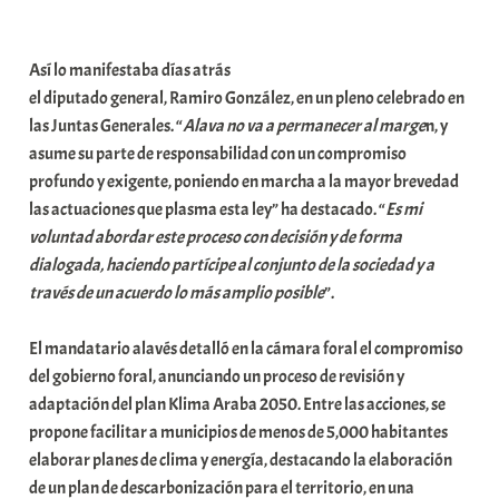
a
b
Así lo manifestaba días atrás
a
el diputado general, Ramiro González, en un pleno celebrado en
r
las Juntas Generales. “
Alava no va a permanecer al marge
n, y
E
asume su parte de responsabilidad con un compromiso
r
profundo y exigente, poniendo en marcha a la mayor brevedad
r
las actuaciones que plasma esta ley” ha destacado. “
Es mi
i
voluntad abordar este proceso con decisión y de forma
o
dialogada, haciendo partícipe al conjunto de la sociedad y a
x
través de un acuerdo lo más amplio posible
”.
a
K
El mandatario alavés detalló en la cámara foral el compromiso
o
del gobierno foral, anunciando un proceso de revisión y
m
adaptación del plan Klima Araba 2050. Entre las acciones, se
u
propone facilitar a municipios de menos de 5,000 habitantes
n
elaborar planes de clima y energía, destacando la elaboración
i
de un plan de descarbonización para el territorio, en una
t