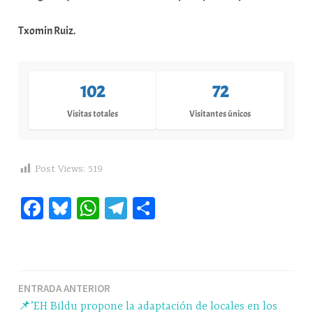
Txomin Ruiz.
102
72
Visitas totales
Visitantes únicos
Post Views:
519
Fa
Bl
W
Te
C
ce
ue
ha
le
o
bo
sk
ts
gr
m
ok
y
A
a
pa
Navegación
ENTRADA ANTERIOR
pp
m
rti
📌’EH Bildu propone la adaptación de locales en los