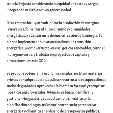
transición justa considerando la equidad en costos y cargas,
a
integrando variables como género y edad.
t
e
Otras metas incluyen multiplicar la producción de energías
a
renovables, fomentar el autoconsumo y comunidades
energéticas, y avanzar en la democratización de la energía. Se
planea implementar nuevas actuaciones en transición
energética, promover vectores energéticos renovables, como el
hidrógeno verde, y trabajar en proyectos de captura y
almacenamiento de CO2.
Se propone potenciar la economía circular, sustituir materias
primas por subproductos, destinar recursos a la recuperación de
suelos degradados, aprovechar la biomasa forestal y recuperar
mosaicos agroforestales. Además, se busca identificar y
gestionar riesgos derivados del cambio climático en la
planificación del agua, así como incorporar la perspectiva
energética y climática en el diseño de presupuestos públicos.