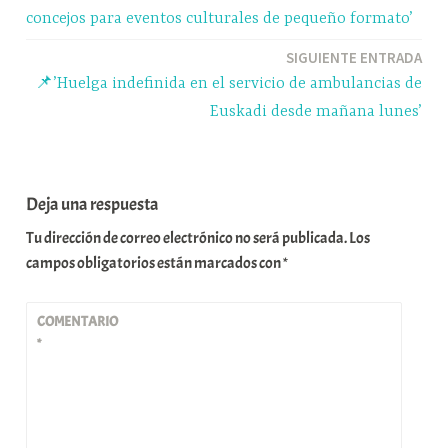
r
de
concejos para eventos culturales de pequeño formato’
entradas
SIGUIENTE ENTRADA
📌’Huelga indefinida en el servicio de ambulancias de
Euskadi desde mañana lunes’
Deja una respuesta
Tu dirección de correo electrónico no será publicada.
Los
campos obligatorios están marcados con
*
COMENTARIO
*