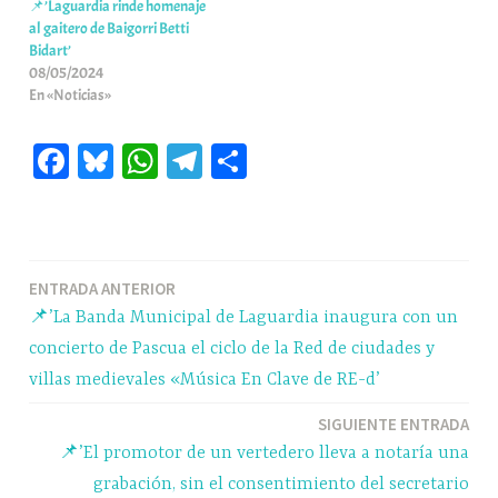
📌’Laguardia rinde homenaje
al gaitero de Baigorri Betti
Bidart’
08/05/2024
En «Noticias»
Fa
Bl
W
Te
C
ce
ue
ha
le
o
bo
sk
ts
gr
m
ok
y
A
a
pa
Navegación
ENTRADA ANTERIOR
pp
m
rti
📌’La Banda Municipal de Laguardia inaugura con un
r
de
concierto de Pascua el ciclo de la Red de ciudades y
entradas
villas medievales «Música En Clave de RE-d’
SIGUIENTE ENTRADA
📌’El promotor de un vertedero lleva a notaría una
grabación, sin el consentimiento del secretario