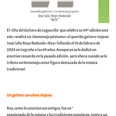
a
El «Día del Gaitero de Laguardia’ que celebra su 49ª edición este
año, rendirá un «homenaje póstumo» al querido gaitero riojano
José Julio Royo Redondo «Roy» fallecido el 10 de febrero de
2024 en Logroño a los 69 años. Aunque ya se le dedicó un
emotivo recuerdo en la pasada edición, será ahora cuando se le
tribute un homenaje como figura destacada de la música
tradicional.
Un gaitero con alma riojana
Roy, como le conocían sus amigos, fue un *
apasionado de la música y las tradiciones populares. Junto a un