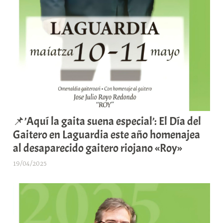
📌’Aquí la gaita suena especial’: El Día del
Gaitero en Laguardia este año homenajea
al desaparecido gaitero riojano «Roy»
19/04/2025
A
r
a
b
a