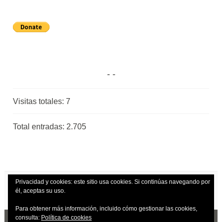
Visitas totales:
7
Total entradas:
2.705
Privacidad y cookies: este sitio usa cookies. Si continúas navegando por
él, aceptas su uso.
Para obtener más información, incluido cómo gestionar las cookies,
consulta:
Política de cookies