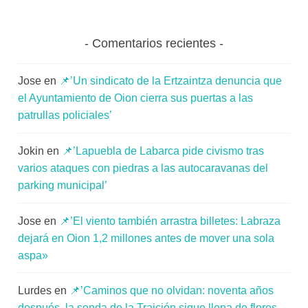
Comentarios recientes
Jose
en
📌’Un sindicato de la Ertzaintza denuncia que
el Ayuntamiento de Oion cierra sus puertas a las
patrullas policiales’
Jokin
en
📌’Lapuebla de Labarca pide civismo tras
varios ataques con piedras a las autocaravanas del
parking municipal’
Jose
en
📌’El viento también arrastra billetes: Labraza
dejará en Oion 1,2 millones antes de mover una sola
aspa»
Lurdes
en
📌’Caminos que no olvidan: noventa años
después, la senda de la Traición sigue llena de flores