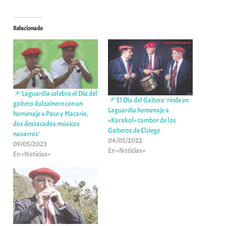
Relacionado
📌’Laguardia celebra el Día del
📌’El Día del Gaitero’ rinde en
gaitero dulzainero con un
Laguardia homenaje a
homenaje a Paco y Macario,
«Karakol» tambor de los
dos destacados músicos
Gaiteros de Elciego
navarros’
04/05/2022
09/05/2023
En «Noticias»
En «Noticias»