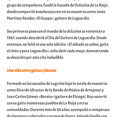
grupo de compañeros, fundó la Escuela de Dulzaina de La Rioja,
donde compartió enseñanzas con otros maestros como Jesús
Martínez Randez «El Guapo», gaitero de Laguardia.
Sus primeros pasos en el mundo de la dulzaina se remontan a
1987, cuando descubrió el Día del Gaitero de Laguardia. Desde
entonces, no faltó ni una sola edición. «El sábado ya sabes, gaita
al cinto y para Laguardia», solía decir cada mayo, demostrando
su devoción por esta cita ineludible.
Una vida entre gaitas y danzas
Formado en las escuelas de Logroño bajo la tutela de maestros
como Ricardo (director de la Banda de Música de Artajona).y
Juan Carlos Gómez «Bareta» (gaitero de Elciego), Roy recorrió
con su gaita numerosos pueblos de La Rioja y otras
comunidades. Durante más de 20 años, acompañó a comparsas
de gigantes y cabezudos y grupos de danza, dejando huella con