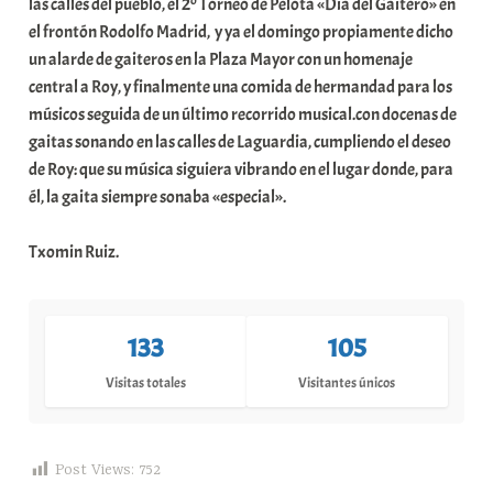
las calles del pueblo, el 2º Torneo de Pelota «Día del Gaitero» en
el frontón Rodolfo Madrid, y ya el domingo propiamente dicho
un alarde de gaiteros en la Plaza Mayor con un homenaje
central a Roy, y finalmente una comida de hermandad para los
músicos seguida de un último recorrido musical.con docenas de
gaitas sonando en las calles de Laguardia, cumpliendo el deseo
de Roy: que su música siguiera vibrando en el lugar donde, para
él, la gaita siempre sonaba «especial».
Txomin Ruiz.
133
105
Visitas totales
Visitantes únicos
Post Views:
752