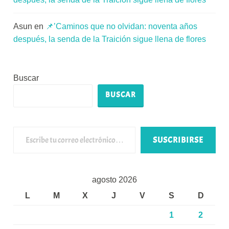
Asun
en
📌’Caminos que no olvidan: noventa años
después, la senda de la Traición sigue llena de flores
Buscar
BUSCAR
Escribe tu correo electrónico…
SUSCRIBIRSE
agosto 2026
L
M
X
J
V
S
D
1
2