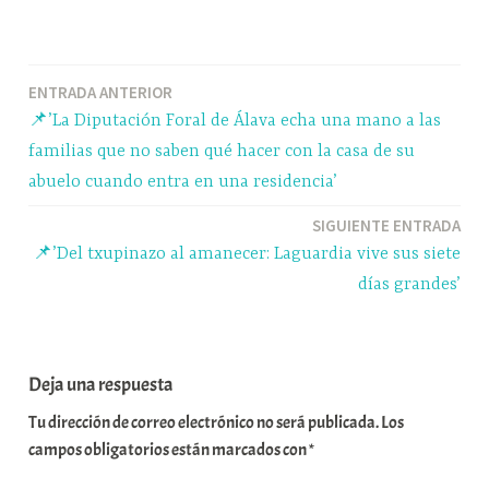
ce
ue
ha
le
o
bo
sk
ts
gr
m
ok
y
A
a
pa
Navegación
ENTRADA ANTERIOR
pp
m
rti
📌’La Diputación Foral de Álava echa una mano a las
r
de
familias que no saben qué hacer con la casa de su
entradas
abuelo cuando entra en una residencia’
SIGUIENTE ENTRADA
📌’Del txupinazo al amanecer: Laguardia vive sus siete
días grandes’
Deja una respuesta
Tu dirección de correo electrónico no será publicada.
Los
campos obligatorios están marcados con
*