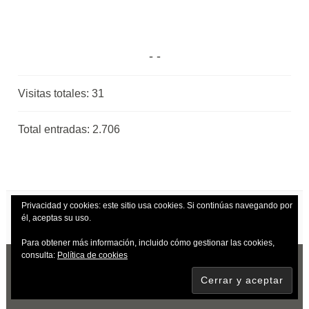
Visitas totales:
31
Total entradas:
2.706
Privacidad y cookies: este sitio usa cookies. Si continúas navegando por
él, aceptas su uso.
Para obtener más información, incluido cómo gestionar las cookies,
consulta:
Política de cookies
CREADO CON WORDPRESS
|
TEMA: DARA
POR
AUTOMATTIC
.