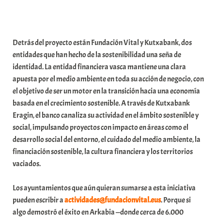
Detrás del proyecto están Fundación Vital y Kutxabank, dos
entidades que han hecho de la sostenibilidad una seña de
identidad. La entidad financiera vasca mantiene una clara
apuesta por el medio ambiente en toda su acción de negocio, con
el objetivo de ser un motor en la transición hacia una economía
basada en el crecimiento sostenible. A través de Kutxabank
Eragin, el banco canaliza su actividad en el ámbito sostenible y
social, impulsando proyectos con impacto en áreas como el
desarrollo social del entorno, el cuidado del medio ambiente, la
financiación sostenible, la cultura financiera y los territorios
vaciados.
Los ayuntamientos que aún quieran sumarse a esta iniciativa
pueden escribir a
actividades@fundacionvital.eus
. Porque si
algo demostró el éxito en Arkabia —donde cerca de 6.000