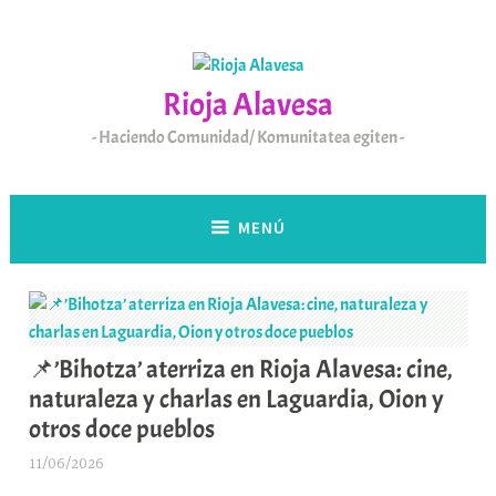
Saltar
al
contenido
Rioja Alavesa
Haciendo Comunidad/ Komunitatea egiten
MENÚ
📌’Bihotza’ aterriza en Rioja Alavesa: cine,
naturaleza y charlas en Laguardia, Oion y
otros doce pueblos
11/06/2026
A
r