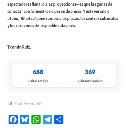
espectadores llenaron las proyecciones— es que las ganas de
conectar con lo nuestro no paran de crecer. Y este verano y
otoño, ‘Bihotza’ pone rumbo a las plazas, los centros culturales
y los corazones de los pueblos alaveses.
Txomin Ruiz.
688
369
Visitas totales
Visitantes únicos
Post Views:
596
Fa
Bl
W
Te
C