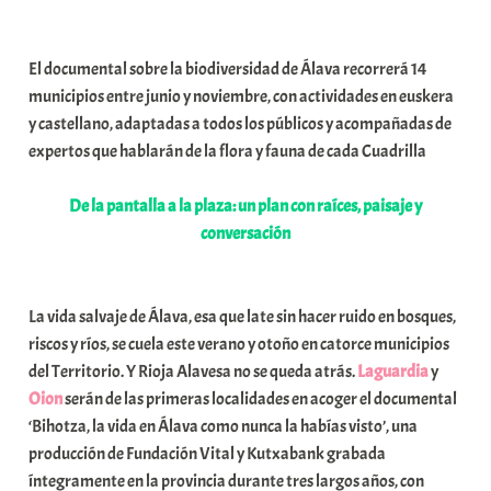
a
b
El documental sobre la biodiversidad de Álava recorrerá 14
a
municipios entre junio y noviembre, con actividades en euskera
r
y castellano, adaptadas a todos los públicos y acompañadas de
E
expertos que hablarán de la flora y fauna de cada Cuadrilla
r
r
De la pantalla a la plaza: un plan con raíces, paisaje y
i
conversación
o
x
a
La vida salvaje de Álava, esa que late sin hacer ruido en bosques,
K
riscos y ríos, se cuela este verano y otoño en catorce municipios
o
del Territorio. Y Rioja Alavesa no se queda atrás.
Laguardia
y
m
Oion
serán de las primeras localidades en acoger el documental
u
‘Bihotza, la vida en Álava como nunca la habías visto’, una
n
producción de Fundación Vital y Kutxabank grabada
i
íntegramente en la provincia durante tres largos años, con
t