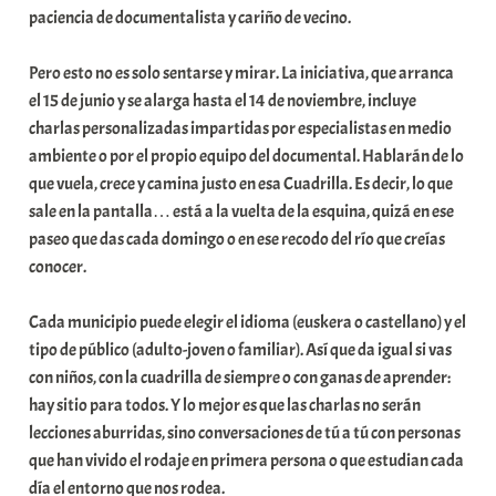
paciencia de documentalista y cariño de vecino.
a
t
Pero esto no es solo sentarse y mirar. La iniciativa, que arranca
e
el 15 de junio y se alarga hasta el 14 de noviembre, incluye
a
charlas personalizadas impartidas por especialistas en medio
ambiente o por el propio equipo del documental. Hablarán de lo
que vuela, crece y camina justo en esa Cuadrilla. Es decir, lo que
sale en la pantalla… está a la vuelta de la esquina, quizá en ese
paseo que das cada domingo o en ese recodo del río que creías
conocer.
Cada municipio puede elegir el idioma (euskera o castellano) y el
tipo de público (adulto-joven o familiar). Así que da igual si vas
con niños, con la cuadrilla de siempre o con ganas de aprender:
hay sitio para todos. Y lo mejor es que las charlas no serán
lecciones aburridas, sino conversaciones de tú a tú con personas
que han vivido el rodaje en primera persona o que estudian cada
día el entorno que nos rodea.