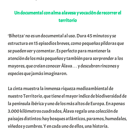
Un documental con alma alavesa y vocación de recorrer el
territorio
‘Bihotza’ no es un documental al uso. Dura 45 minutos y se
estructura en 15 episodios breves, como pequeñas píldoras que
se pueden ver y comentar. Es perfecto para mantener la
atención de los más pequeños y también para sorprender a los
mayores, que creían conocer Álava… y descubren rincones y
especies que jamás imaginaron.
La cinta muestra la inmensa riqueza medioambiental de
nuestro Territorio, que tiene el mayor índice de biodiversidad de
la península ibérica y uno de los más altos de Europa. En apenas
3.000 kilómetros cuadrados, Álava regala una colección de
paisajes distintos: hay bosques atlánticos, paramos, humedales,
viñedos y cumbres. Y en cada uno de ellos, una historia.