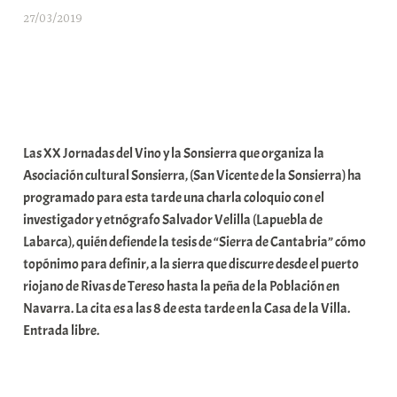
27/03/2019
A
r
a
b
a
r
Las XX Jornadas del Vino y la Sonsierra que organiza la
E
Asociación cultural Sonsierra, (San Vicente de la Sonsierra) ha
r
programado para esta tarde una charla coloquio con el
r
investigador y etnógrafo Salvador Velilla (Lapuebla de
i
Labarca), quién defiende la tesis de “Sierra de Cantabria” cómo
o
topónimo para definir, a la sierra que discurre desde el puerto
x
riojano de Rivas de Tereso hasta la peña de la Población en
a
Navarra. La cita es a las 8 de esta tarde en la Casa de la Villa.
K
Entrada libre.
o
m
u
n