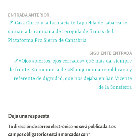
ok
y
A
a
pa
Navegación
ENTRADA ANTERIOR
pp
m
rti
📌 Casa Curro y la farmacia te Lapuebla de Labarca se
r
de
suman a la campaña de recogida de firmas de la
entradas
Plataforma Pro Sierra de Cantabria
SIGUIENTE ENTRADA
📌»Ojos abiertos, ojos cerrados» qué más da, siempre
de frente. En memoria de «Blanqui» una republicana y
referente de dignidad, que nos dejaba en San Vicente
de la Sonsierra
Deja una respuesta
Tu dirección de correo electrónico no será publicada.
Los
campos obligatorios están marcados con
*