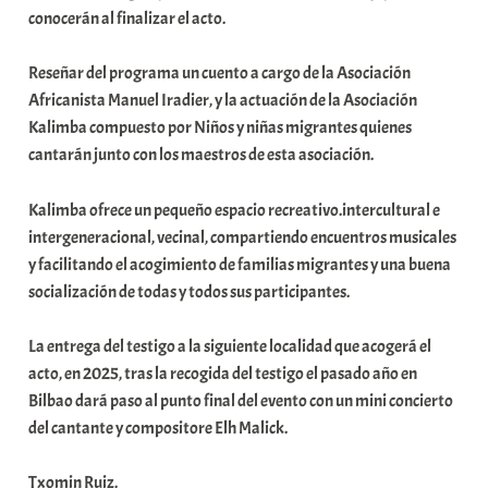
conocerán al finalizar el acto.
i
t
Reseñar del programa un cuento a cargo de la Asociación
a
Africanista Manuel Iradier, y la actuación de la Asociación
t
Kalimba compuesto por Niños y niñas migrantes quienes
e
cantarán junto con los maestros de esta asociación.
a
Kalimba ofrece un pequeño espacio recreativo.intercultural e
intergeneracional, vecinal, compartiendo encuentros musicales
y facilitando el acogimiento de familias migrantes y una buena
socialización de todas y todos sus participantes.
La entrega del testigo a la siguiente localidad que acogerá el
acto, en 2025, tras la recogida del testigo el pasado año en
Bilbao dará paso al punto final del evento con un mini concierto
del cantante y compositore Elh Malick.
Txomin Ruiz.