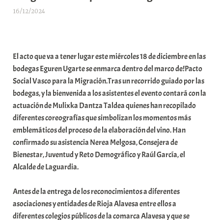
16/12/2024
A
r
a
b
El acto que va a tener lugar este miércoles 18 de diciembre en las
a
bodegas Eguren Ugarte se enmarca dentro del marco de!Pacto
r
Social Vasco para la Migración.Tras un recorrido guiado por las
E
bodegas, y la bienvenida a los asistentes el evento contará con la
r
actuación de Mulixka Dantza Taldea quienes han recopilado
r
diferentes coreografías que simbolizan los momentos más
i
emblemáticos del proceso de la elaboración del vino. Han
o
confirmado su asistencia Nerea Melgosa, Consejera de
x
Bienestar, Juventud y Reto Demográfico y Raúl García, el
a
Alcalde de Laguardia.
K
o
Antes de la entrega de los reconocimientos a diferentes
m
asociaciones y entidades de Rioja Alavesa entre ellos a
u
diferentes colegios públicos de la comarca Alavesa y que se
n