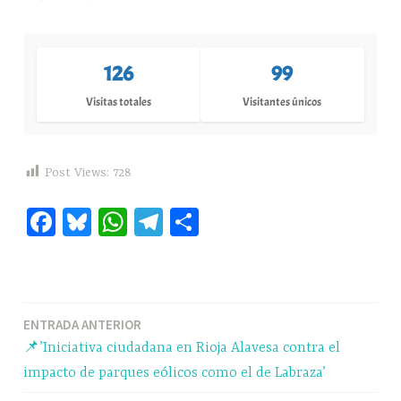
126
99
Visitas totales
Visitantes únicos
Post Views:
728
Fa
Bl
W
Te
C
ce
ue
ha
le
o
bo
sk
ts
gr
m
ok
y
A
a
pa
Navegación
ENTRADA ANTERIOR
pp
m
rti
📌’Iniciativa ciudadana en Rioja Alavesa contra el
r
de
impacto de parques eólicos como el de Labraza’
entradas