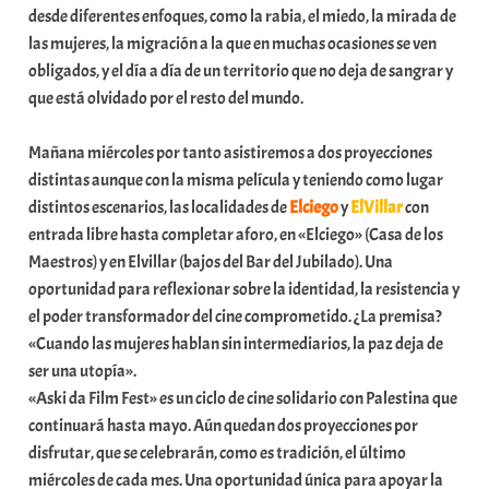
desde diferentes enfoques, como la rabia, el miedo, la mirada de
a
las mujeres, la migración a la que en muchas ocasiones se ven
t
obligados, y el día a día de un territorio que no deja de sangrar y
e
que está olvidado por el resto del mundo.
a
Mañana miércoles por tanto asistiremos a dos proyecciones
distintas aunque con la misma película y teniendo como lugar
distintos escenarios, las localidades de
Elciego
y
ElVillar
con
entrada libre hasta completar aforo, en «Elciego» (Casa de los
Maestros) y en Elvillar (bajos del Bar del Jubilado). Una
oportunidad para reflexionar sobre la identidad, la resistencia y
el poder transformador del cine comprometido. ¿La premisa?
«Cuando las mujeres hablan sin intermediarios, la paz deja de
ser una utopía».
«Aski da Film Fest» es un ciclo de cine solidario con Palestina que
continuará hasta mayo. Aún quedan dos proyecciones por
disfrutar, que se celebrarán, como es tradición, el último
miércoles de cada mes. Una oportunidad única para apoyar la