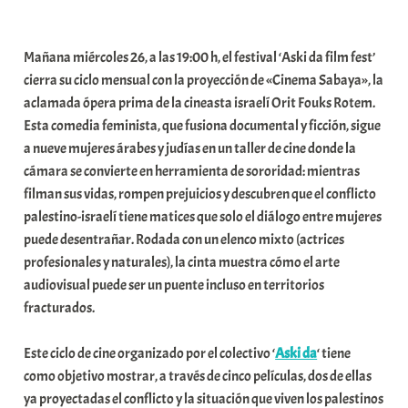
a
b
Mañana miércoles 26, a las 19:00 h, el festival ‘Aski da film fest’
a
cierra su ciclo mensual con la proyección de «Cinema Sabaya», la
r
aclamada ópera prima de la cineasta israelí Orit Fouks Rotem.
E
Esta comedia feminista, que fusiona documental y ficción, sigue
r
a nueve mujeres árabes y judías en un taller de cine donde la
r
cámara se convierte en herramienta de sororidad: mientras
i
filman sus vidas, rompen prejuicios y descubren que el conflicto
o
palestino-israelí tiene matices que solo el diálogo entre mujeres
x
puede desentrañar. Rodada con un elenco mixto (actrices
a
profesionales y naturales), la cinta muestra cómo el arte
K
audiovisual puede ser un puente incluso en territorios
o
fracturados.
m
u
Este ciclo de cine organizado por el colectivo ‘
Aski da
‘ tiene
n
como objetivo mostrar, a través de cinco películas, dos de ellas
i
ya proyectadas el conflicto y la situación que viven los palestinos
t