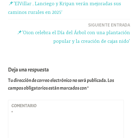
📌’ElVillar , Lanciego y Kripan verán mejoradas sus
r
de
caminos rurales en 2025′
entradas
SIGUIENTE ENTRADA
📌’Oion celebra el Día del Árbol con una plantación
popular y la creación de cajas nido’
Deja una respuesta
Tu dirección de correo electrónico no será publicada.
Los
campos obligatorios están marcados con
*
COMENTARIO
*