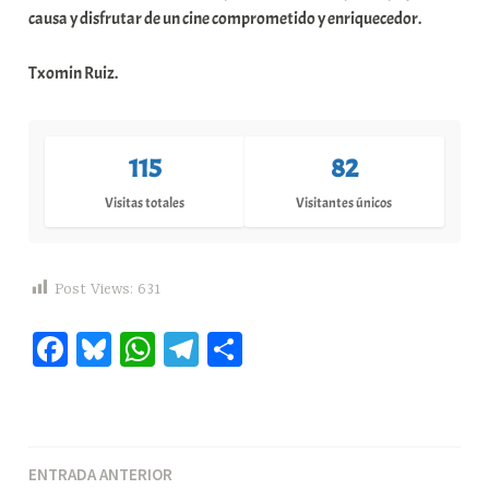
causa y disfrutar de un cine comprometido y enriquecedor.
Txomin Ruiz.
115
82
Visitas totales
Visitantes únicos
Post Views:
631
Fa
Bl
W
Te
C
ce
ue
ha
le
o
bo
sk
ts
gr
m
ok
y
A
a
pa
Navegación
ENTRADA ANTERIOR
pp
m
rti