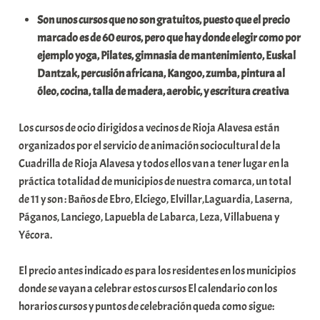
t
Son unos cursos que no son gratuitos, puesto que el precio
a
marcado es de 60 euros, pero que hay donde elegir como por
t
ejemplo yoga, Pilates, gimnasia de mantenimiento, Euskal
e
Dantzak, percusión africana, Kangoo, zumba, pintura al
a
óleo, cocina, talla de madera, aerobic, y escritura creativa
Los cursos de ocio dirigidos a vecinos de Rioja Alavesa están
organizados por el servicio de animación sociocultural de la
Cuadrilla de Rioja Alavesa y todos ellos van a tener lugar en la
práctica totalidad de municipios de nuestra comarca, un total
de 11 y son : Baños de Ebro, Elciego, Elvillar,Laguardia, Laserna,
Páganos, Lanciego, Lapuebla de Labarca, Leza, Villabuena y
Yécora.
El precio antes indicado es para los residentes en los municipios
donde se vayan a celebrar estos cursos El calendario con los
horarios cursos y puntos de celebración queda como sigue: