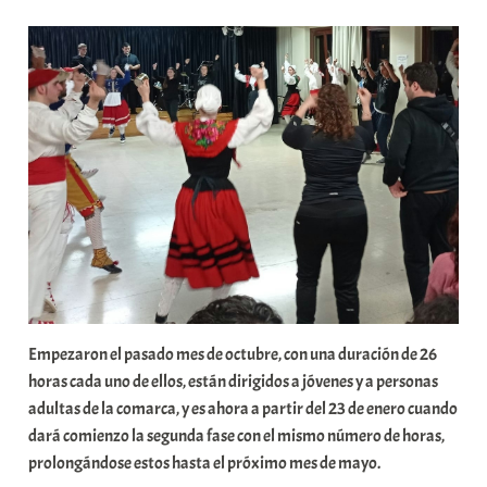
r
a
b
a
r
E
r
r
i
o
x
a
K
Empezaron el pasado mes de octubre, con una duración de 26
o
horas cada uno de ellos, están dirigidos a jóvenes y a personas
m
adultas de la comarca, y es ahora a partir del 23 de enero cuando
u
dará comienzo la segunda fase con el mismo número de horas,
n
prolongándose estos hasta el próximo mes de mayo.
i