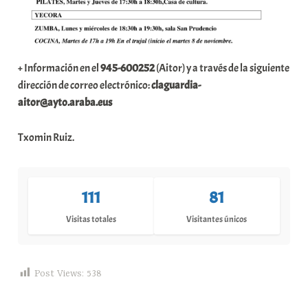
+ Información en el
945-600252
(Aitor) y a través de la siguiente
dirección de correo electrónico:
claguardia-
aitor@ayto.araba.eus
Txomin Ruiz.
111
81
Visitas totales
Visitantes únicos
Post Views:
538