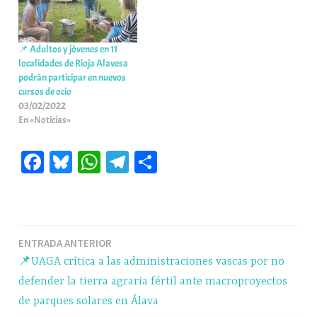
📌 Adultos y jóvenes en 11
localidades de Rioja Alavesa
podrán participar en nuevos
cursos de ocio
03/02/2022
En «Noticias»
Fa
Bl
W
Te
C
ce
ue
ha
le
o
bo
sk
ts
gr
m
ok
y
A
a
pa
Navegación
ENTRADA ANTERIOR
pp
m
rti
📌UAGA crítica a las administraciones vascas por no
r
de
defender la tierra agraria fértil ante macroproyectos
entradas
de parques solares en Álava