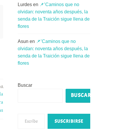
Lurdes
en
📌’Caminos que no
olvidan: noventa años después, la
senda de la Traición sigue llena de
flores
Asun
en
📌’Caminos que no
olvidan: noventa años después, la
senda de la Traición sigue llena de
flores
Buscar
DA
la
BUSCAR
ra
as
Escribe tu correo electrónico…
SUSCRIBIRSE