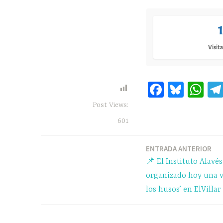
m
u
n
Visita
i
t
Fa
Bl
W
a
ce
ue
ha
Post Views:
t
bo
sk
ts
601
e
ok
y
A
a
pp
ENTRADA ANTERIOR
Navegación
📌 El Instituto Alavé
de
organizado hoy una vi
los husos’ en ElVillar
entradas