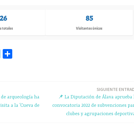
126
85
s totales
Visitantes únicos
Te
C
le
o
gr
m
a
pa
m
rti
SIGUIENTE ENTRA
s de arqueología ha
📌 La Diputación de Álava aprueba 
r
sita a la ‘Cueva de
convocatoria 2022 de subvenciones pa
clubes y agrupaciones deportiv