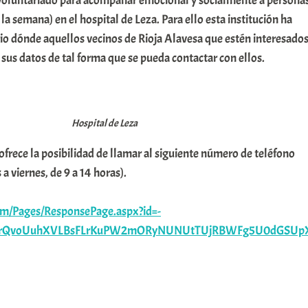
e voluntariado para acompañar emocional y socialmente a persona
la semana) en el hospital de Leza. Para ello esta institución ha
io dónde aquellos vecinos de Rioja Alavesa que estén interesado
us datos de tal forma que se pueda contactar con ellos.
Hospital de Leza
rece la posibilidad de llamar al siguiente número de teléfono
a viernes, de 9 a 14 horas).
com/Pages/ResponsePage.aspx?id=-
ZrQvoUuhXVLBsFLrKuPW2mORyNUNUtTUjRBWFg5U0dGSUp