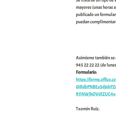
Se trata de un tipo d
r
mayores (unas horas a 
a
publicado un formular
puedan cumplimentar s
b
a
r
E
r
Asimismo también se of
r
945 22 22 22 (de lunes 
Formulario
:
i
https://forms.office.
o
QiRdbPNBEu5dj6bP
x
R1lNWjhOV0lZUC4u
a
K
Txomin Ruiz.
o