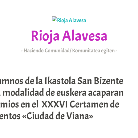
Rioja Alavesa
Haciendo Comunidad/ Komunitatea egiten
KAIXO
ARABAR ERRIOXA
mnos de la Ikastola San Bizente
a modalidad de euskera acaparan
remios en el XXXVI Certamen de
uentos «Ciudad de Viana»