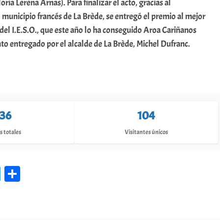
oria Lerena Arnas). Para finalizar el acto, gracias al
municipio francés de La Brède, se entregó el premio al mejor
del I.E.S.O., que este año lo ha conseguido Aroa Cariñanos
to entregado por el alcalde de La Brède, Michel Dufranc.
136
104
s totales
Visitantes únicos
Te
C
le
o
gr
m