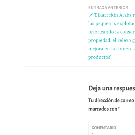
ok
y
A
pp
ENTRADA ANTERIOR
Navegación
📌’Elkarrekin Araba 
de
las pequeñas explotac
priorizando la conser
entradas
propiedad, el relevo 
mejora en la comercia
productos’
Deja una respues
Tu dirección de correo
marcados con
*
COMENTARIO
*