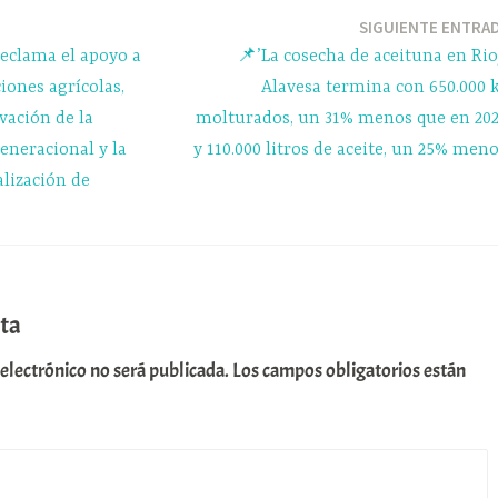
a
pa
m
rti
SIGUIENTE ENTRA
reclama el apoyo a
📌’La cosecha de aceituna en Rio
r
iones agrícolas,
Alavesa termina con 650.000 
vación de la
molturados, un 31% menos que en 202
generacional y la
y 110.000 litros de aceite, un 25% meno
lización de
ta
 electrónico no será publicada.
Los campos obligatorios están