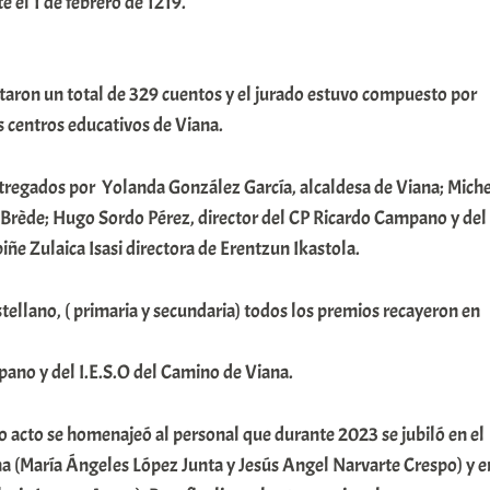
e el 1 de febrero de 1219.
taron un total de 329 cuentos y el jurado estuvo compuesto por
s centros educativos de Viana.
tregados por Yolanda González García, alcaldesa de Viana; Miche
a Brède; Hugo Sordo Pérez, director del CP Ricardo Campano y del
ñe Zulaica Isasi directora de Erentzun Ikastola.
tellano, ( primaria y secundaria) todos los premios recayeron en
pano y del I.E.S.O del Camino de Viana.
 acto se homenajeó al personal que durante 2023 se jubiló en el
 (María Ángeles López Junta y Jesús Angel Narvarte Crespo) y e