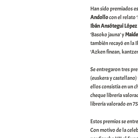
A
Han sido premiados es
r
Andollo
con el relato 
a
Ibán
Ansótegui López
‘Basoko jauna’ y
Maide
b
también recayó en la I
a
‘Azken finean, kantzer
r
E
Se entregaron tres pre
r
(euskera y castellano)
r
ellos consistía en un 
i
cheque librería valora
librería valorado en 7
o
x
Estos premios se entr
a
Con motivo de la celeb
K