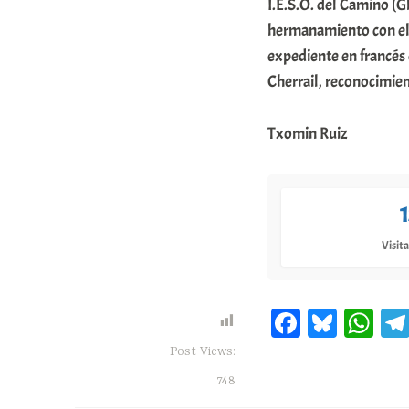
I.E.S.O. del Camino (Gl
hermanamiento con el 
expediente en francés 
Cherrail, reconocimien
Txomin Ruiz
Visita
Fa
Bl
W
ce
ue
ha
Post Views:
bo
sk
ts
748