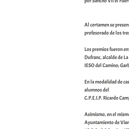
por Sancho VII el Fuert
o
m
u
Al certamen se presen
profesorado de los tre
n
i
Los premios fueron en
t
Dufranc, alcalde de L
a
IESO del Camino; Garbi
t
e
En la modalidad de cas
a
alumnos del
C.P.E.I.P. Ricardo Cam
Asímismo, en el mismo
Ayuntamiento de Viana