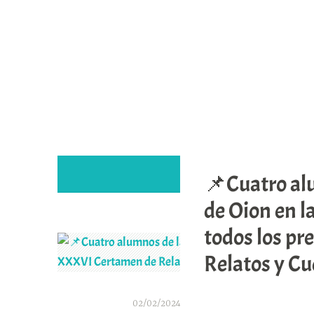
Saltar
al
contenido
📌Cuatro alu
de Oion en l
todos los p
Relatos y C
02/02/2024