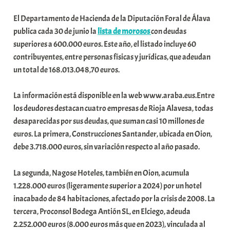
b
El Departamento de Hacienda de la Diputación Foral de Álava
a
publica cada 30 de junio la
lista de morosos
con deudas
r
superiores a 600.000 euros. Este año, el listado incluye 60
E
contribuyentes, entre personas físicas y jurídicas, que adeudan
r
un total de 168.013.048,70 euros.
r
i
La información está disponible en la web www.araba.eus.Entre
o
los deudores destacan cuatro empresas de Rioja Alavesa, todas
x
desaparecidas por sus deudas, que suman casi 10 millones de
a
euros. La primera, Construcciones Santander, ubicada en Oion,
K
debe 3.718.000 euros, sin variación respecto al año pasado.
o
m
La segunda, Nagose Hoteles, también en Oion, acumula
u
1.228.000 euros (ligeramente superior a 2024) por un hotel
n
inacabado de 84 habitaciones, afectado por la crisis de 2008. La
i
tercera, Proconsol Bodega Antión SL, en Elciego, adeuda
t
2.252.000 euros (8.000 euros más que en 2023), vinculada al
a