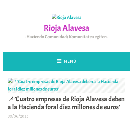
Saltar
al
contenido
Rioja Alavesa
Haciendo Comunidad/ Komunitatea egiten
MENÚ
📌’Cuatro empresas de Rioja Alavesa deben
a la Hacienda foral diez millones de euros’
30/06/2025
A
r
a