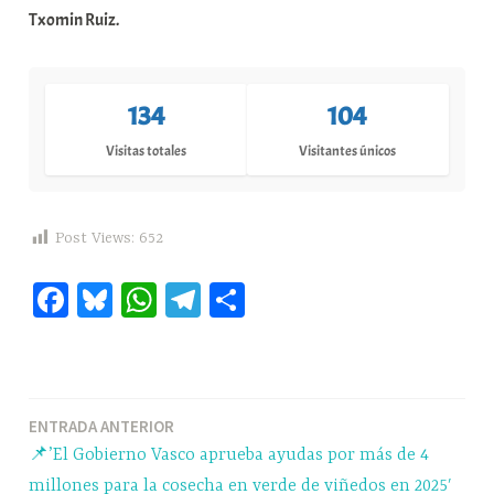
Txomin Ruiz.
134
104
Visitas totales
Visitantes únicos
Post Views:
652
Fa
Bl
W
Te
C
ce
ue
ha
le
o
bo
sk
ts
gr
m
ok
y
A
a
pa
Navegación
ENTRADA ANTERIOR
pp
m
rti
📌’El Gobierno Vasco aprueba ayudas por más de 4
r
de
millones para la cosecha en verde de viñedos en 2025′