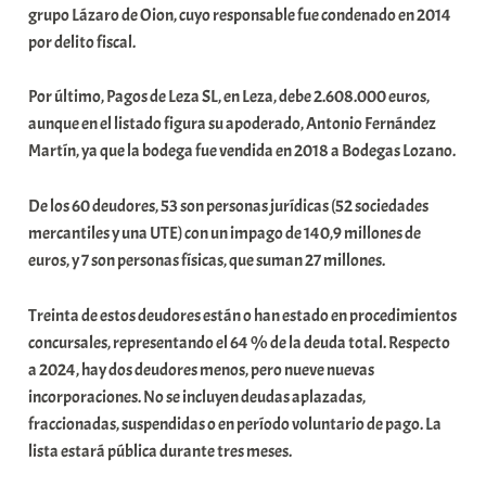
grupo Lázaro de Oion, cuyo responsable fue condenado en 2014
t
por delito fiscal.
e
a
Por último, Pagos de Leza SL, en Leza, debe 2.608.000 euros,
aunque en el listado figura su apoderado, Antonio Fernández
Martín, ya que la bodega fue vendida en 2018 a Bodegas Lozano.
De los 60 deudores, 53 son personas jurídicas (52 sociedades
mercantiles y una UTE) con un impago de 140,9 millones de
euros, y 7 son personas físicas, que suman 27 millones.
Treinta de estos deudores están o han estado en procedimientos
concursales, representando el 64 % de la deuda total. Respecto
a 2024, hay dos deudores menos, pero nueve nuevas
incorporaciones. No se incluyen deudas aplazadas,
fraccionadas, suspendidas o en período voluntario de pago. La
lista estará pública durante tres meses.