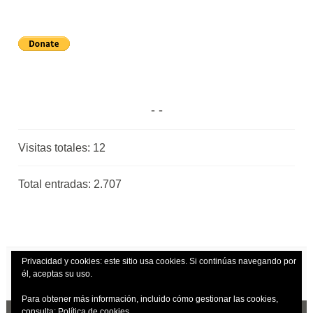
Visitas totales:
12
Total entradas:
2.707
Privacidad y cookies: este sitio usa cookies. Si continúas navegando por
él, aceptas su uso.
Para obtener más información, incluido cómo gestionar las cookies,
consulta:
Política de cookies