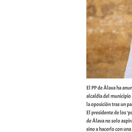
b
a
r
E
r
r
i
o
x
a
El PP de Álava ha anun
K
alcaldía del municipio
la oposición tras un p
o
El presidente de los ‘
m
de Álava no solo aspir
u
sino a hacerlo con una