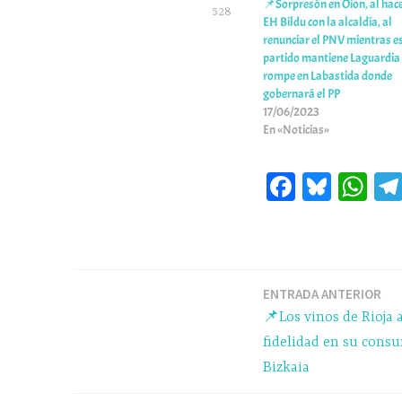
📌Sorpresón en Oion, al hac
528
EH Bildu con la alcaldía, al
renunciar el PNV mientras e
partido mantiene Laguardia 
rompe en Labastida donde
gobernará el PP
17/06/2023
En «Noticias»
Fa
Bl
W
ce
ue
ha
bo
sk
ts
ok
y
A
pp
ENTRADA ANTERIOR
Navegación
📌Los vinos de Rioja 
de
fidelidad en su cons
Bizkaia
entradas