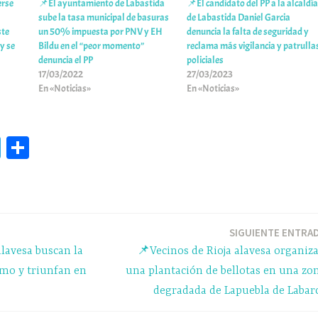
erse
📌El ayuntamiento de Labastida
📌El candidato del PP a la alcaldí
sube la tasa municipal de basuras
de Labastida Daniel Garcia
ste
un 50% impuesta por PNV y EH
denuncia la falta de seguridad y
y se
Bildu en el “peor momento”
reclama más vigilancia y patrulla
denuncia el PP
policiales
17/03/2022
27/03/2023
En «Noticias»
En «Noticias»
Te
C
le
o
gr
m
a
pa
m
rti
SIGUIENTE ENTRA
alavesa buscan la
📌Vecinos de Rioja alavesa organiz
r
umo y triunfan en
una plantación de bellotas en una zo
degradada de Lapuebla de Labar