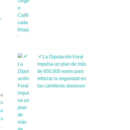
a
s
📌'La Diputación Foral
impulsa un plan de más
de 650.000 euros para
reforzar la seguridad en
las carreteras alavesas'
DA
an
na
ca