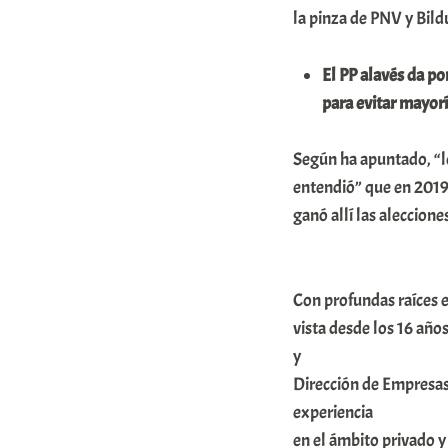
n
la pinza de PNV y Bild
i
t
El PP alavés da p
a
para evitar mayorí
t
Según ha apuntado, “lo
e
entendió” que en 2019
a
ganó allí las aleccione
Con profundas raíces en
vista desde los 16 añ
y
Dirección de Empresas 
experiencia
en el ámbito privado y