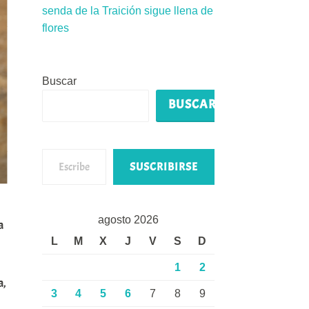
senda de la Traición sigue llena de
flores
Buscar
BUSCAR
Escribe tu correo electrónico…
SUSCRIBIRSE
agosto 2026
a
L
M
X
J
V
S
D
1
2
a,
3
4
5
6
7
8
9