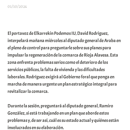
01/10/2024
A
r
a
b
El portavoz de Elkarrekin Podemos IU, David Rodríguez,
a
interpelará mañana miércoles al diputado general de Araba en
r
el pleno de control para preguntarle sobre sus planes para
E
impulsar la regeneración de la comarca de Rioja Alavesa. Esta
r
zona enfrenta problemas serios como el deterioro de los
r
servicios públicos, la falta de vivienda y las dificultades
i
laborales. Rodríguez exigirá al Gobierno foral que ponga en
o
marcha de manera urgente un plan estratégico integral para
x
revitalizar la comarca.
a
K
Durante la sesión, preguntará al diputado general, Ramiro
o
González, si está trabajando en un plan que aborde estos
m
problemas y, de ser así, cuál es su estado actual y quiénes están
u
involucrados en su elaboración.
n