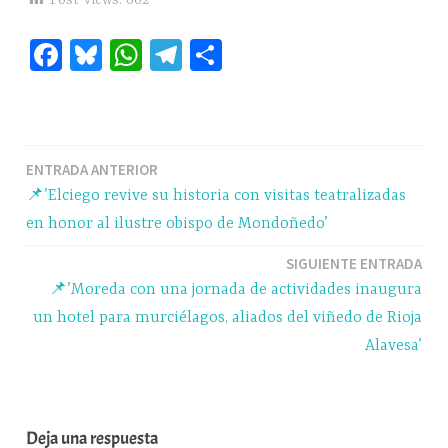
Fa
Bl
W
Te
C
ce
ue
ha
le
o
bo
sk
ts
gr
m
ok
y
A
a
pa
Navegación
ENTRADA ANTERIOR
pp
m
rti
📌’Elciego revive su historia con visitas teatralizadas
r
de
en honor al ilustre obispo de Mondoñedo’
entradas
SIGUIENTE ENTRADA
📌’Moreda con una jornada de actividades inaugura
un hotel para murciélagos, aliados del viñedo de Rioja
Alavesa’
Deja una respuesta