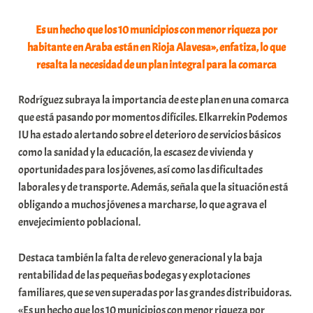
i
Es un hecho que los 10 municipios con menor riqueza por
t
habitante en Araba están en Rioja Alavesa», enfatiza, lo que
a
resalta la necesidad de un plan integral para la comarca
t
e
Rodríguez subraya la importancia de este plan en una comarca
a
que está pasando por momentos difíciles. Elkarrekin Podemos
IU ha estado alertando sobre el deterioro de servicios básicos
como la sanidad y la educación, la escasez de vivienda y
oportunidades para los jóvenes, así como las dificultades
laborales y de transporte. Además, señala que la situación está
obligando a muchos jóvenes a marcharse, lo que agrava el
envejecimiento poblacional.
Destaca también la falta de relevo generacional y la baja
rentabilidad de las pequeñas bodegas y explotaciones
familiares, que se ven superadas por las grandes distribuidoras.
«Es un hecho que los 10 municipios con menor riqueza por