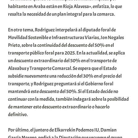
habitante en Araba están en Rioja Alavesa», enfatiza, lo que
resalta la necesidad de un plan integral para la comarca.
En otro tema, Rodríguez interpelará al diputado foral de
Movilidad Sostenible e Infraestructuras Viarias, Jon Nogales
Prieto, sobre la continuidad del descuento del 50% en el
transporte público foral para 2025. En la actualidad, se aplica
un descuento extraordinario del 50% en el transporte de
Alavabus y Transporte Comarcal. Se espera que el Estado
subsidie nuevamente una reducción del 30% en el precio del
transporte, y Rodríguez preguntará si el Gobierno foral
mantendrá este descuento del 50%. Si el Estado decide no
continuar con la medida, también indagará sobre la posibilidad
de mantener este descuento extraordinario o hacerlo
definitivo.
Por último, el juntero de Elkarrekin Podemos IU, Damian
García Moreno, pedirá a la Diputación que recupere el grupo