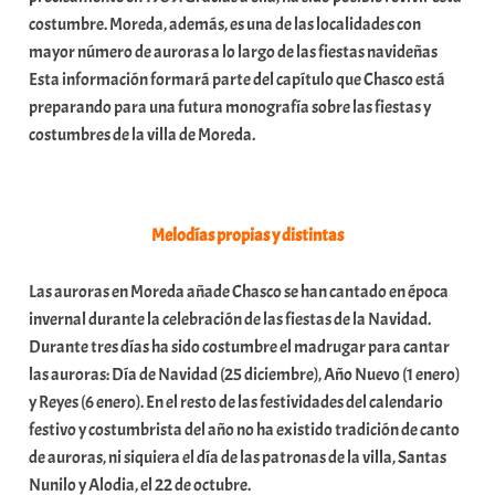
costumbre. Moreda, además, es una de las localidades con
mayor número de auroras a lo largo de las fiestas navideñas
Esta información formará parte del capítulo que Chasco está
preparando para una futura monografía sobre las fiestas y
costumbres de la villa de Moreda.
Melodías propias y distintas
Las auroras en Moreda añade Chasco se han cantado en época
invernal durante la celebración de las fiestas de la Navidad.
Durante tres días ha sido costumbre el madrugar para cantar
las auroras: Día de Navidad (25 diciembre), Año Nuevo (1 enero)
y Reyes (6 enero). En el resto de las festividades del calendario
festivo y costumbrista del año no ha existido tradición de canto
de auroras, ni siquiera el día de las patronas de la villa, Santas
Nunilo y Alodia, el 22 de octubre.