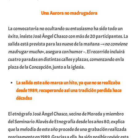
Una Aurora no madrugadora
La convocatoria no ocultando su entusiasmo ha sido todo un
éxito, insiste José Ángel Chasco con más de 20 participantes. La
salida está prevista para las nueve de la mañana –«
no conviene
madrugar mucho
», asegura con humor –. El recorrido incluirá
cuatro paradas en distintas calles y plazas, comenzando en la
plaza de la Concepción, junto a la iglesia.
La salida este año marca un hito, ya que no se realizaba
desde 1989, recuperando así una tradición perdida hace
décadas
El etnógrafo José Ángel Chasco, vecino de Moreda y miembro
del Seminario Alavés de Etnografía desde los años 80, explica
que la melodía de este año procede de una grabación realizada
precisamente en 1989. Gracias a ella, ha sido posible revivir esta