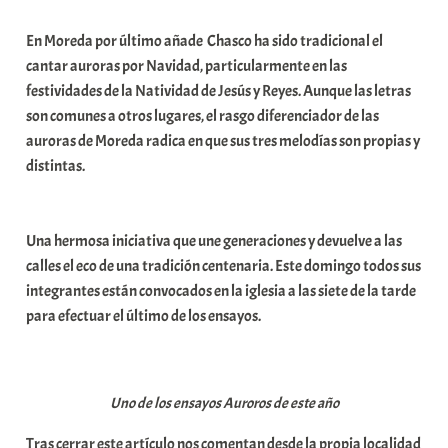
En Moreda por último añade Chasco ha sido tradicional el
cantar auroras por Navidad, particularmente en las
festividades de la Natividad de Jesús y Reyes. Aunque las letras
son comunes a otros lugares, el rasgo diferenciador de las
auroras de Moreda radica en que sus tres melodías son propias y
distintas.
Una hermosa iniciativa que une generaciones y devuelve a las
calles el eco de una tradición centenaria. Este domingo todos sus
integrantes están convocados en la iglesia a las siete de la tarde
para efectuar el último de los ensayos.
Uno de los ensayos Auroros de este año
Tras cerrar este artículo nos comentan desde la propia localidad