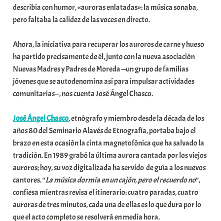
describia con humor, «auroras enlatadas»: la música sonaba,
a
pero faltaba la calidez de las voces en directo.
t
e
Ahora, la iniciativa para recuperar los auroros de carne y hueso
a
ha partido precisamente de él, junto con la nueva asociación
Nuevas Madres y Padres de Moreda —un grupo de familias
jóvenes que se autodenomina así para impulsar actividades
comunitarias—, nos cuenta José Ángel Chasco.
José Ángel Chasco
, etnógrafo y miembro desde la década de los
años 80 del Seminario Alavés de Etnografía, portaba bajo el
brazo en esta ocasión la cinta magnetofónica que ha salvado la
tradición. En 1989 grabó la última aurora cantada por los viejos
auroros; hoy, su voz digitalizada ha servido de guía a los nuevos
cantores. “
La música dormía en un cajón, pero el recuerdo no
”,
confiesa mientras revisa el itinerario: cuatro paradas, cuatro
auroras de tres minutos, cada una de ellas es lo que dura por lo
que el acto completo se resolverá en media hora.