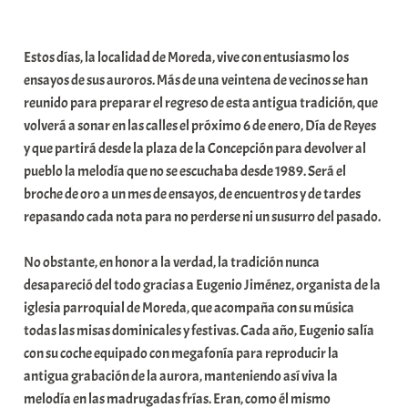
a
b
Estos días, la localidad de Moreda, vive con entusiasmo los
a
ensayos de sus auroros. Más de una veintena de vecinos se han
r
reunido para preparar el regreso de esta antigua tradición, que
E
volverá a sonar en las calles el próximo 6 de enero, Día de Reyes
r
y que partirá desde la plaza de la Concepción para devolver al
r
pueblo la melodía que no se escuchaba desde 1989. Será el
i
broche de oro a un mes de ensayos, de encuentros y de tardes
o
repasando cada nota para no perderse ni un susurro del pasado.
x
a
No obstante, en honor a la verdad, la tradición nunca
K
desapareció del todo gracias a Eugenio Jiménez, organista de la
o
iglesia parroquial de Moreda, que acompaña con su música
m
todas las misas dominicales y festivas. Cada año, Eugenio salía
u
con su coche equipado con megafonía para reproducir la
n
antigua grabación de la aurora, manteniendo así viva la
i
melodía en las madrugadas frías. Eran, como él mismo
t