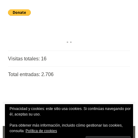
Visitas totales:
16
Total entradas:
2.706
Privacidad y cookies: este sitio usa cookies. Si continúas navegando por
él, aceptas su uso.
Para obtener más información, incluido cómo gestionar las cookies,
consulta:
Política de cookies
CREADO CON WORDPRESS
|
TEMA: DARA