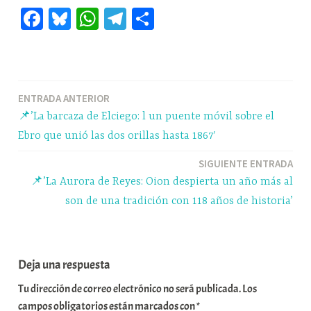
Fa
Bl
W
Te
C
ce
ue
ha
le
o
bo
sk
ts
gr
m
ok
y
A
a
pa
Navegación
ENTRADA ANTERIOR
pp
m
rti
📌’La barcaza de Elciego: l un puente móvil sobre el
r
de
Ebro que unió las dos orillas hasta 1867′
entradas
SIGUIENTE ENTRADA
📌’La Aurora de Reyes: Oion despierta un año más al
son de una tradición con 118 años de historia’
Deja una respuesta
Tu dirección de correo electrónico no será publicada.
Los
campos obligatorios están marcados con
*