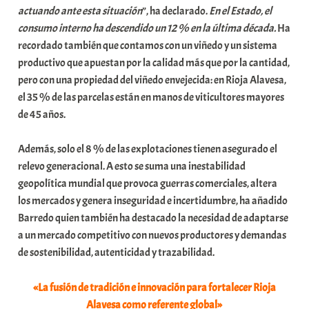
actuando ante esta situación
”, ha declarado.
En el Estado, el
t
consumo interno ha descendido un 12 % en la última década.
Ha
a
recordado también que contamos con un viñedo y un sistema
t
productivo que apuestan por la calidad más que por la cantidad,
e
pero con una propiedad del viñedo envejecida: en Rioja Alavesa,
a
el 35 % de las parcelas están en manos de viticultores mayores
de 45 años.
Además, solo el 8 % de las explotaciones tienen asegurado el
relevo generacional. A esto se suma una inestabilidad
geopolítica mundial que provoca guerras comerciales, altera
los mercados y genera inseguridad e incertidumbre, ha añadido
Barredo quien también ha destacado la necesidad de adaptarse
a un mercado competitivo con nuevos productores y demandas
de sostenibilidad, autenticidad y trazabilidad.
«La fusión de tradición e innovación para fortalecer Rioja
Alavesa como referente global»