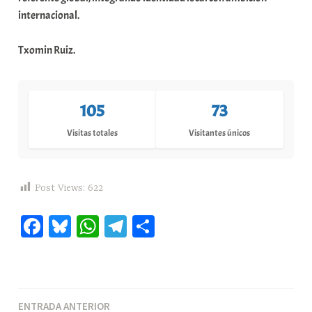
internacional.
Txomin Ruiz.
105
73
Visitas totales
Visitantes únicos
Post Views:
622
Fa
Bl
W
Te
C
ce
ue
ha
le
o
bo
sk
ts
gr
m
ok
y
A
a
pa
Navegación
ENTRADA ANTERIOR