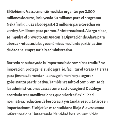
El Gobierno Vasco anunció medidas urgentes por 2.000
millones de euros, incluyendo 50 millones para el programa
Nekafin (liquidez a bodegas), 4,2 millones para cosechas en
verde y 8 millones para promoción internacional. A largo plazo,
se impulsa el proyecto ABIAN con la Diputación de Álava para
abordar retos sociales y económicos mediante participación
ciudadana, empresarial y administrativa.
Barredo ha subrayado la importancia de combinar tradición e
innovación, proteger el suelo agrario, facilitar el acceso a tierras
para jóvenes, fomentar liderazgo femenino y asegurar
gobernanza participativa. También resaltó el compromiso de
las administraciones vascas con el sector, según el Decálogo
acordado tras movilizaciones, que prioriza flexibilidad
normativa, reducción de burocracia y estándares equitativos en
importaciones. El objetivo es consolidar a Rioja Alavesa como
referente global, integrando identidad local con ambición