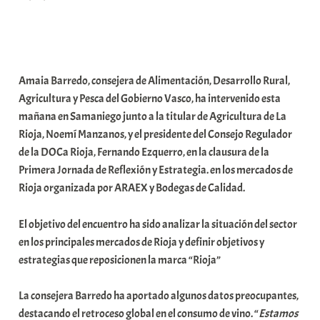
r
a
b
a
Amaia Barredo, consejera de Alimentación, Desarrollo Rural,
r
Agricultura y Pesca del Gobierno Vasco, ha intervenido esta
E
mañana en Samaniego junto a la titular de Agricultura de La
r
Rioja, Noemí Manzanos, y el presidente del Consejo Regulador
r
de la DOCa Rioja, Fernando Ezquerro, en la clausura de la
i
Primera Jornada de Reflexión y Estrategia. en los mercados de
o
Rioja organizada por ARAEX y Bodegas de Calidad.
x
a
El objetivo del encuentro ha sido analizar la situación del sector
K
en los principales mercados de Rioja y definir objetivos y
o
estrategias que reposicionen la marca “Rioja”
m
u
La consejera Barredo ha aportado algunos datos preocupantes,
n
destacando el retroceso global en el consumo de vino. “
Estamos
i