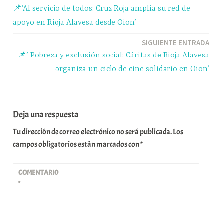
pp
m
rti
📌’Al servicio de todos: Cruz Roja amplía su red de
r
de
apoyo en Rioja Alavesa desde Oion’
entradas
SIGUIENTE ENTRADA
📌’ Pobreza y exclusión social: Cáritas de Rioja Alavesa
organiza un ciclo de cine solidario en Oion’
Deja una respuesta
Tu dirección de correo electrónico no será publicada.
Los
campos obligatorios están marcados con
*
COMENTARIO
*