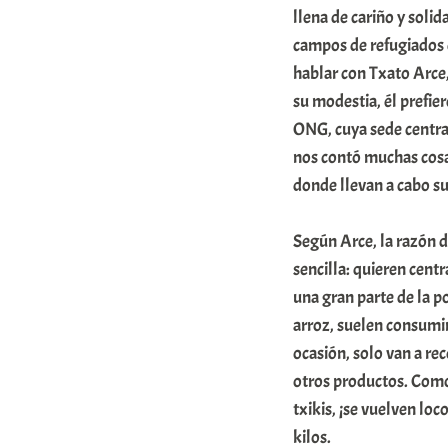
llena de cariño y soli
campos de refugiados d
hablar con Txato Arce,
su modestia, él prefi
ONG, cuya sede centra
nos contó muchas cosas
donde llevan a cabo su
Según Arce, la razón d
sencilla: quieren cent
una gran parte de la p
arroz, suelen consumir
ocasión, solo van a r
otros productos. Como
txikis, ¡se vuelven lo
kilos.