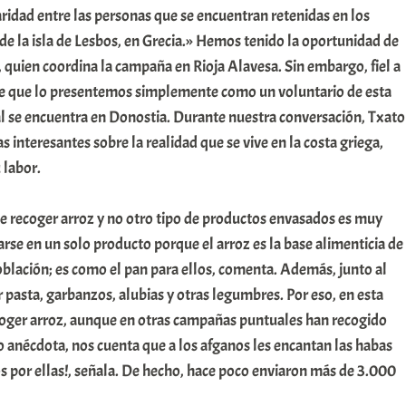
daridad entre las personas que se encuentran retenidas en los
e la isla de Lesbos, en Grecia.» Hemos tenido la oportunidad de
 quien coordina la campaña en Rioja Alavesa. Sin embargo, fiel a
ere que lo presentemos simplemente como un voluntario de esta
l se encuentra en Donostia. Durante nuestra conversación, Txato
 interesantes sobre la realidad que se vive en la costa griega,
 labor.
e recoger arroz y no otro tipo de productos envasados es muy
rarse en un solo producto porque el arroz es la base alimenticia de
oblación; es como el pan para ellos, comenta. Además, junto al
 pasta, garbanzos, alubias y otras legumbres. Por eso, en esta
ecoger arroz, aunque en otras campañas puntuales han recogido
 anécdota, nos cuenta que a los afganos les encantan las habas
cos por ellas!, señala. De hecho, hace poco enviaron más de 3.000