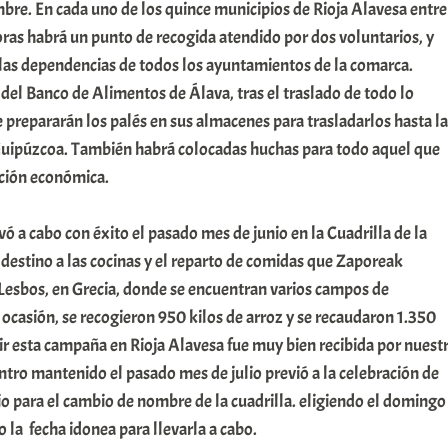
bre. En cada uno de los quince municipios de Rioja Alavesa entre
horas habrá un punto de recogida atendido por dos voluntarios, y
 las dependencias de todos los ayuntamientos de la comarca.
del Banco de Alimentos de Álava, tras el traslado de todo lo
se prepararán los palés en sus almacenes para trasladarlos hasta la
uipúzcoa. También habrá colocadas huchas para todo aquel que
ación económica.
levó a cabo con éxito el pasado mes de junio en la Cuadrilla de la
destino a las cocinas y el reparto de comidas que Zaporeak
 Lesbos, en Grecia, donde se encuentran varios campos de
 ocasión, se recogieron 950 kilos de arroz y se recaudaron 1.350
tir esta campaña en Rioja Alavesa fue muy bien recibida por nuest
ntro mantenido el pasado mes de julio previó a la celebración de
o para el cambio de nombre de la cuadrilla. eligiendo el domingo
la fecha idonea para llevarla a cabo.