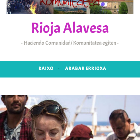
Rioja Alavesa
Haciendo Comunidad/ Komunitatea egiten
KAIXO
ARABAR ERRIOXA