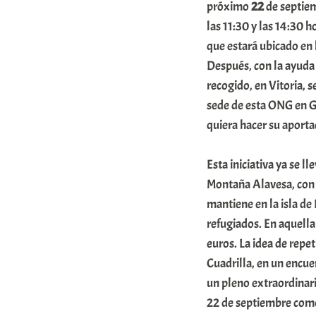
K
próximo
22
de septiem
las 11:30 y las 14:30 
o
que estará ubicado en
m
Después, con la ayuda 
u
recogido, en Vitoria, 
n
sede de esta ONG en G
i
quiera hacer su aport
t
a
Esta iniciativa ya se l
Montaña Alavesa, con 
t
mantiene en la isla de
e
refugiados. En aquella
a
euros. La idea de repe
Cuadrilla, en un encue
un pleno extraordinari
22 de septiembre como 