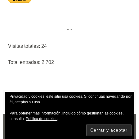
Visitas totales:
24
Total entradas:
2.702
Privacidad y cookies: este sitio usa cookies. Si continúas navegando por
él, aceptas su uso.
Para obtener más información, incluido cómo gestionar las cookies,
consulta:
Política de cookies
CREADO CON WORDPRESS
|
TEMA: DARA
POR
AUTOMATTIC
.