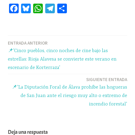
Fa
Bl
W
Te
C
ce
ue
ha
le
o
bo
sk
ts
gr
m
ok
y
A
a
pa
Navegación
ENTRADA ANTERIOR
pp
m
rti
📌’Cinco pueblos, cinco noches de cine bajo las
r
de
estrellas: Rioja Alavesa se convierte este verano en
entradas
escenario de Korterraza’
SIGUIENTE ENTRADA
📌’La Diputación Foral de Álava prohíbe las hogueras
de San Juan ante el riesgo muy alto o extremo de
incendio forestal’
Deja una respuesta