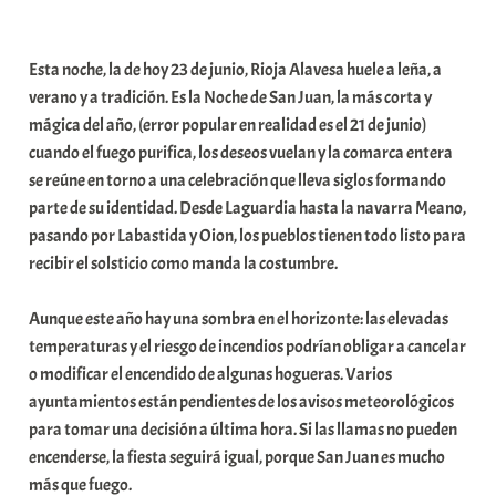
a
b
Esta noche, la de hoy 23 de junio, Rioja Alavesa huele a leña, a
a
verano y a tradición. Es la Noche de San Juan, la más corta y
r
mágica del año, (error popular en realidad es el 21 de junio)
E
cuando el fuego purifica, los deseos vuelan y la comarca entera
r
se reúne en torno a una celebración que lleva siglos formando
r
parte de su identidad. Desde Laguardia hasta la navarra Meano,
i
pasando por Labastida y Oion, los pueblos tienen todo listo para
o
recibir el solsticio como manda la costumbre.
x
a
Aunque este año hay una sombra en el horizonte: las elevadas
K
temperaturas y el riesgo de incendios podrían obligar a cancelar
o
o modificar el encendido de algunas hogueras. Varios
m
ayuntamientos están pendientes de los avisos meteorológicos
u
para tomar una decisión a última hora. Si las llamas no pueden
n
encenderse, la fiesta seguirá igual, porque San Juan es mucho
i
más que fuego.
t