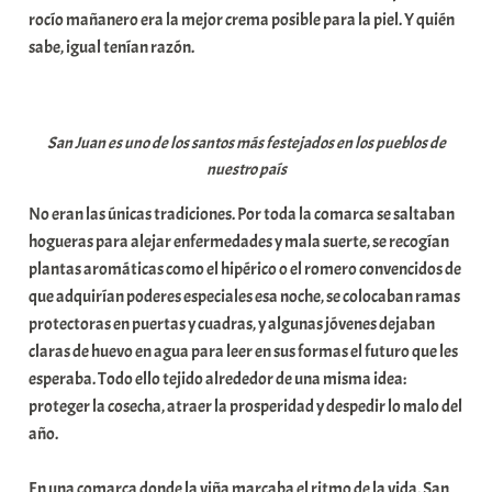
rocío mañanero era la mejor crema posible para la piel. Y quién
sabe, igual tenían razón.
San Juan es uno de los santos más festejados en los pueblos de
nuestro país
No eran las únicas tradiciones. Por toda la comarca se saltaban
hogueras para alejar enfermedades y mala suerte, se recogían
plantas aromáticas como el hipérico o el romero convencidos de
que adquirían poderes especiales esa noche, se colocaban ramas
protectoras en puertas y cuadras, y algunas jóvenes dejaban
claras de huevo en agua para leer en sus formas el futuro que les
esperaba. Todo ello tejido alrededor de una misma idea:
proteger la cosecha, atraer la prosperidad y despedir lo malo del
año.
En una comarca donde la viña marcaba el ritmo de la vida, San