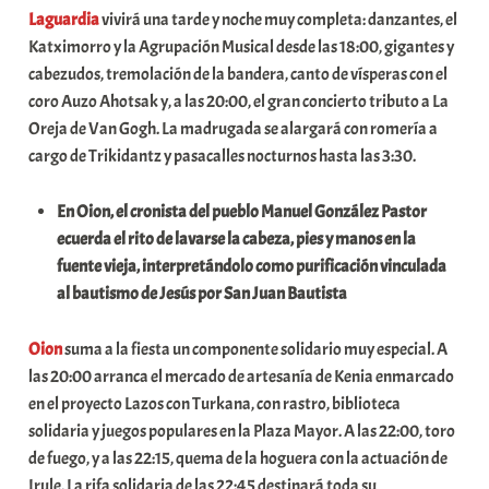
Laguardia
vivirá una tarde y noche muy completa: danzantes, el
Katximorro y la Agrupación Musical desde las 18:00, gigantes y
cabezudos, tremolación de la bandera, canto de vísperas con el
coro Auzo Ahotsak y, a las 20:00, el gran concierto tributo a La
Oreja de Van Gogh. La madrugada se alargará con romería a
cargo de Trikidantz y pasacalles nocturnos hasta las 3:30.
En Oion, el cronista del pueblo Manuel González Pastor
ecuerda el rito de lavarse la cabeza, pies y manos en la
fuente vieja, interpretándolo como purificación vinculada
al bautismo de Jesús por San Juan Bautista
Oion
suma a la fiesta un componente solidario muy especial. A
las 20:00 arranca el mercado de artesanía de Kenia enmarcado
en el proyecto Lazos con Turkana, con rastro, biblioteca
solidaria y juegos populares en la Plaza Mayor. A las 22:00, toro
de fuego, y a las 22:15, quema de la hoguera con la actuación de
Irule. La rifa solidaria de las 22:45 destinará toda su