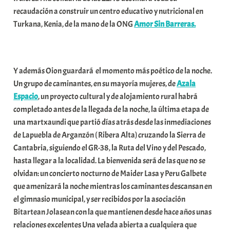
recaudación a construir un centro educativo y nutricional en
Turkana, Kenia, de la mano de la ONG
Amor Sin Barreras.
Y además Oion guardará el momento más poético de la noche.
Un grupo de caminantes, en su mayoría mujeres, de
Azala
Espacio
, un proyecto cultural y de alojamiento rural habrá
completado antes de la llegada de la noche, la última etapa de
una martxaundi que partió días atrás desde las inmediaciones
de Lapuebla de Arganzón ( Ribera Alta) cruzando la Sierra de
Cantabria, siguiendo el GR-38, la Ruta del Vino y del Pescado,
hasta llegar a la localidad. La bienvenida será de las que no se
olvidan: un concierto nocturno de Maider Lasa y Peru Galbete
que amenizará la noche mientras los caminantes descansan en
el gimnasio municipal, y ser recibidos por la asociación
Bitartean Jolasean con la que mantienen desde hace años unas
relaciones excelentes Una velada abierta a cualquiera que