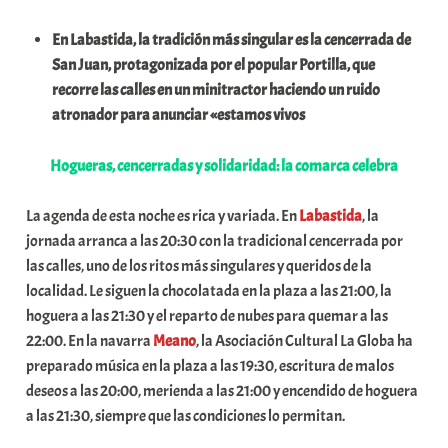
a
En Labastida, la tradición más singular es la cencerrada de
t
San Juan, protagonizada por el popular Portilla, que
e
recorre las calles en un minitractor haciendo un ruido
a
atronador para anunciar «estamos vivos
Hogueras, cencerradas y solidaridad: la comarca celebra
La agenda de esta noche es rica y variada. En
Labastida
, la
jornada arranca a las 20:30 con la tradicional cencerrada por
las calles, uno de los ritos más singulares y queridos de la
localidad. Le siguen la chocolatada en la plaza a las 21:00, la
hoguera a las 21:30 y el reparto de nubes para quemar a las
22:00. En la navarra
Meano
, la Asociación Cultural La Globa ha
preparado música en la plaza a las 19:30, escritura de malos
deseos a las 20:00, merienda a las 21:00 y encendido de hoguera
a las 21:30, siempre que las condiciones lo permitan.