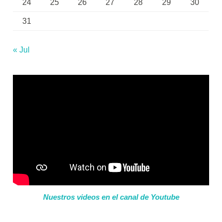
24
25
26
27
28
29
30
31
« Jul
Nuestros videos en el canal de Youtube