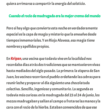
quiera arrimarse a compartir la energía del solsticio.
Cuando el rocío de madrugada era la mejor crema del mundo
Pero si hay algo que convierte esta noche en verdaderamente
especial es la capa de magia y misterio que la envuelve desde
tiempos inmemoriales. Y en Rioja Alavesa, esa magia tiene
nombres y apellidos propios.
En
Kripan
, una vecina que todavía vive en la localidad nos
recordaba días atrás dos tradiciones que se mantuvieron vivas
hasta mediados del siglo pasado. La primera: la víspera de San
Juan, los vecinos recorrían el pueblo ordeñando las cabras para
reunir leche y preparar al día siguiente una chocolatada
colectiva. Sencillo, ingenioso y comunitario. La segunda es
todavía más curiosa: en la madrugada del 23 al 24 de junio, los
mozos madrugaban y salían al campo a frotarse las manos y la
cara con el rocío de la hierba. Estaban convencidos de que ese