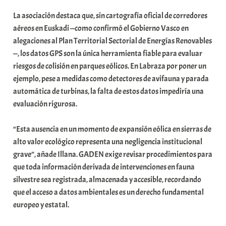
La asociación destaca que, sin cartografía oficial de corredores
aéreos en Euskadi —como confirmó el Gobierno Vasco en
alegaciones al Plan Territorial Sectorial de Energías Renovables
—, los datos GPS son la única herramienta fiable para evaluar
riesgos de colisión en parques eólicos. En Labraza por poner un
ejemplo, pese a medidas como detectores de avifauna y parada
automática de turbinas, la falta de estos datos impediría una
evaluación rigurosa.
“Esta ausencia en un momento de expansión eólica en sierras de
alto valor ecológico representa una negligencia institucional
grave”, añade Illana. GADEN exige revisar procedimientos para
que toda información derivada de intervenciones en fauna
silvestre sea registrada, almacenada y accesible, recordando
que el acceso a datos ambientales es un derecho fundamental
europeo y estatal.