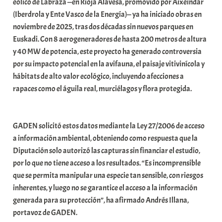
eólico de Labraza —en Rioja Alavesa, promovido por Aixeindar
e
(Iberdrola y Ente Vasco de la Energía)— ya ha iniciado obras en
a
noviembre de 2025, tras dos décadas sin nuevos parques en
Euskadi. Con 8 aerogeneradores de hasta 200 metros de altura
y 40 MW de potencia, este proyecto ha generado controversia
por su impacto potencial en la avifauna, el paisaje vitivinícola y
hábitats de alto valor ecológico, incluyendo afecciones a
rapaces como el águila real, murciélagos y flora protegida.
GADEN solicitó estos datos mediante la Ley 27/2006 de acceso
a información ambiental, obteniendo como respuesta que la
Diputación solo autorizó las capturas sin financiar el estudio,
por lo que no tiene acceso a los resultados. “Es incomprensible
que se permita manipular una especie tan sensible, con riesgos
inherentes, y luego no se garantice el acceso a la información
generada para su protección”, ha afirmado Andrés Illana,
portavoz de GADEN.