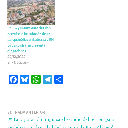
📌El Ayuntamiento de Oion
permite la instalación de un
parque eólico en Labraza y EH
Bildu contraria presenta
alegaciones
22/12/2022
En «Noticias»
Fa
Bl
W
Te
C
ce
ue
ha
le
o
bo
sk
ts
gr
m
ok
y
A
a
pa
Navegación
ENTRADA ANTERIOR
pp
m
rti
📌’La Diputación impulsa el estudio del terroir para
r
de
visibilizar la identidad de los vinos de Rioja Alavesa’