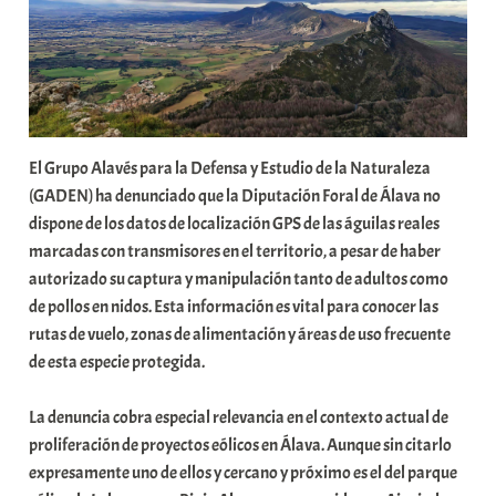
a
r
E
r
r
i
El Grupo Alavés para la Defensa y Estudio de la Naturaleza
o
(GADEN) ha denunciado que la Diputación Foral de Álava no
x
dispone de los datos de localización GPS de las águilas reales
a
marcadas con transmisores en el territorio, a pesar de haber
K
autorizado su captura y manipulación tanto de adultos como
o
de pollos en nidos. Esta información es vital para conocer las
m
rutas de vuelo, zonas de alimentación y áreas de uso frecuente
u
de esta especie protegida.
n
i
La denuncia cobra especial relevancia en el contexto actual de
t
proliferación de proyectos eólicos en Álava. Aunque sin citarlo
a
expresamente uno de ellos y cercano y próximo es el del parque
t