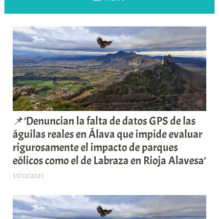
📌’Denuncian la falta de datos GPS de las
águilas reales en Álava que impide evaluar
rigurosamente el impacto de parques
eólicos como el de Labraza en Rioja Alavesa’
17/12/2025
A
r
a
b