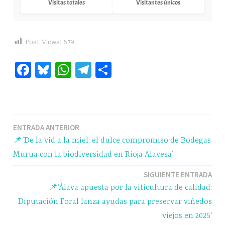
Visitas totales
Visitantes únicos
Post Views:
679
Fa
Bl
W
Te
C
ce
ue
ha
le
o
bo
sk
ts
gr
m
ok
y
A
a
pa
Navegación
ENTRADA ANTERIOR
pp
m
rti
📌’De la vid a la miel: el dulce compromiso de Bodegas
r
de
Murua con la biodiversidad en Rioja Alavesa’
entradas
SIGUIENTE ENTRADA
📌’Álava apuesta por la viticultura de calidad:
Diputación Foral lanza ayudas para preservar viñedos
viejos en 2025′