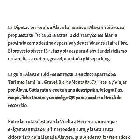
r
a
b
La Diputación Foral de Álava ha lanzado «Álava en bici», una
a
propuesta turística para atraer a ciclistas y consolidar la
r
provincia como destino deportivo y de actividades al aire libre.
E
El proyecto ofrece 15 rutas y planes para disfrutar del ciclismo
r
en familia, carretera, gravel, montaña y bikepacking.
r
i
La guía «Álava en bici» se estructura en cinco apartados:
o
Turismo Familiar, Gravel, Bici de Montaña, Carretera y Viajar
x
por Álava.
Cada ruta viene con una descripción, fotografías,
a
mapa, ficha técnica y un código QR para acceder al track del
K
recorrido.
o
m
Entre las rutas destacan la Vuelta a Herrera, con rampas
u
exigentes a más de mil metros de altura, y la Gran ruta
n
cicloturista de la Llanada Alavesa, que puede realizarse en dos o
i