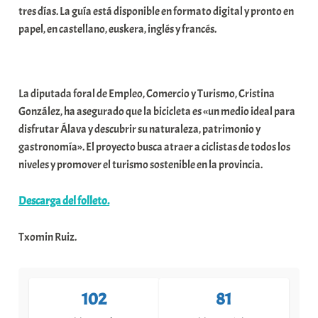
tres días. La guía está disponible en formato digital y pronto en
t
papel, en castellano, euskera, inglés y francés.
a
t
e
a
La diputada foral de Empleo, Comercio y Turismo, Cristina
González, ha asegurado que la bicicleta es «un medio ideal para
disfrutar Álava y descubrir su naturaleza, patrimonio y
gastronomía». El proyecto busca atraer a ciclistas de todos los
niveles y promover el turismo sostenible en la provincia.
Descarga del folleto.
Txomin Ruiz.
102
81