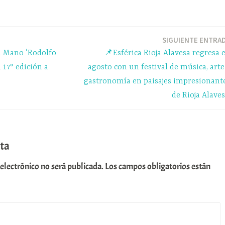
gr
m
a
pa
m
rti
SIGUIENTE ENTRA
a Mano ‘Rodolfo
📌Esférica Rioja Alavesa regresa 
r
 17° edición a
agosto con un festival de música, arte
gastronomía en paisajes impresionant
de Rioja Alaves
ta
 electrónico no será publicada.
Los campos obligatorios están