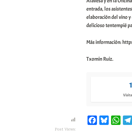
Alavesa y en la Oficin
m
entrada, los asistente
u
elaboración del vino y
delicioso tentempié p
n
i
Más información: https
t
a
Txomin Ruiz.
t
e
a
Visita
Fa
Bl
W
ce
ue
ha
Post Views: