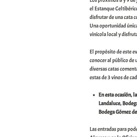
Los próximos 8 y 9 de 
r
el Estanque Celtibéric
a
disfrutar de una cata
Una oportunidad única 
b
vinícola local y disfr
a
r
El propósito de este e
E
conocer al público de u
r
diversas catas coment
r
estas de 3 vinos de ca
i
En esta ocasión, l
o
Landaluce, Bodega
x
Bodega Gómez de
a
K
Las entradas para pode
o