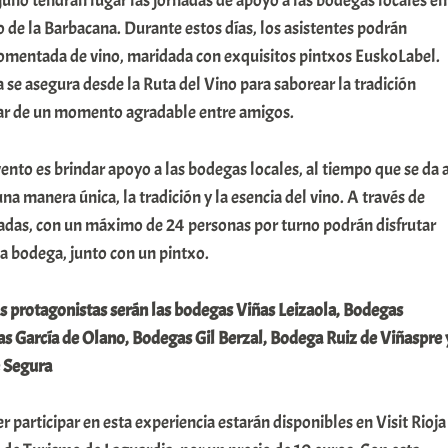
julio tendrán lugar las jornadas de apoyo a las bodegas locales en
o de la Barbacana. Durante estos días, los asistentes podrán
 comentada de vino, maridada con exquisitos pintxos EuskoLabel.
se asegura desde la Ruta del Vino para saborear la tradición
utar de un momento agradable entre amigos.
vento es brindar apoyo a las bodegas locales, al tiempo que se da 
na manera única, la tradición y la esencia del vino. A través de
adas, con un máximo de 24 personas por turno podrán disfrutar
da bodega, junto con un pintxo.
as protagonistas serán las bodegas Viñas Leizaola, Bodegas
s García de Olano, Bodegas Gil Berzal, Bodega Ruiz de Viñaspre 
 Segura
r participar en esta experiencia estarán disponibles en Visit Rioja