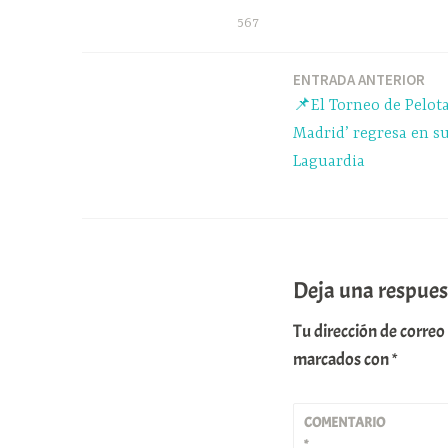
bo
sk
ts
567
ok
y
A
pp
ENTRADA ANTERIOR
Navegación
📌El Torneo de Pelot
de
Madrid’ regresa en su
Laguardia
entradas
Deja una respues
Tu dirección de correo
marcados con
*
COMENTARIO
*