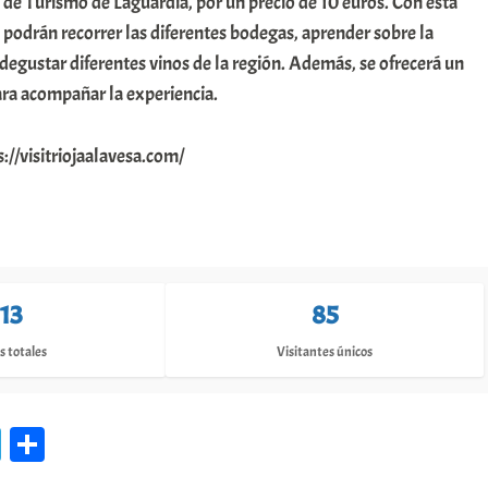
a de Turismo de Laguardia, por un precio de 10 euros. Con esta
s podrán recorrer las diferentes bodegas, aprender sobre la
 degustar diferentes vinos de la región. Además, se ofrecerá un
ara acompañar la experiencia.
://visitriojaalavesa.com/
113
85
s totales
Visitantes únicos
Te
C
le
o