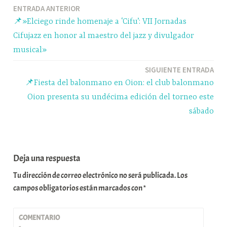
Navegación
ENTRADA ANTERIOR
pp
m
rti
📌»Elciego rinde homenaje a ‘Cifu’: VII Jornadas
r
de
Cifujazz en honor al maestro del jazz y divulgador
entradas
musical»
SIGUIENTE ENTRADA
📌Fiesta del balonmano en Oion: el club balonmano
Oion presenta su undécima edición del torneo este
sábado
Deja una respuesta
Tu dirección de correo electrónico no será publicada.
Los
campos obligatorios están marcados con
*
COMENTARIO