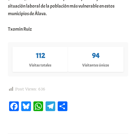
situación laboral de la población más vulnerable en estos
municipios de Álava.
Txomin Ruiz
112
94
Visitas totales
Visitantes únicos
Post Views:
636
Fa
Bl
W
Te
C
ce
ue
ha
le
o
bo
sk
ts
gr
m
ok
y
A
a
pa