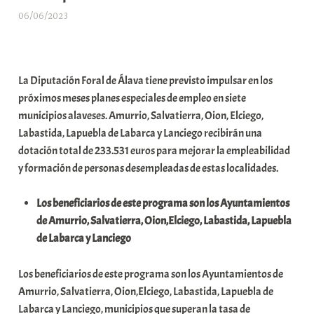
06/06/2023
A
r
a
b
La Diputación Foral de Álava tiene previsto impulsar en los
a
próximos meses planes especiales de empleo en siete
r
municipios alaveses. Amurrio, Salvatierra, Oion, Elciego,
E
Labastida, Lapuebla de Labarca y Lanciego recibirán una
r
dotación total de 233.531 euros para mejorar la empleabilidad
r
y formación de personas desempleadas de estas localidades.
i
o
Los beneficiarios de este programa son los Ayuntamientos
x
de Amurrio, Salvatierra, Oion,Elciego, Labastida, Lapuebla
a
de Labarca y Lanciego
K
o
Los beneficiarios de este programa son los Ayuntamientos de
m
Amurrio, Salvatierra, Oion,Elciego, Labastida, Lapuebla de
u
Labarca y Lanciego, municipios que superan la tasa de
n