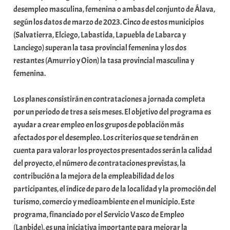
desempleo masculina, femenina o ambas del conjunto de Álava,
i
según los datos de marzo de 2023. Cinco de estos municipios
t
(Salvatierra, Elciego, Labastida, Lapuebla de Labarca y
a
Lanciego) superan la tasa provincial femenina y los dos
t
restantes (Amurrio y Oion) la tasa provincial masculina y
e
femenina.
a
Los planes consistirán en contrataciones a jornada completa
por un periodo de tres a seis meses. El objetivo del programa es
ayudar a crear empleo en los grupos de población más
afectados por el desempleo. Los criterios que se tendrán en
cuenta para valorar los proyectos presentados serán la calidad
del proyecto, el número de contrataciones previstas, la
contribución a la mejora de la empleabilidad de los
participantes, el índice de paro de la localidad y la promoción del
turismo, comercio y medioambiente en el municipio. Este
programa, financiado por el Servicio Vasco de Empleo
(Lanbide), es una iniciativa importante para mejorar la